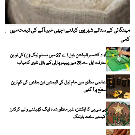
مہنگائی کے ستائے شہریوں کیلئے اچھی خبر، آٹے کی قیمت میں
پیٹ
کمی
آزاد کشمیر الیکشن ، ایل اے 27 میں مسلم لیگ (ن) کی نورین
عارف ، ایل اے 28 میں پیپلز پارٹی کے بازل نقوی کامیاب
عالمی منڈی میں خام تیل کی قیمتیں تین ہفتوں کی کم ترین
سطح پر آ گئیں
پی سی بی کا ایکشن، غیر منظور شدہ لیگ کھیلنے والے کرکٹرز
کیلئے سخت وارننگ