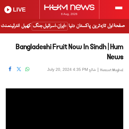
LIVE
6 Aug, 2026
صفحۂ اول
تازہ ترین
پاکستان
دنیا
ایران-اسرائیل جنگ
کھیل
انٹرٹینمنٹ
Bangladeshi Fruit Now In Sindh | Hum
News
|
شائع
July 20, 2024 4:35 PM
Hasnat Mughal