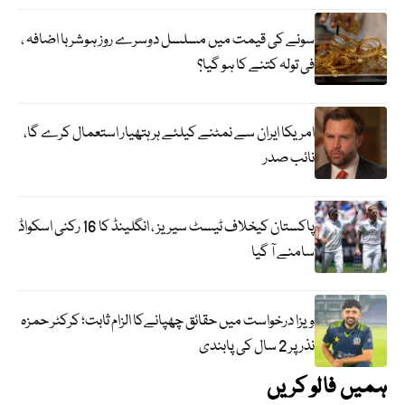
سونے کی قیمت میں مسلسل دوسرے روز ہوشربا اضافہ ،
فی تولہ کتنے کا ہو گیا؟
امریکا ایران سے نمٹنے کیلئے ہر ہتھیار استعمال کرے گا،
نائب صدر
پاکستان کیخلاف ٹیسٹ سیریز ، انگلینڈ کا 16 رکنی اسکواڈ
سامنے آ گیا
ویزا درخواست میں حقائق چھپانےکا الزام ثابت؛ کرکٹر حمزہ
نذر پر 2 سال کی پابندی
ہمیں فالو کریں