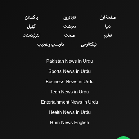
صفحۂ اول
تازہ ترین
پاکستان
دنیا
معیشت
کھیل
تعلیم
صحت
انٹرٹینمنٹ
ٹیکنالوجی
دلچسپ و عجیب
Pakistan News in Urdu
Sports News in Urdu
Business News in Urdu
Tech News in Urdu
Entertainment News in Urdu
Health News in Urdu
Hum News English