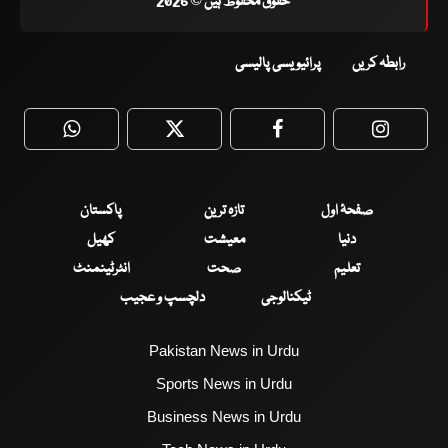
حقوق محفوظ ہیں © 2026
رابطہ کریں
پرائیویسی پالیسی
WhatsApp
Twitter
Facebook
Faceboo
صفحۂ اول
تازہ ترین
پاکستان
دنیا
معیشت
کھیل
تعلیم
صحت
انٹرٹینمنٹ
ٹیکنالوجی
دلچسپ و عجیب
Pakistan News in Urdu
Sports News in Urdu
Business News in Urdu