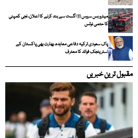
میٹرو بس سروس 11 اگست سے بند کرنے کا اعلان، نجی کمپنی
کا حتمی نوٹس
پاک سعودی ترکیہ دفاعی معاہدہ، بھارت بھی پاکستان کے
اسٹریٹجک فوائد کا معترف
مقبول ترین خبریں