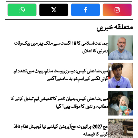
WhatsApp
Twitter
Facebook
Faceboo
متعلقہ خبریں
جماعت اسلامی کا 16 اگست سے ملک بھر میں بیک وقت
دھرنوں کا اعلان
میر رضا علی کیس: دوسری پوسٹ مارٹم رپورٹ میں تشدد اور
گولی لگنے کے اہم شواہد سامنے آگئے
میر رضا علی کیس، جبران ناصر کا تفتیشی ٹیم تبدیل کرنے کا
مطالبہ، والدین کا موقف بھی آ گیا
حج 2027: پرائیویٹ حج آپریشن کیلئے نیا ڈیجیٹل نظام نافذ
کرنے کا فیصلہ