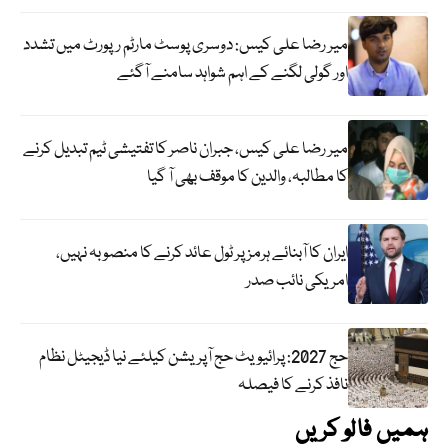
میر رضا علی کیس: دوسری پوسٹ مارٹم رپورٹ میں تشدد
اور گولی لگنے کے اہم شواہد سامنے آگئے
میر رضا علی کیس، جبران ناصر کا تفتیشی ٹیم تبدیل کرنے
کا مطالبہ، والدین کا موقف بھی آ گیا
ایران کا آبنائے ہرمز پر ٹول عائد کرنے کا منصوبہ نہیں،
امریکی نائب صدر
حج 2027: پرائیویٹ حج آپریشن کیلئے نیا ڈیجیٹل نظام
نافذ کرنے کا فیصلہ
ہمیں فالو کریں