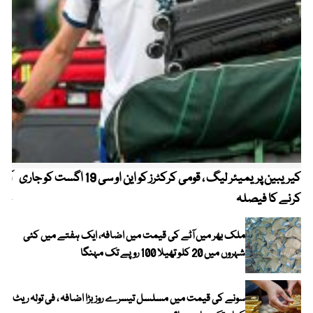
کیریبین پریمیئر لیگ ، قومی کرکٹرز کو این او سی 19 اگست کو جاری
آز
کرنے کا فیصلہ
چھی
ملک بھر میں آٹے کی قیمت میں اضافہ، ایک ہفتے میں کئی
شہروں میں 20 کلو تھیلا 100 روپے تک مہنگا
سونے کی قیمت میں مسلسل تیسرے روز بڑا اضافہ ، فی تولہ ریٹ