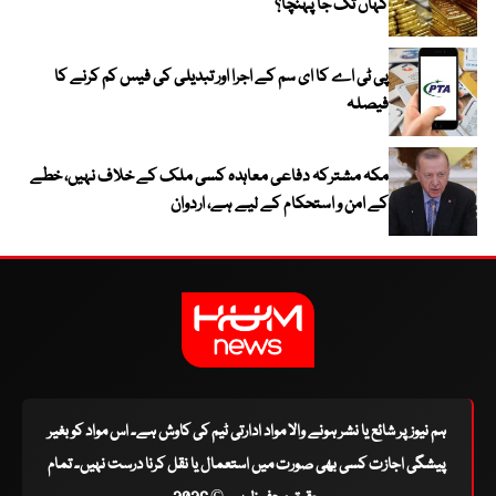
کہاں تک جا پہنچا؟
پی ٹی اے کا ای سم کے اجرا اور تبدیلی کی فیس کم کرنے کا
فیصلہ
مکہ مشترکہ دفاعی معاہدہ کسی ملک کے خلاف نہیں، خطے
کے امن و استحکام کے لیے ہے، اردوان
ہم نیوز پر شائع یا نشر ہونے والا مواد ادارتی ٹیم کی کاوش ہے۔ اس مواد کو بغیر
پیشگی اجازت کسی بھی صورت میں استعمال یا نقل کرنا درست نہیں۔ تمام