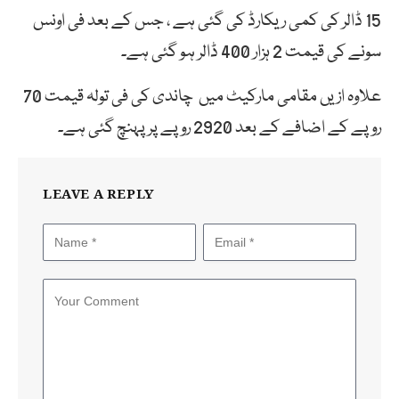
15 ڈالر کی کمی ریکارڈ کی گئی ہے ، جس کے بعد فی اونس
سونے کی قیمت 2 ہزار 400 ڈالر ہو گئی ہے۔
علاوہ ازیں مقامی مارکیٹ میں چاندی کی فی تولہ قیمت 70
روپے کے اضافے کے بعد 2920 روپے پر پہنچ گئی ہے۔
LEAVE A REPLY