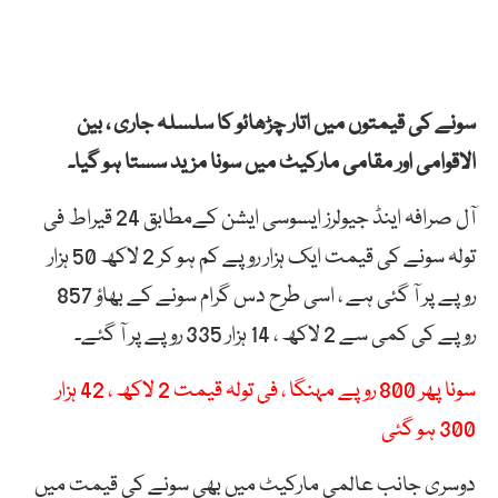
سونے کی قیمتوں میں اتار چڑھائو کا سلسلہ جاری ، بین
الاقوامی اور مقامی مارکیٹ میں سونا مزید سستا ہو گیا۔
آل صرافہ اینڈ جیولرز ایسوسی ایشن کےمطابق 24 قیراط فی
تولہ سونے کی قیمت ایک ہزار روپے کم ہو کر 2 لاکھ 50 ہزار
روپے پر آ گئی ہے ، اسی طرح دس گرام سونے کے بھاؤ 857
روپے کی کمی سے 2 لاکھ ، 14 ہزار 335 روپے پر آ گئے۔
سونا پھر 800 روپے مہنگا ، فی تولہ قیمت 2 لاکھ ، 42 ہزار
300 ہو گئی
دوسری جانب عالمی مارکیٹ میں بھی سونے کی قیمت میں