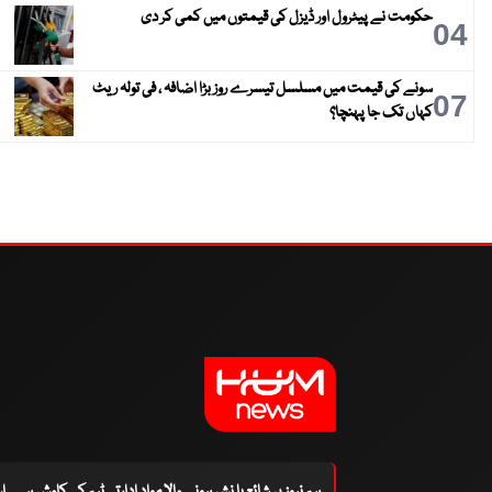
حکومت نے پیٹرول اور ڈیزل کی قیمتوں میں کمی کر دی
04
سونے کی قیمت میں مسلسل تیسرے روز بڑا اضافہ ، فی تولہ ریٹ
07
کہاں تک جا پہنچا؟