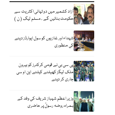
آزاد کشمیر میں دو تہائی اکثریت سے
حکومت بنائیں گے ، مسلم لیگ ( ن )
شہداء اور غازیوں کو سول ایوارڈز دینے
کی منظوری
پی سی بی نے قومی کرکٹرز کو بیرون
ملک لیگز کھیلنے کیلئے این او سی
جاری کر دیئے
وزیر اعظم شہباز شریف کی وفد کے
ہمراہ روضہ رسولؐ پر حاضری