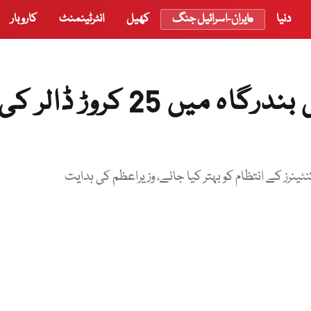
دنیا
ایران-اسرائیل جنگ
کھیل
انٹرٹینمنٹ
کاروبار
ابوظہبی پورٹس کا کراچی کی بندرگاہ میں 25 کروڑ ڈالر کی
ینرز کے انتظام کو بہتر کیا جائے، وزیراعظم کی ہدایت