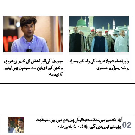
وزیر اعظم شہباز شریف کی وفد کے ہمراہ
میر رضا کی قبر کشائی کی کارروائی شروع ،
روضہ رسولؐ پر حاضری
والدین کے ڈی این اے سیمپل بھی لینے
کا فیصلہ
آزاد کشمیر میں حکومت بنانیکی پوزیشن میں ہیں ، مینڈیٹ
3
02
چھیننے نہیں دیں گے ، رانا ثناء اللہ ، امیر مقام