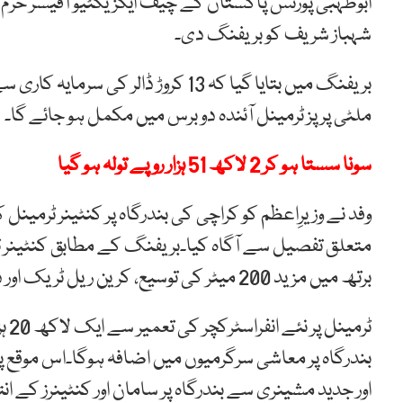
ابوظہبی پورٹس پاکستان کے چیف ایگزیکٹیو آفیسر خرم عزی
شہباز شریف کو بریفنگ دی۔
بریفنگ میں بتایا گیا کہ 13 کروڑ ڈال
ملٹی پرپز ٹرمینل آئندہ دو برس میں مکمل ہو جائے گا۔
سونا سستا ہو کر 2 لاکھ 51 ہزار روپے تولہ ہو گیا
وفد نے وزیرِاعظم کو کراچی کی بندرگاہ پر کنٹینر ٹرمی
متعلق تفصیل سے آگاہ کیا۔بریفنگ کے مطابق کنٹینر 
برتھ میں مزید 200 میٹر کی توسیع، کرین ریل ٹریک اور دیگر انفراسٹرکچر کی تعمیر شامل ہے۔
ٹرم
بندرگاہ پر معاشی سرگرمیوں میں اضافہ ہوگا۔اس موقع پ
اور جدید مشینری سے بندرگاہ پر سامان اور کنٹینرز کے انت