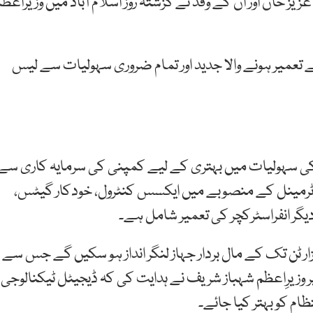
ز خان اور ان کے وفد نے گزشتہ روز اسلام آباد میں وزیراعظم
ر کی سرمایہ کاری سے تعمیر ہونے والا جدید اور تمام ضروری سہولیات سے لیس
نل کی سہولیات میں بہتری کے لیے کمپنی کی سرمایہ کاری سے
ٹرمینل کے منصوبے میں ایکسس کنٹرول، خودکار گیٹس،
ینل پر نئے انفراسٹرکچر کی تعمیر سے ایک لاکھ 20 ہزار ٹن تک کے مال بردار جہاز لنگر انداز ہو سکیں گے جس سے
ر وزیرِاعظم شہباز شریف نے ہدایت کی کہ ڈیجیٹل ٹیکنالوجی
ظام کو بہتر کیا جائے۔