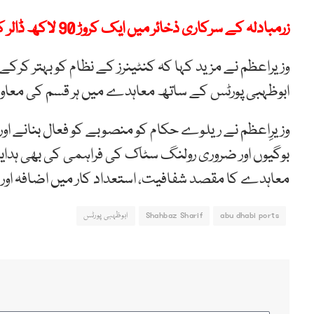
زرمبادلہ کے سرکاری ذخائر میں ایک کروڑ 90 لاکھ ڈالر کی کمی
وزیراعظم نے مزید کہا کہ کنٹینرز کے نظام کو بہتر کرک
ابوظہبی پورٹس کے ساتھ معاہدے میں ہر قسم کی معاونت 
وزیرِاعظم نے ریلوے حکام کو منصوبے کو فعال بنانے اور
بوگیوں اور ضروری رولنگ سٹاک کی فراہمی کی بھی ہد
معاہدے کا مقصد شفافیت، استعداد کار میں اضافہ اور 
abu dhabi ports
Shahbaz Sharif
ابوظہبی پورٹس