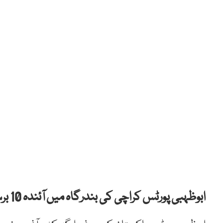
ابوظہبی پورٹس کراچی کی بندرگاہ میں آئندہ 10 برسوں کے دوران 25 کروڑ ڈالر کی سرمایہ کاری کرے گا۔