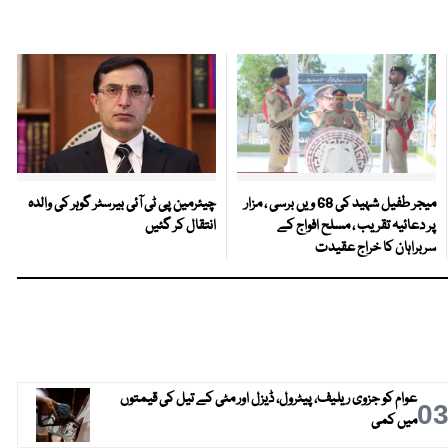
میجر طفیل شہید کی 68 ویں برسی ، مزار
چیئرمین پی ٹی آئی بیرسٹر گوہر کی والدہ
پر دعائیہ تقریب ، مسلح افواج کے
انتقال کر گئیں
سربراہان کا خراج عقیدت
عوام کو جزوی ریلیف، پیٹرول، ڈیزل اور مٹی کے تیل کی قیمتوں
0
میں کمی