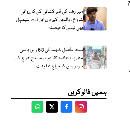
میر رضا کی قبر کشائی کی کارروائی
شروع ، والدین کے ڈی این اے سیمپل
بھی لینے کا فیصلہ
میجر طفیل شہید کی 68 ویں برسی ،
مزار پر دعائیہ تقریب ، مسلح افواج کے
سربراہان کا خراج عقیدت
ہمیں فالو کریں
WhatsApp
Twitter
Facebook
Facebook