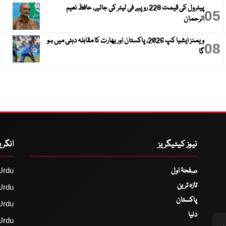
پیٹرول کی قیمت 228 روپے فی لیٹر کی جائے، حافظ نعیم
6
05
الرحمان
ویمنز ایشیا کپ 2026، پاکستان اور بھارت کا مقابلہ دبئی میں ہو
9
08
گا
نیوز کیٹیگریز
انگر
صفحۂ اول
Urdu
تازہ ترین
Urdu
پاکستان
Urdu
دنیا
Urdu