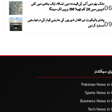
ملک بھر میں آٹے کی قیمت میں اضافہ، ایک ہفتے میں کئی
0
شہروں میں 20 کلو تھیلا 100 روپے تک مہنگا
پشاور ہائیکورٹ نے افغان شہریوں کی عارضی قیام کی درخواستیں
0
مسترد کر دیں
یزی سیکشنز
Pakistan News in 
Sports News in 
Business News in 
Tech News in 