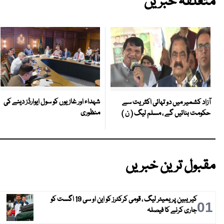
متعلقہ خبریں
شہداء اور غازیوں کو سول ایوارڈز دینے کی
آزاد کشمیر میں دو تہائی اکثریت سے
منظوری
حکومت بنائیں گے ، مسلم لیگ ( ن )
مقبول ترین خبریں
کیریبین پریمیئر لیگ ، قومی کرکٹرز کو این او سی 19 اگست کو
01
جاری کرنے کا فیصلہ