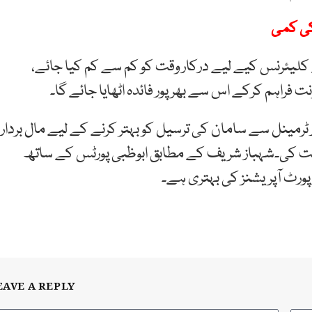
ے کلیئرنس کیے لیے درکار وقت کو کم سے کم کیا جائے،
فراہم کرکے اس سے بھرپور فائدہ اٹھایا جائے گا۔
 ٹرمینل سے سامان کی ترسیل کو بہتر کرنے کے لیے مال بردار
ایت کی۔شہباز شریف کے مطابق ابوظبی پورٹس کے ساتھ
پورٹ آپریشنز کی بہتری ہے۔
EAVE A REPLY