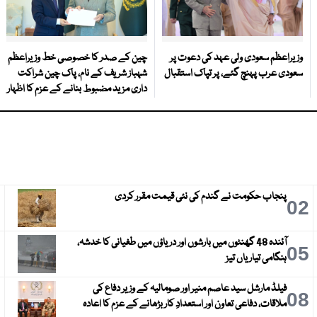
وزیراعظم سعودی ولی عہد کی دعوت پر
چین کے صدر کا خصوصی خط وزیراعظم
سعودی عرب پہنچ گئے، پر تپاک استقبال
شہباز شریف کے نام، پاک چین شراکت
داری مزید مضبوط بنانے کے عزم کا اظہار
پنجاب حکومت نے گندم کی نئی قیمت مقرر کردی
3
02
آئندہ 48 گھنٹوں میں بارشوں اور دریاؤں میں طغیانی کا خدشہ،
6
05
ہنگامی تیاریاں تیز
فیلڈ مارشل سید عاصم منیر اور صومالیہ کے وزیر دفاع کی
9
08
ملاقات، دفاعی تعاون اور استعدادِ کار بڑھانے کے عزم کا اعادہ