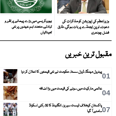
بیوروکریسی میں بڑے پیمانے پر تقرر و
وزیراعظم کی اپوزیشن کو مذاکرات کی
تبادلے، متعدد اہم عہدوں پر نئی
دعوت، اوپن ایجنڈے پر بات ہوگی، طارق
تعیناتیاں
فضل چودھری
مقبول ترین خبریں
پیٹرول مہنگا، ڈیزل سستا، حکومت نے نئی قیمتوں کا اعلان کر دیا
01
عالمی مارکیٹ میں سونے کی قیمت میں بڑا اضافہ
04
پاکستان کیخلاف ٹیسٹ سیریز ، انگلینڈ کا 16 رکنی اسکواڈ
07
سامنے آ گیا