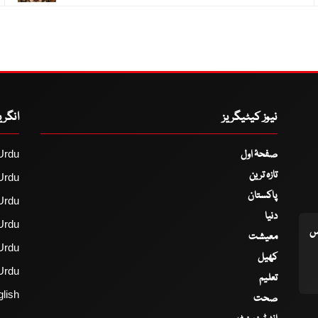
نیوز کیٹیگریز
انگر
صفحۂ اول
Urdu
تازہ ترین
Urdu
پاکستان
Urdu
دنیا
Urdu
اس
معیشت
Urdu
کھیل
Urdu
تعلیم
lish
صحت