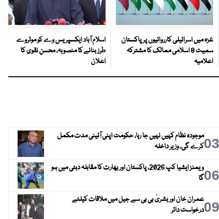
غزہ میں اسرائیلی کارروائیوں پر پاکستان
اسلام آباد ایکسپریس وے کو موٹروے
سمیت 8 اسلامی ممالک کا مشترکہ
طرز بنانے کا منصوبہ، محسن نقوی کا
اعلامیہ
اعلان
موجودہ نظام کہیں نہیں جا رہا، حکومت اپنی آئینی مدت مکمل
0
کرے گی، وزیر داخلہ
ویمنز ایشیا کپ 2026، پاکستان اور بھارت کا مقابلہ دبئی میں ہو
0
گا
عمران خان اور بشریٰ بی بی سے جیل میں ملاقات کیلئے
0
درخواست دائر