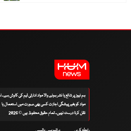
ہم نیوز پر شائع یا نشر ہونے والا مواد ادارتی ٹیم کی کاوش ہے۔ 
مواد کو بغیر پیشگی اجازت کسی بھی صورت میں استعمال یا
نقل کرنا درست نہیں۔ تمام حقوق محفوظ ہیں © 2026
رابطہ کریں
پرائیویسی پالیسی