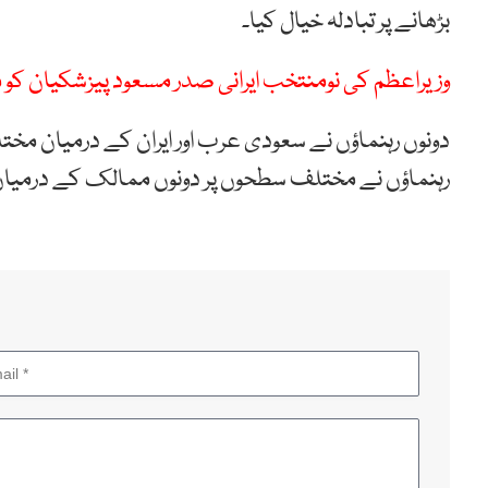
بڑھانے پر تبادلہ خیال کیا۔
وزیراعظم کی نومنتخب ایرانی صدر مسعود پیزشکیان کو م
دونوں رہنماؤں نے سعودی عرب اور ایران کے درمیان مختل
رہنماؤں نے مختلف سطحوں پر دونوں ممالک کے درمیان ت