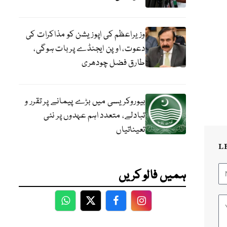
وزیراعظم کی اپوزیشن کو مذاکرات کی
دعوت، اوپن ایجنڈے پر بات ہوگی،
طارق فضل چودھری
بیوروکریسی میں بڑے پیمانے پر تقرر و
تبادلے، متعدد اہم عہدوں پر نئی
تعیناتیاں
L
ہمیں فالو کریں
WhatsApp
Twitter
Facebook
Facebook