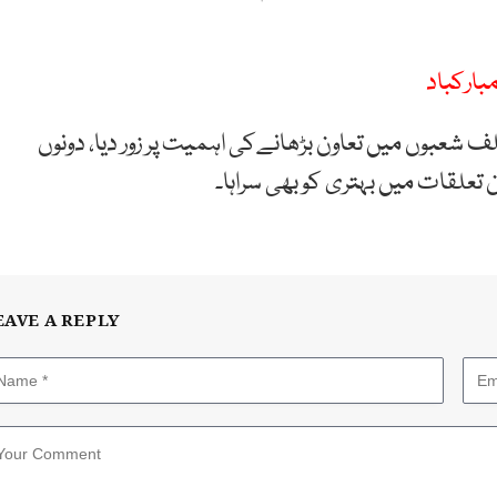
بارکباد
ف شعبوں میں تعاون بڑھانےکی اہمیت پر زور دیا، دونوں
علقات میں بہتری کو بھی سراہا۔
EAVE A REPLY