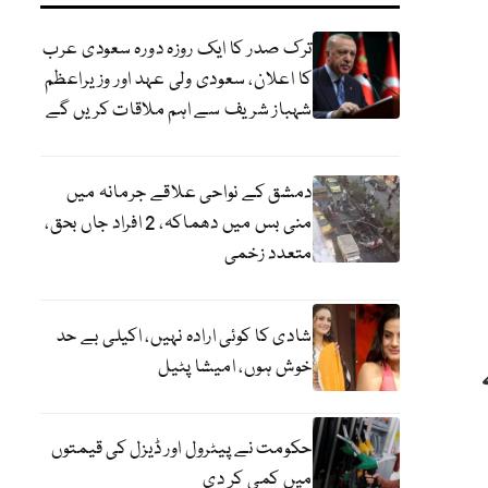
ترک صدر کا ایک روزہ دورہ سعودی عرب
کا اعلان، سعودی ولی عہد اور وزیراعظم
شہباز شریف سے اہم ملاقات کریں گے
دمشق کے نواحی علاقے جرمانہ میں
منی بس میں دھماکہ، 2 افراد جاں بحق،
متعدد زخمی
شادی کا کوئی ارادہ نہیں، اکیلی بے حد
خوش ہوں، امیشا پٹیل
حکومت نے پیٹرول اور ڈیزل کی قیمتوں
میں کمی کر دی