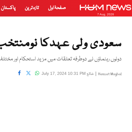
صفحۂ اول
تازہ ترین
پاکستان
7 Aug, 2026
سعودی ولی عہدکا نومنتخب 
دونوں رہنماؤں نے دوطرفہ تعلقات میں مزید استحکام اور مختلف 
|
شائع
July 17, 2024 10:31 PM
Hasnat Mughal