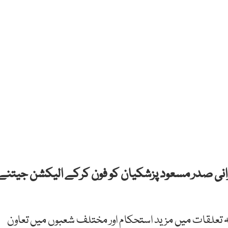
انی صدر مسعود پزشکیان کو فون کرکے الیکشن جیتنے
 تعلقات میں مزید استحکام اور مختلف شعبوں میں تعاون