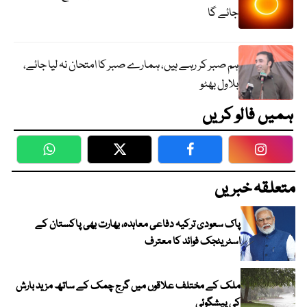
جائے گا
ہم صبر کر رہے ہیں، ہمارے صبر کا امتحان نہ لیا جائے،
بلاول بھٹو
ہمیں فالو کریں
WhatsApp
Twitter
Facebook
Faceboo
متعلقہ خبریں
پاک سعودی ترکیہ دفاعی معاہدہ، بھارت بھی پاکستان کے
اسٹریٹجک فوائد کا معترف
ملک کے مختلف علاقوں میں گرج چمک کے ساتھ مزید بارش
کی پیشگوئی