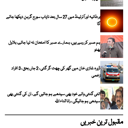
برطانیہ اور آئرلینڈ میں 27 سال بعد نایاب سورج گرہن دیکھا جائے
گا
ہم صبر کر رہے ہیں، ہمارے صبر کا امتحان نہ لیا جائے، بلاول
بھٹو
ڈیرہ غازی خان میں گھر کی چھت گر گئی ، 2 جاں بحق ، 3 افراد
زخمی
الٹی گنتی والے خود بھی سیدھے ہو جائیں گے ، ان کی گنتی بھی
سیدھی ہو جائیگی ، رانا ثناء اللہ
مقبول ترین خبریں