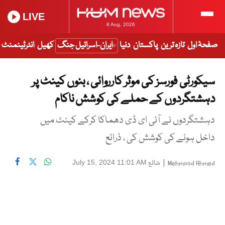
LIVE
8 Aug, 2026
صفحۂ اول
تازہ ترین
پاکستان
دنیا
ایران-اسرائیل جنگ
کھیل
انٹرٹینمنٹ
سیکورٹی فورسز کی موثر کارروائی ، بنوں کینٹ پر
دہشتگردوں کے حملے کی کوشش ناکام
دہشتگردوں نے آئی ای ڈی دھماکا کرکے کینٹ میں
داخل ہونے کی کوشش کی ، ذرائع
|
شائع
July 15, 2024 11:01 AM
Mehmood Ahmed