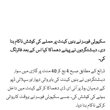
سکیورٹی فورسز
نے بنوں کینٹ پر حملے کی کوشش ناکام بنا
دی ، دہشتگردوں نے پہلے دھماکا کیا اس کے بعد فائرنگ
کی۔
ذرائع کے مطابق صبح 4 بج کر 40 منٹ پر گاڑی میں سوار
دہشتگردوں نے بنوں کینٹ کی باہر والی دیوار اور سپلائی ڈپو
کے درمیان روڈ پر آئی ای ڈی دھماکا کر کے کینٹ میں داخل
ہونے کی کوشش کی۔ جسے سکیورٹی فورسز نے بروقت کارروائی
کرکے ناکام بنا دیا۔