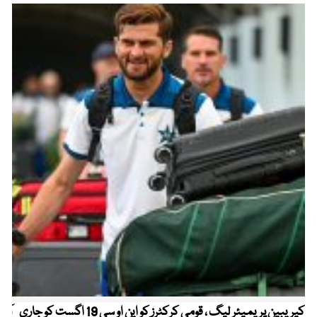
کیریبین پریمیئر لیگ ، قومی کرکٹرز کو این او سی 19 اگست کو جاری
آز