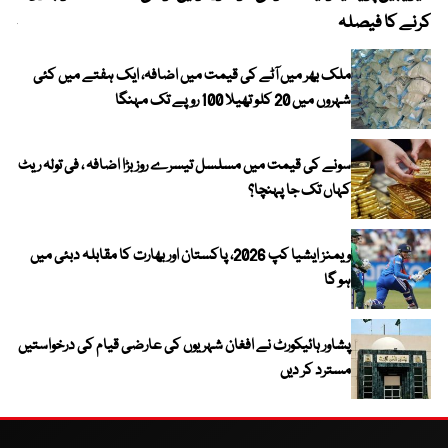
کرنے کا فیصلہ
چھی
ملک بھر میں آٹے کی قیمت میں اضافہ، ایک ہفتے میں کئی
شہروں میں 20 کلو تھیلا 100 روپے تک مہنگا
سونے کی قیمت میں مسلسل تیسرے روز بڑا اضافہ ، فی تولہ ریٹ
کہاں تک جا پہنچا؟
ویمنز ایشیا کپ 2026، پاکستان اور بھارت کا مقابلہ دبئی میں
ہو گا
پشاور ہائیکورٹ نے افغان شہریوں کی عارضی قیام کی درخواستیں
مسترد کر دیں