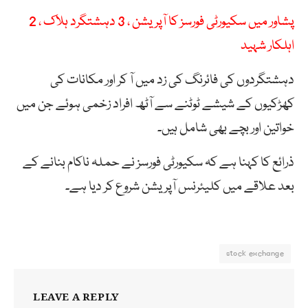
پشاور میں سکیورٹی فورسز کا آپریشن ، 3 دہشتگرد ہلاک ، 2
اہلکار شہید
دہشتگردوں کی فائرنگ کی زد میں آ کر اور مکانات کی
کھڑکیوں کے شیشے ٹوٹنے سے آٹھ افراد زخمی ہوئے جن میں
خواتین اور بچے بھی شامل ہیں۔
ذرائع کا کہنا ہے کہ سکیورٹی فورسز نے حملہ ناکام بنانے کے
بعد علاقے میں کلیئرنس آپریشن شروع کر دیا ہے۔
stock exchange
LEAVE A REPLY