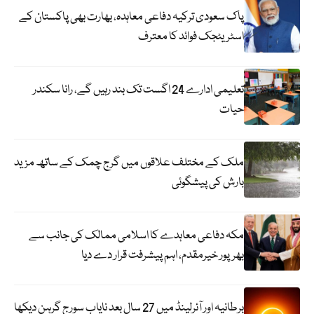
پاک سعودی ترکیہ دفاعی معاہدہ، بھارت بھی پاکستان کے
اسٹریٹجک فوائد کا معترف
تعلیمی ادارے 24 اگست تک بند رہیں گے، رانا سکندر
حیات
ملک کے مختلف علاقوں میں گرج چمک کے ساتھ مزید
بارش کی پیشگوئی
مکہ دفاعی معاہدے کا اسلامی ممالک کی جانب سے
بھرپور خیرمقدم، اہم پیشرفت قرار دے دیا
برطانیہ اور آئرلینڈ میں 27 سال بعد نایاب سورج گرہن دیکھا