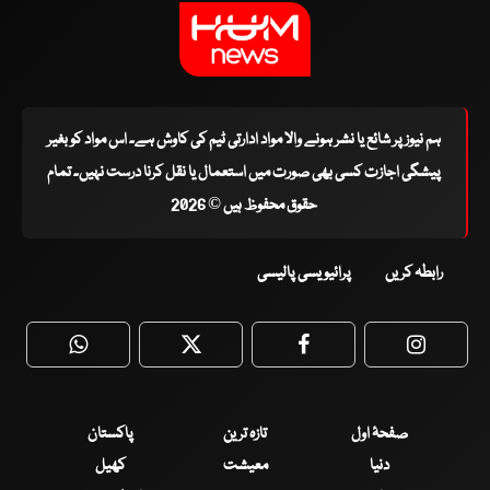
ہم نیوز پر شائع یا نشر ہونے والا مواد ادارتی ٹیم کی کاوش ہے۔ اس مواد کو بغیر
پیشگی اجازت کسی بھی صورت میں استعمال یا نقل کرنا درست نہیں۔ تمام
حقوق محفوظ ہیں © 2026
رابطہ کریں
پرائیویسی پالیسی
WhatsApp
Twitter
Facebook
Faceboo
صفحۂ اول
تازہ ترین
پاکستان
دنیا
معیشت
کھیل