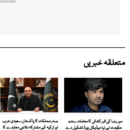
 comment.
متعلقہ خبریں
صدر مملکت کا پاکستان، سعودی عرب
میر رضا کی قبر کشائی کا معاملہ، سندھ
اور ترکیہ کے مشترکہ دفاعی معاہدے کا
حکومت نے نیا میڈیکل بورڈ تشکیل دے