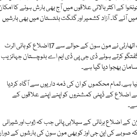
ونخوا کے اکثر بالائی علاقوں میں آج بھی بارش ہونے کا امکان
ں آئے گا۔ آزاد کشمیر اور گلگت بلتستان میں بھی بارشیں
دوسری جانب بلوچستان میں صوبائی ڈیزاسٹر مینجمنٹ اتھارٹی نے مون سون کے حوالے سے 17اضلاع کو ہائی الرٹ
ے گفتگو کرتے ہوئے ڈی جی پی ڈی ایم اے بلوچستان جہانزیب
امان بھجوا دیا گیا ہے۔
یا ہے، تمام محکموں کو ان کی ذمہ داریوں سے آگاہ کردیا
ے اضلاع کے ڈپٹی کمشنروں کو اپنے اپنے علاقوں کے
ہے۔
یژن کے اضلاع ہرنائی کے سیلابی پانی جب کہ ژوب اور شیرانی
ہ صوبے کی این جی اوز کو بھی مون سون کی بارشوں کے دورا