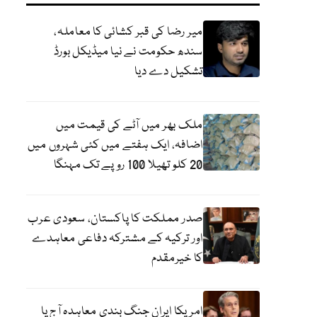
میر رضا کی قبر کشائی کا معاملہ،
سندھ حکومت نے نیا میڈیکل بورڈ
تشکیل دے دیا
ملک بھر میں آٹے کی قیمت میں
اضافہ، ایک ہفتے میں کئی شہروں میں
20 کلو تھیلا 100 روپے تک مہنگا
صدر مملکت کا پاکستان، سعودی عرب
اور ترکیہ کے مشترکہ دفاعی معاہدے
کا خیرمقدم
امریکا ایران جنگ بندی معاہدہ آج یا