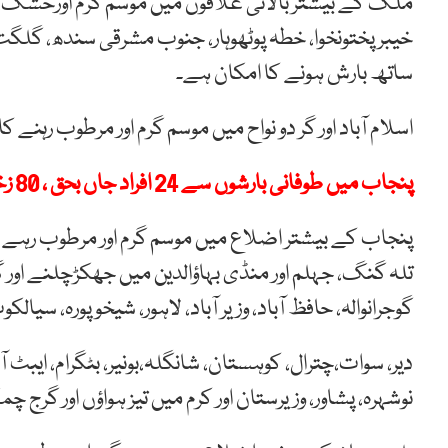
ملک کے بیشتر بالائی علاقوں میں موسم گرم اورخشک جب
خیبر پختونخوا، خطہ پوٹھوہار، جنوب مشرقی سندھ، گلگت
ساتھ بارش ہونے کا امکان ہے۔
اسلام آباد اور گر دو نواح میں موسم گرم اور مرطوب رہنے
پنجاب میں طوفانی بارشوں سے 24 افراد جاں بحق ، 80 زخمی
پنجاب کے بیشتر اضلاع میں موسم گرم اور مرطوب رہے گ
تلہ گنگ، جہلم اور منڈی بہاؤالدین میں جھکڑچلنے او
گوجرانوالہ، حافظ آباد، وزیر آباد، لاہور، شیخوپورہ، سیال
دیر، سوات،چترال، کوہستان، شانگلہ،بونیر، بٹگرام، ایبٹ آب
نوشہرہ، پشاور، وزیرستان اور کرم میں تیز ہواؤں اور گر