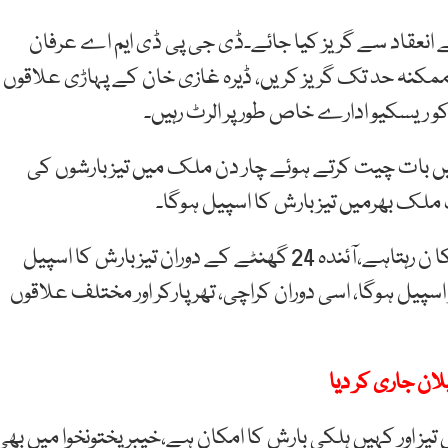
انعقاد سے گریز کیا جائے۔ڈی جی پی ڈی ایم اے عرفان
ممکنہ حد تک گریز کریں، ڈیرہ غازی خان کے پہاڑی علاقوں
یں بات چیت کرتے ہوئے چار دن ملک میں تیز بارشوں کی
ان کا کہنا تھا کہ مون سون سیزن میں بارش کا ہروقت امکا ن رہتاہے،آئندہ 24 گھنٹے کے دوران تیز بارش کا اسپیل
ش کا تیز اسپیل ہوگا، اسی دوران کراچی، تھرپارکر اور مختلف علاقوں
ان جاری کر دیا
ائی کوکراچی میں کہیں تیز اور کہیں ہلکی بارش کا امکان ہے،خیبرپختونخوا میں بھ