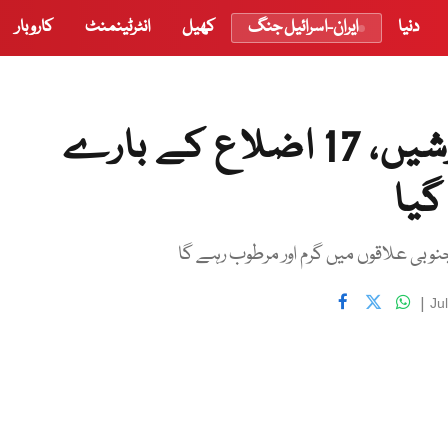
دنیا
ایران-اسرائیل جنگ
کھیل
انٹرٹینمنٹ
کاروبار
چار دن ملک بھر میں تیز بارشیں، 17 اضلاع کے بارے
گیا
وبی علاقوں میں گرم اور مرطوب رہے گا
|
Ju