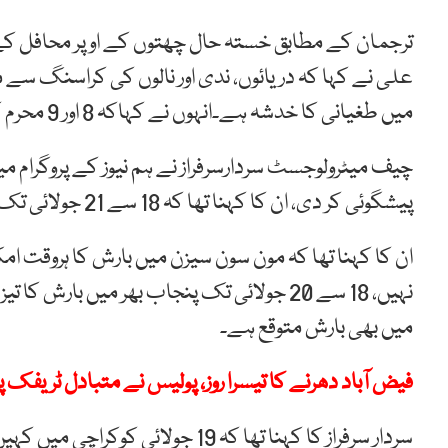
ترجمان کے مطابق خستہ حال چھتوں کے اوپر محافل کے 
علی نے کہا کہ دریائوں، ندی اور نالوں کی کراسنگ سے 
میں طغیانی کا خدشہ ہے۔انہوں نے کہاکہ 8 اور 9 محرم کو ریسکیو ادارے خاص طور پر الرٹ رہیں۔
چیف میٹرولوجسٹ سردارسرفراز نے ہم نیوز کے پروگرام م
پیشگوئی کر دی، ان کا کہنا تھا کہ 18 سے 21 جولائی تک ملک بھرمیں تیز بارش کا اسپیل ہوگا۔
نہیں، 18 سے 20 جولائی تک پنجاب بھر میں بار
میں بھی بارش متوقع ہے۔
فیض آباد دھرنے کا تیسرا روز، پولیس نے متبادل ٹریفک پل
سردار سرفراز کا کہنا تھا کہ 19 جول