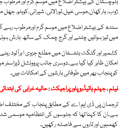
بلوچستان کے بیشتر اضلاع میں موسم گرم اور مرطوب جب
ژوب، بارکھان،موسیٰ خیل،لورالائی، شیرانی،کوہلو، جھل
سندھ کے بیشتر اضلاع میں موسم گرم اورمرطوب رہے گا تا
میں تیز ہوائیں چلنے اور گرج چمک کے ساتھ بارش ہونے
کشمیر اور گلگت بلتستان میں مطلع جزوی ا برآلود رہنے
کو پنجاب بھر میں طوفانی بارشوں کے امکانات ہیں۔
نیلم ، جہلم ہائیڈروپاور پراجیکٹ : حالیہ خرابی کی ابتدا
ترجمان پی ڈی ایم اے کے مطابق پنجاب کے مختلف اضل
ہے۔ان کا کہنا تھا کہ جلوسوں کی انتظامیہ موسمی شدت 
کھمبوں اور تاروں سے فاصلہ رکھیں۔