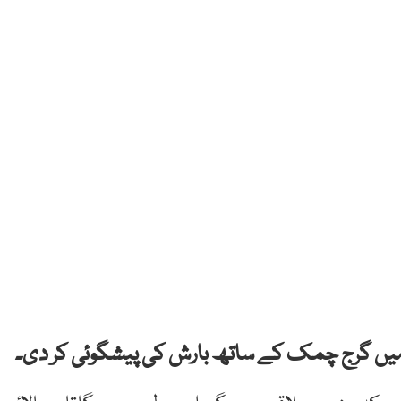
 گرج چمک کے ساتھ بارش کی پیشگوئی کر دی۔