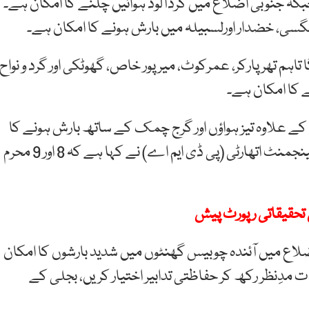
کہ جنوبی اضلاع میں گردآلود ہوائیں چلنے کا امکان ہے۔
 مگسی، خضدار اورلسبیلہ میں بارش ہونے کا امکان ہے۔
ہم تھرپارکر، عمرکوٹ، میرپور خاص، گھوٹکی اور گرد و نواح
 کا امکان ہے۔
 کے علاوہ تیز ہواؤں اور گرج چمک کے ساتھ بارش ہونے کا
امکان ظاہر کیا گیا ہے۔دوسری جانب پروونشل ڈیزاسٹر مینجمنٹ اتھارٹی (پی ڈی ایم اے) نے کہا ہے کہ 8 اور 9 محرم
ئی تحقیقاتی رپورٹ پیش
اع میں آئندہ چوبیس گھنٹوں میں شدید بارشوں کا امکان
مدِنظر رکھ کر حفاظتی تدابیر اختیار کریں، بجلی کے