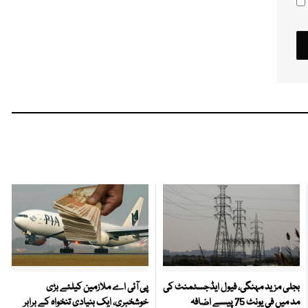
بجلی مزید مہنگی، فیول ایڈجسٹمنٹ کی
پی آئی اے ملازمین کیلئے بڑی
مد میں فی یونٹ 75 پیسے اضافہ
خوشخبری، ایک بنیادی تنخواہ کے برابر