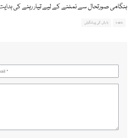
ہنگامی صورتحال سے نمٹنے کے لیے تیار رہنے کی ہدای
rain
بارش کی پیشگوئی