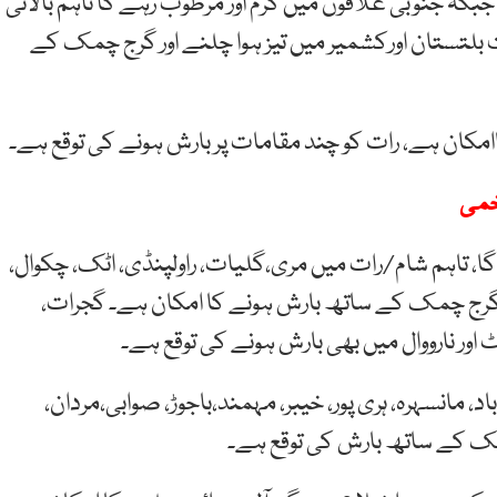
کہ جنوبی علاقوں میں گرم اور مرطوب رہے گا تاہم بالائی
 بلتستان اورکشمیر میں تیز ہوا چلنے اور گرج چمک کے
 کاامکان ہے، رات کو چند مقامات پر بارش ہونے کی توقع ہے۔
ا، تاہم شام/رات میں مری،گلیات، راولپنڈی، اٹک، چکوال،
ر گرج چمک کے ساتھ بارش ہونے کا امکان ہے۔ گجرات،
کوٹ اور نارووال میں بھی بارش ہونے کی توقع ہے۔
اد، مانسہرہ، ہری پور، خیبر، مہمند،باجوڑ، صوابی،مردان،
ج چمک کے ساتھ بارش کی توقع ہے۔