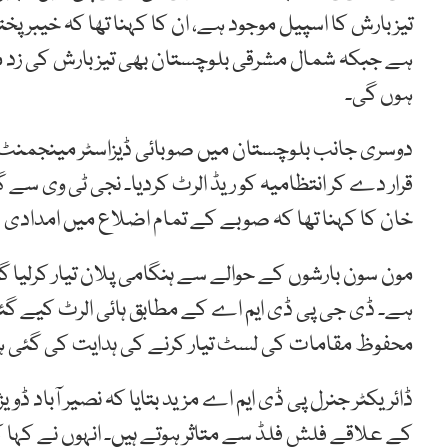
تیز بارش کا اسپیل موجود ہے، ان کا کہنا تھا کہ خیبرپخت
ہے جبکہ شمال مشرقی بلوچستان بھی تیز بارش کی زد می
ہوں گی۔
قرار دے کر انتظامیہ کو ریڈ الرٹ کردیا۔ نجی ٹی وی س
خان کا کہنا تھا کہ صوبے کے تمام اضلاع میں امدادی س
مون سون بارشوں کے حوالے سے ہنگامی پلان تیار کرلیا گ
ہے۔ ڈی جی پی ڈی ایم اے کے مطابق ہائی الرٹ کیے گئ
محفوظ مقامات کی لسٹ تیار کرنے کی ہدایت کی گئی 
ڈائریکٹر جنرل پی ڈی ایم اے مزید بتایا کہ نصیر آباد ڈو
کے علاقے فلش فلڈ سے متاثر ہوتے ہیں۔ انہوں نے کہا ک