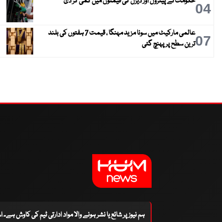
حکومت نے پیٹرول اور ڈیزل کی قیمتوں میں کمی کر دی
04
عالمی مارکیٹ میں سونا مزید مہنگا ، قیمت 7 ہفتوں کی بلند
07
ترین سطح پر پہنچ گئی
ہم نیوز پر شائع یا نشر ہونے والا مواد ادارتی ٹیم کی کاوش ہے۔ 