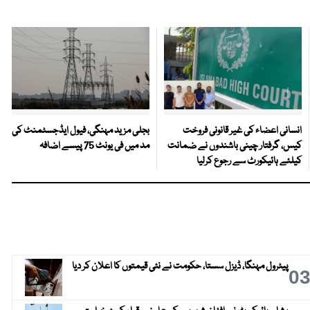
انسانی اعضاء کی غیر قانونی فروخت
بجلی مزید مہنگی، فیول ایڈجسٹمنٹ کی
کیس، گرفتار چینی باشندوں نے ضمانت
مد میں فی یونٹ 75 پیسے اضافہ
کیلئے ہائیکورٹ سے رجوع کرلیا
پیٹرول مہنگا، ڈیزل سستا، حکومت نے نئی قیمتوں کا اعلان کر دیا
0