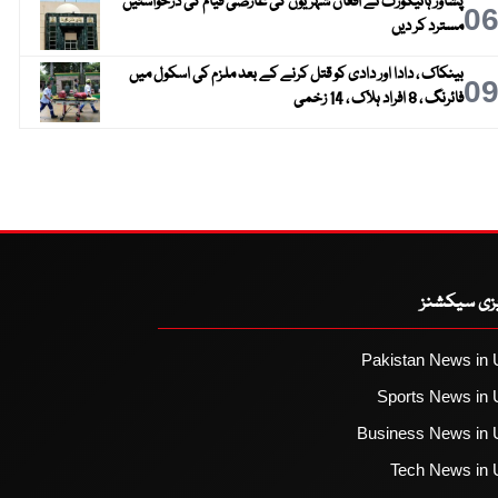
پشاور ہائیکورٹ نے افغان شہریوں کی عارضی قیام کی درخواستیں
0
مسترد کر دیں
بینکاک ، دادا اور دادی کو قتل کرنے کے بعد ملزم کی اسکول میں
0
فائرنگ ، 8 افراد ہلاک ، 14 زخمی
یزی سیکشنز
Pakistan News in 
Sports News in 
Business News in 
Tech News in 