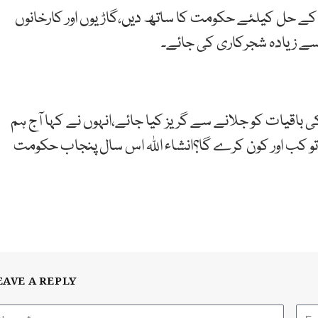
ے حل کیلئے حکومت کا ساتھ دیں،گاڑیوں اور کارخانوں
سے زیادہ شجرکاری کی جائے۔
باقیات کو جلانے سے گریز کیا جائے،انہوں نے کہا آج ہم
 کب اور کون کرے گا؟انشاء اللہ اس سال پنجاب حکومت
EAVE A REPLY