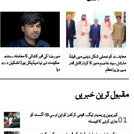
میر رضا کی قبر کشائی کا معاملہ، سندھ
معاہدے کو عملی شکل دینے میں فیلڈ
حکومت نے نیا میڈیکل بورڈ تشکیل دے
مارشل سید عاصم منیر کا کردار قابل قدر
دیا
ہے، وزیراعظم
مقبول ترین خبریں
کیریبین پریمیئر لیگ ، قومی کرکٹرز کو این او سی 19 اگست کو
01
جاری کرنے کا فیصلہ