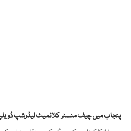
پنجاب میں چیف منسٹر کلائمیٹ لیڈرشپ ڈویلپمنٹ