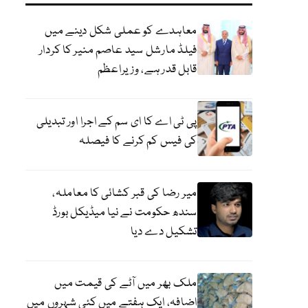
معاہدے کو عملی شکل دینے میں
فیلڈ مارشل سید عاصم منیر کا کردار
قابل قدر ہے، وزیراعظم
پی ٹی اے کا ای سم کے اجرا اور تبدیلی
کی فیس کم کرنے کا فیصلہ
میر رضا کی قبر کشائی کا معاملہ،
سندھ حکومت نے نیا میڈیکل بورڈ
تشکیل دے دیا
ملک بھر میں آٹے کی قیمت میں
اضافہ، ایک ہفتے میں کئی شہروں میں