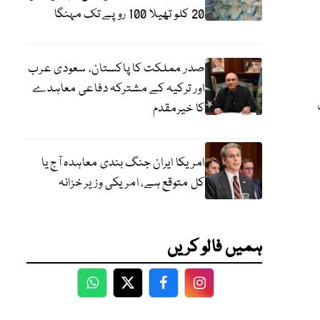
20 کلو تھیلا 100 روپے تک مہنگا
صدر مملکت کا پاکستان، سعودی عرب
اور ترکیہ کے مشترکہ دفاعی معاہدے
کا خیرمقدم
امریکا ایران جنگ بندی معاہدہ آج یا
کل متوقع ہے، امریکی وزیر خزانہ
ہمیں فالو کریں
WhatsApp
Twitter
Facebook
Facebook