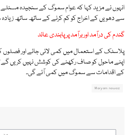
انہوں نے مزید کہا کہ عوام سموگ کے سنجیدہ مسئلے ک
سے دھویں کے اخراج کو کم کرنے کے ساتھ ساتھ زیادہ 
گندم کی درآمد اور برآمد پر پابندی عائد
پلاسٹک کے استعمال میں کمی لائی جائے اور فصلوں کی 
اپنے ماحول کو صاف رکھنے کی کوشش نہیں کریں گے تو
کے اقدامات سے سموگ میں کمی آئے گی۔
Maryam nawaz