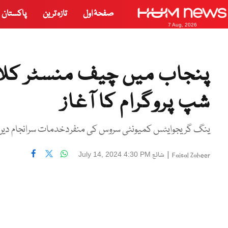
صفحۂ اول
تازہ ترین
پاکستان
7 Aug, 2026
پنجاب میں چیف منسٹر کلا
شپ پروگرام کا آغاز
ینگ گریجوایٹس کمیونٹی سروس کی منفردخدمات سرانجام دیں 
|
شائع
July 14, 2024 4:30 PM
Faisal Zaheer