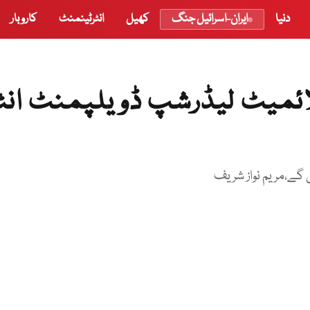
دنیا
ایران-اسرائیل جنگ
کھیل
انٹرٹینمنٹ
کاروبار
ئمیٹ لیڈرشپ ڈویلپمنٹ انٹ
گے،مریم نواز شریف