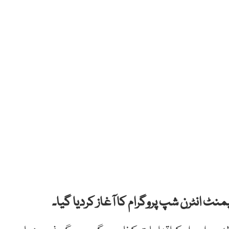
 انٹرن شپ پروگرام کا آغاز کردیا گیا۔