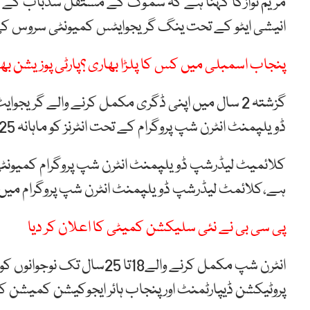
مریم نوازکا کہنا ہے کہ سموگ کے مستقل سدباب کے ل
انیشی ایٹو کے تحت ینگ گریجوایٹس کمیونٹی سروس کی
پنجاب اسمبلی میں کس کا پلڑا بھاری ؟پارٹی پوزیشن بھ
گزشتہ 2 سال میں اپنی ڈگری مکمل کرنے والے گری
ڈویلپمنٹ انٹرن شپ پروگرام کے تحت انٹرنز کو ماہانہ 25 ہزار سکالرشپ دیا جائے گا۔
کلائمیٹ لیڈرشپ ڈویلپمنٹ انٹرن شپ پروگرام کمیونٹی س
ہے،کلائمٹ لیڈرشپ ڈویلپمنٹ انٹرن شپ پروگرام میں 20 جولائی 2024 تک رجسٹریشن کروائی جا سکتی ہے
پی سی بی نے نئی سلیکشن کمیٹی کا اعلان کر دیا
انٹرن شپ مکمل کرنے والے18ت
پروٹیکشن ڈیپارٹمنٹ اور پنجاب ہائر ایجوکیشن کمیشن