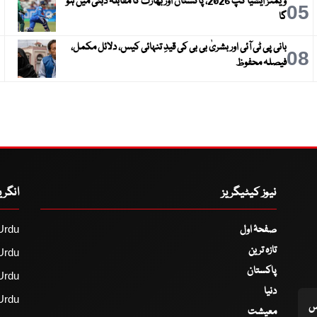
ویمنز ایشیا کپ 2026، پاکستان اور بھارت کا مقابلہ دبئی میں ہو
6
05
گا
بانی پی ٹی آئی اور بشریٰ بی بی کی قیدِ تنہائی کیس، دلائل مکمل،
9
08
فیصلہ محفوظ
نیوز کیٹیگریز
انگر
صفحۂ اول
Urdu
تازہ ترین
Urdu
پاکستان
Urdu
دنیا
Urdu
اس
معیشت