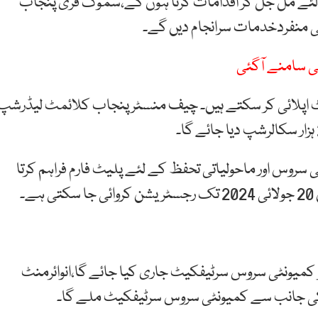
ئے مل جل کر اقدامات کرنا ہوں گے،سموگ فری پنجاب
 منفردخدمات سرانجام دیں گے۔
ی سامنے آگئی
جوایٹ اپلائی کر سکتے ہیں۔ چیف منسٹر پنجاب کلائمٹ لیڈرشپ
روس اور ماحولیاتی تحفظ کے لئے پلیٹ فارم فراہم کرتا
۔
ا 25سال تک نوجوانوں کو کمیونٹی سروس سرٹیفکیٹ جاری کیا جائے گا،انوائرمنٹ
 کی جانب سے کمیونٹی سروس سرٹیفکیٹ ملے گا۔