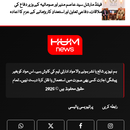
فیلڈ مارشل سید عاصم منیر اور صومالیہ کے وزیر دفاع کی
ملاقات، دفاعی تعاون اور استعدادِ کار بڑھانے کے عزم کا اعادہ
ہم نیوز پر شائع یا نشر ہونے والا مواد ادارتی ٹیم کی کاوش ہے۔ اس مواد کو بغیر
پیشگی اجازت کسی بھی صورت میں استعمال یا نقل کرنا درست نہیں۔ تمام
حقوق محفوظ ہیں © 2026
رابطہ کریں
پرائیویسی پالیسی