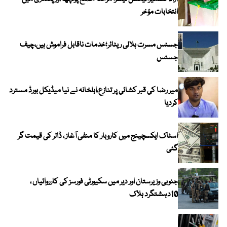
انتخابات مؤخر
جسٹس مسرت ہلالی ریٹائر؛خدمات ناقابل فراموش ہیں،چیف
جسٹس
میر رضا کی قبر کشائی پر تنازع،اہلخانہ نے نیا میڈیکل بورڈ مسترد
کردیا
اسٹاک ایکسچینج میں کاروبار کا منفی آغاز ، ڈالر کی قیمت گر
گئی
جنوبی وزیرستان اور دیر میں سکیورٹی فورسز کی کارروائیاں ،
10دہشتگرد ہلاک