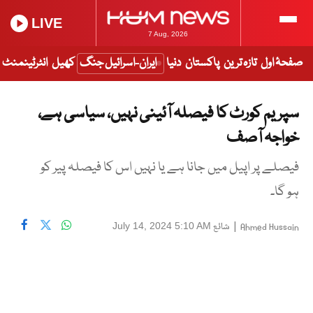
LIVE
7 Aug, 2026
صفحۂ اول
تازہ ترین
پاکستان
دنیا
ایران-اسرائیل جنگ
کھیل
انٹرٹینمنٹ
سپریم کورٹ کا فیصلہ آئینی نہیں، سیاسی ہے،
خواجہ آصف
فیصلے پر اپیل میں جانا ہے یا نہیں اس کا فیصلہ پیر کو
ہو گا۔
|
شائع
July 14, 2024 5:10 AM
Ahmed Hussain