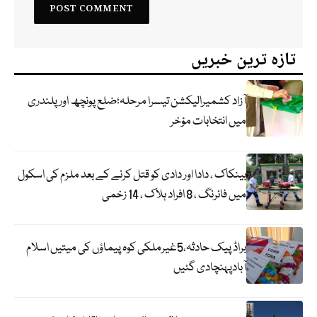
تازہ ترین خبریں
آزاد کشمیرالیکشن تیسرا مرحلہ؛ضلع پونچھ اور پلندری
میں انتخابات مؤخر
بینکاک ، دادا اور دادی کو قتل کرنے کے بعد ملزم کی اسکول
میں فائرنگ ، 8 افراد ہلاک ، 14 زخمی
براڈ پیک حادثہ،5غیرملکی کوہ پیماؤں کی میتیں اسلام
آبادپہنچادی گئیں