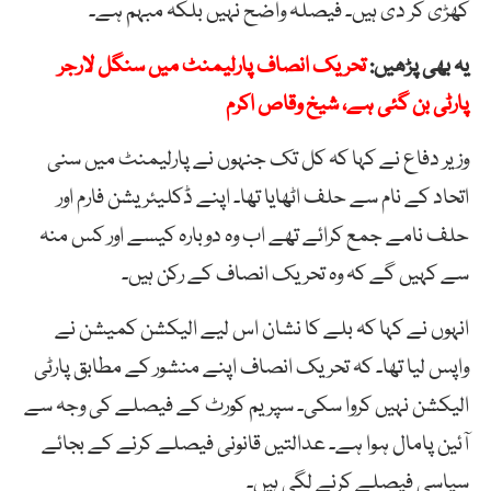
کھڑی کر دی ہیں۔ فیصلہ واضح نہیں بلکہ مبہم ہے۔
یہ بھی پڑھیں:
تحریک انصاف پارلیمنٹ میں سنگل لارجر
پارٹی بن گئی ہے، شیخ وقاص اکرم
وزیر دفاع نے کہا کہ کل تک جنہوں نے پارلیمنٹ میں سنی
اتحاد کے نام سے حلف اٹھایا تھا۔ اپنے ڈکلیئریشن فارم اور
حلف نامے جمع کرائے تھے اب وہ دوبارہ کیسے اور کس منہ
سے کہیں گے کہ وہ تحریک انصاف کے رکن ہیں۔
انہوں نے کہا کہ بلے کا نشان اس لیے الیکشن کمیشن نے
واپس لیا تھا۔ کہ تحریک انصاف اپنے منشور کے مطابق پارٹی
الیکشن نہیں کروا سکی۔ سپریم کورٹ کے فیصلے کی وجہ سے
آئین پامال ہوا ہے۔ عدالتیں قانونی فیصلے کرنے کے بجائے
سیاسی فیصلے کرنے لگی ہیں۔