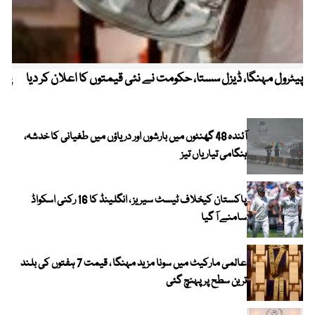
پیٹرول مہنگا، ڈیزل سستا، حکومت نے نئی قیمتوں کا اعلان کر دیا
پنج
آئندہ 48 گھنٹوں میں بارشوں اور دریاؤں میں طغیانی کا خدشہ،
ہنگامی تیاریاں تیز
پاکستان کیخلاف ٹیسٹ سیریز ، انگلینڈ کا 16 رکنی اسکواڈ
سامنے آ گیا
عالمی مارکیٹ میں سونا مزید مہنگا ، قیمت 7 ہفتوں کی بلند
ترین سطح پر پہنچ گئی