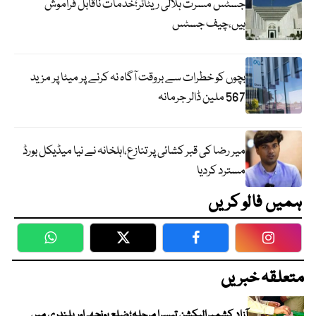
جسٹس مسرت ہلالی ریٹائر؛خدمات ناقابل فراموش
ہیں،چیف جسٹس
بچوں کو خطرات سے بروقت آگاہ نہ کرنے پر میٹا پر مزید
567 ملین ڈالر جرمانہ
میر رضا کی قبر کشائی پر تنازع،اہلخانہ نے نیا میڈیکل بورڈ
مسترد کردیا
ہمیں فالو کریں
WhatsApp
Twitter
Facebook
Faceboo
متعلقہ خبریں
آزاد کشمیرالیکشن تیسرا مرحلہ؛ضلع پونچھ اور پلندری میں