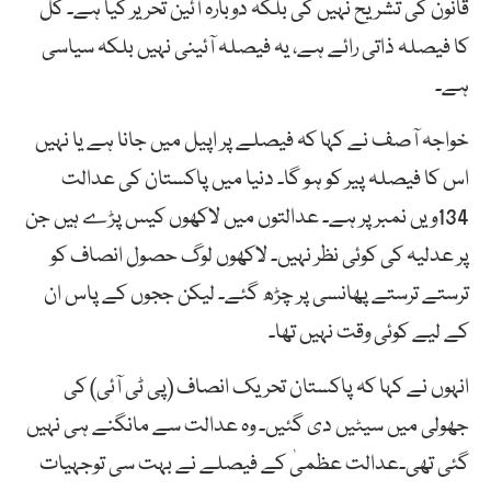
قانون کی تشریح نہیں کی بلکہ دوبارہ آئین تحریر کیا ہے۔ کل
کا فیصلہ ذاتی رائے ہے، یہ فیصلہ آئینی نہیں بلکہ سیاسی
ہے۔
خواجہ آصف نے کہا کہ فیصلے پر اپیل میں جانا ہے یا نہیں
اس کا فیصلہ پیر کو ہو گا۔ دنیا میں پاکستان کی عدالت
134ویں نمبر پر ہے۔ عدالتوں میں لاکھوں کیس پڑے ہیں جن
پر عدلیہ کی کوئی نظر نہیں۔ لاکھوں لوگ حصول انصاف کو
ترستے ترستے پھانسی پر چڑھ گئے۔ لیکن ججوں کے پاس ان
کے لیے کوئی وقت نہیں تھا۔
انہوں نے کہا کہ پاکستان تحریک انصاف (پی ٹی آئی) کی
جھولی میں سیٹیں دی گئیں۔ وہ عدالت سے مانگنے ہی نہیں
گئی تھی۔عدالت عظمیٰ کے فیصلے نے بہت سی توجہیات