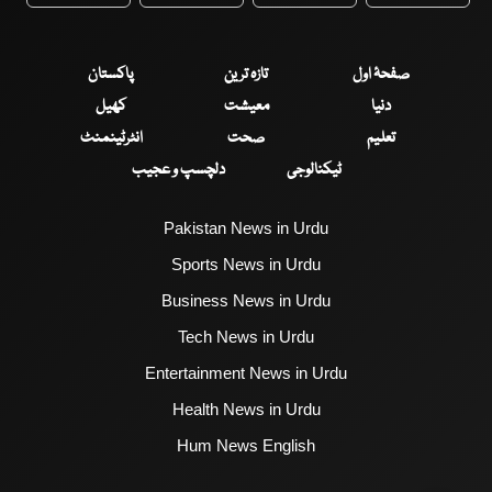
WhatsApp
Twitter
Facebook
Faceboo
صفحۂ اول
تازہ ترین
پاکستان
دنیا
معیشت
کھیل
تعلیم
صحت
انٹرٹینمنٹ
ٹیکنالوجی
دلچسپ و عجیب
Pakistan News in Urdu
Sports News in Urdu
Business News in Urdu
Tech News in Urdu
Entertainment News in Urdu
Health News in Urdu
Hum News English