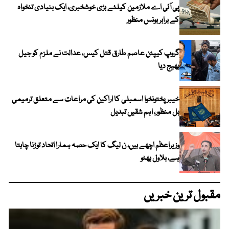
پی آئی اے ملازمین کیلئے بڑی خوشخبری، ایک بنیادی تنخواہ
کے برابر بونس منظور
گروپ کیپٹن عاصم طارق قتل کیس، عدالت نے ملزم کو جیل
بھیج دیا
خیبرپختونخوا اسمبلی کا اراکین کی مراعات سے متعلق ترمیمی
بل منظور، اہم شقیں تبدیل
وزیراعظم اچھے ہیں، ن لیگ کا ایک حصہ ہمارا اتحاد توڑنا چاہتا
ہے، بلاول بھٹو
مقبول ترین خبریں