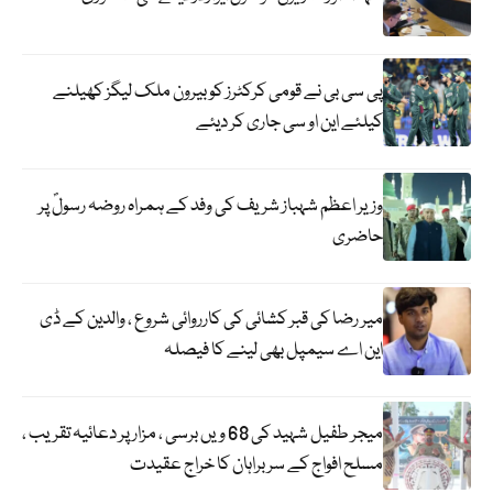
پی سی بی نے قومی کرکٹرز کو بیرون ملک لیگز کھیلنے
کیلئے این او سی جاری کر دیئے
وزیر اعظم شہباز شریف کی وفد کے ہمراہ روضہ رسولؐ پر
حاضری
میر رضا کی قبر کشائی کی کارروائی شروع ، والدین کے ڈی
این اے سیمپل بھی لینے کا فیصلہ
میجر طفیل شہید کی 68 ویں برسی ، مزار پر دعائیہ تقریب ،
مسلح افواج کے سربراہان کا خراج عقیدت