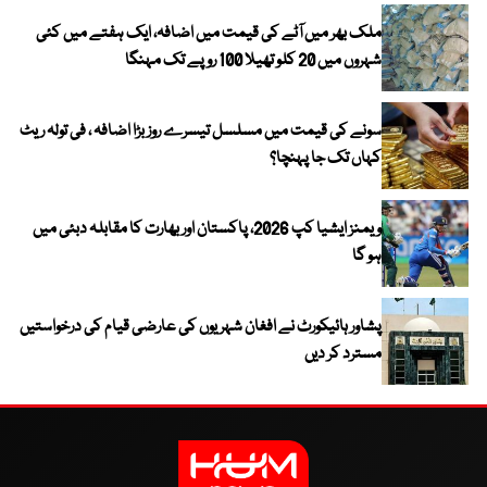
ملک بھر میں آٹے کی قیمت میں اضافہ، ایک ہفتے میں کئی
شہروں میں 20 کلو تھیلا 100 روپے تک مہنگا
سونے کی قیمت میں مسلسل تیسرے روز بڑا اضافہ ، فی تولہ ریٹ
کہاں تک جا پہنچا؟
ویمنز ایشیا کپ 2026، پاکستان اور بھارت کا مقابلہ دبئی میں
ہو گا
پشاور ہائیکورٹ نے افغان شہریوں کی عارضی قیام کی درخواستیں
مسترد کر دیں