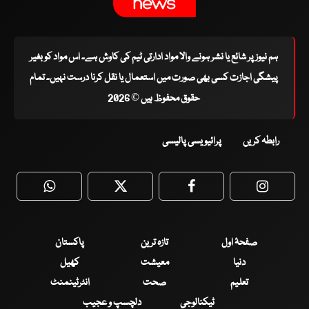
ہم نیوز پر شائع یا نشر ہونے والا مواد ادارتی ٹیم کی کاوش ہے۔ اس مواد کو بغیر
پیشگی اجازت کسی بھی صورت میں استعمال یا نقل کرنا درست نہیں۔ تمام
حقوق محفوظ ہیں © 2026
رابطہ کریں
پرائیویسی پالیسی
WhatsApp
Twitter
Facebook
Faceboo
صفحۂ اول
تازہ ترین
پاکستان
دنیا
معیشت
کھیل
تعلیم
صحت
انٹرٹینمنٹ
ٹیکنالوجی
دلچسپ و عجیب