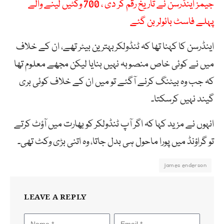
جیمز اینڈرسن نے تاریخ رقم کر دی ، 700 وکٹیں لینے والے
پہلے فاسٹ بائولر بن گئے
اینڈرسن کا کہنا تھا کہ ٹنڈولکربہترین بیٹر تھے، ان کے خلاف
میں نے کوئی خاص منصوبہ نہیں بنایا لیکن مجھے معلوم تھا
کہ جب وہ بیٹنگ کرنے آگئے تو میں ان کے خلاف کوئی بری
گیند نہیں کرسکتا۔
انہوں نے مزید کہا کہ اگر آپ ٹنڈولکر کو بھارت میں آؤٹ کرتے
تو گراؤنڈ میں پورا ماحول ہی بدل جاتا، وہ اتنی بڑی وکٹ تھی۔
james enderson
LEAVE A REPLY