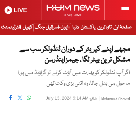
LIVE
8 Aug, 2026
صفحۂ اول
تازہ ترین
پاکستان
دنیا
ایران-اسرائیل جنگ
کھیل
انٹرٹینمنٹ
مجھے اپنے کیریئر کے دوران ٹنڈولکر سب سے
مشکل ترین بیٹر لگا ، جیمز اینڈرسن
اگر آپ ٹنڈولکر کو بھارت میں آؤٹ کرتے تو گراؤنڈ میں پورا
ماحول ہی بدل جاتا، وہ اتنی بڑی وکٹ تھی
|
شائع
July 13, 2024 9:14 AM
Mehmood Ahmed