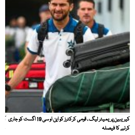
کیریبین پریمیئر لیگ ، قومی کرکٹرز کو این او سی 19 اگست کو جاری
آز
کرنے کا فیصلہ
چھی