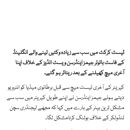
ٹیسٹ کرکٹ میں سب سے زیادہ وکٹیں لینے والے انگلینڈ
کے فاسٹ بائولر جیمز اینڈرسن ویسٹ انڈیز کے خلاف اپنا
آخری میچ کھیلنے کے بعد ریٹائر ہو گئے۔
کیریئر کے آخری ٹیسٹ میچ سے قبل برطانوی میڈیا کو انٹرویو
دیتے ہوئے جیمز اینڈرسن نے اپنے طویل کیریئر میں سب سے
مشکل ترین بیٹر کے بارے میں کہا کہ مجھے لیجنڈری سچن
ٹنڈولکر کے خلاف بولنگ کرنامشکل لگا۔