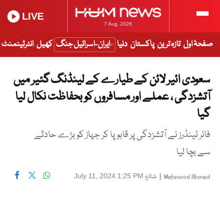
LIVE
7 Aug, 2026
صفحۂ اول
تازہ ترین
پاکستان
دنیا
ایران-اسرائیل جنگ
کھیل
انٹرٹینمنٹ
سعودی ائیر لائن کے طیارے کے لینڈنگ گئیر میں
آتشزدگی ، عملے اور مسافروں کو بحفاظت نکال لیا
گیا
فائر ٹینڈرز نے آتشزدگی پر قابو پا کر جہاز کو بڑے حادثے
سے بچا لیا
|
شائع
July 11, 2024 1:25 PM
Mehmood Ahmed