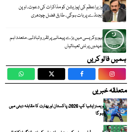
وزیراعظم کی اپوزیشن کو مذاکرات کی دعوت، اوپن
ایجنڈے پر بات ہوگی، طارق فضل چودھری
بیوروکریسی میں بڑے پیمانے پر تقرر و تبادلے، متعدد اہم
عہدوں پر نئی تعیناتیاں
ہمیں فالو کریں
WhatsApp
Twitter
Facebook
Faceboo
متعلقہ خبریں
ویمنز ایشیا کپ 2026، پاکستان اور بھارت کا مقابلہ دبئی میں
ہو گا