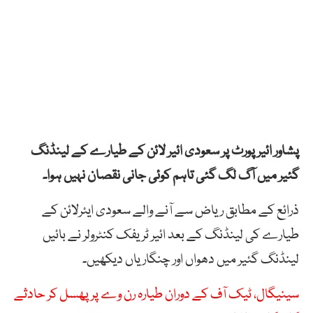
پشاور ائیر پورٹ پر سعودی ائیر لائن کے طیارے کے لینڈنگ
گئیر میں آگ لگ گئی تاہم کوئی جانی نقصان نہیں ہوا۔
ذرائع کے مطابق ریاض سے آنے والے سعودی ایئرلائن کے
طیارے کی لینڈنگ کے بعد ائیر ٹریفک کنٹرولر نے بائیں
لینڈنگ گئیر میں دھواں اور چنگاریاں دیکھیں۔
سینیگال، ٹیک آف کے دوران طیارہ رن وے پر پھسل کر حادثے