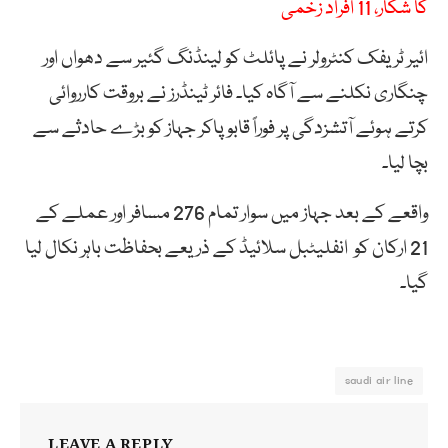
کا شکار، 11 افراد زخمی
ائیر ٹریفک کنٹرولر نے پائلٹ کو لینڈنگ گئیر سے دھواں اور
چنگاری نکلنے سے آگاہ کیا۔ فائر ٹینڈرز نے بروقت کارروائی
کرتے ہوئے آتشزدگی پر فوراً قابو پاکر جہاز کو بڑے حادثے سے
بچا لیا۔
واقعے کے بعد جہاز میں سوار تمام 276 مسافر اور عملے کے
21 ارکان کو انفلیٹبل سلائیڈ کے ذریعے بحفاظت باہر نکال لیا
گیا۔
saudi air line
LEAVE A REPLY