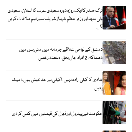
ترک صدر کا ایک روزہ دورہ سعودی عرب کا اعلان، سعودی
ولی عہد اور وزیراعظم شہباز شریف سے اہم ملاقات کریں
گے
دمشق کے نواحی علاقے جرمانہ میں منی بس میں
دھماکہ، 2 افراد جاں بحق، متعدد زخمی
شادی کا کوئی ارادہ نہیں، اکیلی بے حد خوش ہوں، امیشا
پٹیل
حکومت نے پیٹرول اور ڈیزل کی قیمتوں میں کمی کر دی