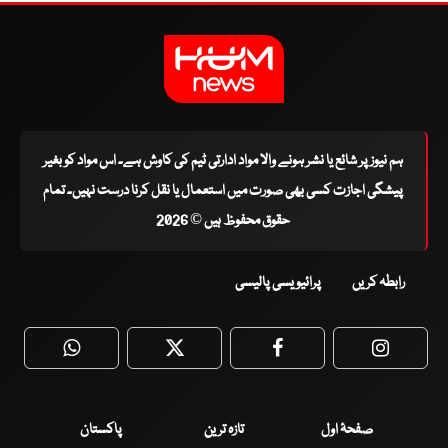
ہم نیوز پر شائع یا نشر ہونے والا مواد ادارتی ٹیم کی کاوش ہے۔ اس مواد کو بغیر
پیشگی اجازت کسی بھی صورت میں استعمال یا نقل کرنا درست نہیں۔ تمام
حقوق محفوظ ہیں © 2026
رابطہ کریں
پرائیویسی پالیسی
WhatsApp
Twitter
Facebook
Faceboo
صفحۂ اول
تازہ ترین
پاکستان