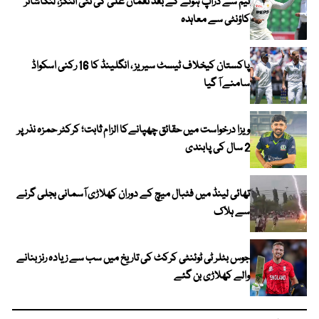
ٹیم سے ڈراپ ہونے کے بعد نعمان علی کی نئی اننگز، لنکاشائر
کاؤنٹی سے معاہدہ
پاکستان کیخلاف ٹیسٹ سیریز ، انگلینڈ کا 16 رکنی اسکواڈ
سامنے آ گیا
ویزا درخواست میں حقائق چھپانےکا الزام ثابت؛ کرکٹر حمزہ نذر پر
2 سال کی پابندی
تھائی لینڈ میں فٹبال میچ کے دوران کھلاڑی آسمانی بجلی گرنے
سے ہلاک
جوس بٹلر ٹی ٹوئنٹی کرکٹ کی تاریخ میں سب سے زیادہ رنز بنانے
والے کھلاڑی بن گئے