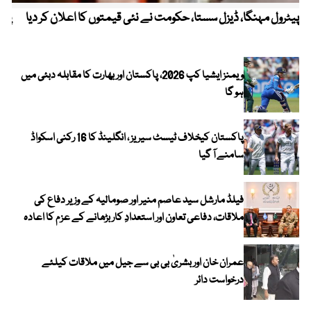
پیٹرول مہنگا، ڈیزل سستا، حکومت نے نئی قیمتوں کا اعلان کر دیا
پنج
ویمنز ایشیا کپ 2026، پاکستان اور بھارت کا مقابلہ دبئی میں
ہو گا
پاکستان کیخلاف ٹیسٹ سیریز ، انگلینڈ کا 16 رکنی اسکواڈ
سامنے آ گیا
فیلڈ مارشل سید عاصم منیر اور صومالیہ کے وزیر دفاع کی
ملاقات، دفاعی تعاون اور استعدادِ کار بڑھانے کے عزم کا اعادہ
عمران خان اور بشریٰ بی بی سے جیل میں ملاقات کیلئے
درخواست دائر