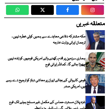
WhatsApp
Twitter
Facebook
Faceboo
متعلقہ خبریں
مکہ مشترکہ دفاعی معاہدے سے ہمیں کوئی خطرہ نہیں ،
ترجمان ایرانی وزارت خارجہ
ہماری سرزمین پر قدم رکھنے والے امریکی فوجیوں کو زندہ نہیں
چھوڑا جائے گا ، کمانڈر ایرانی فوج
فوجی کارروائی کے بجائے تہران پر معاشی دباؤ کو ترجیح دے رہے
ہیں، امریکی صدر
غزہ پلان مسترد، حماس کے مکمل غیر مسلح ہونے تک فوج
واپس نہیں بلائیں گے، اسرائیلی وزیراعظم