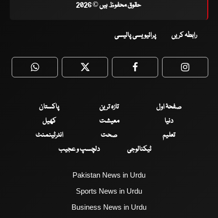
حقوق محفوظ ہیں © 2026
رابطہ کریں
پرائیویسی پالیسی
WhatsApp
Twitter
Facebook
Faceboo
صفحۂ اول
تازہ ترین
پاکستان
دنیا
معیشت
کھیل
تعلیم
صحت
انٹرٹینمنٹ
ٹیکنالوجی
دلچسپ و عجیب
Pakistan News in Urdu
Sports News in Urdu
Business News in Urdu