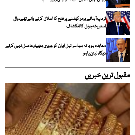
ٹرمپ آبنائے ہرمز کھلنے پر فتح کا اعلان کرنے والے تھے، وال
اسٹریٹ جرنل کا انکشاف
معاہدہ ہو یا نہ ہو، اسرائیل ایران کو جوہری ہتھیارحاصل نہیں کرنے
دیگا، نیتن یاہو
مقبول ترین خبریں