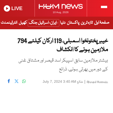
LIVE
10 Aug, 2026
صفحۂ اول
تازہ ترین
پاکستان
دنیا
ایران-اسرائیل جنگ
کھیل
انٹرٹینمنٹ
خیبر پختونخوا اسمبلی، 119 ارکان کیلئے 794
ملازمین ہونے کا انکشاف
بیشتر ملازمین سابق اسپیکر اسد قیصر اور مشتاق غنی
کے دور میں بھرتی ہوئے، ذرائع
|
شائع
July 7, 2024 3:40 AM
Ahmed Hussain