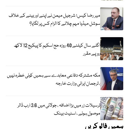
میر رضا کیس؛ شرجیل میمن نے اپنے اور بیٹے کے خلاف
سوشل میڈیا مہم چلانے کا الزام کس پر لگایا؟
اگلے سال کیلئے 40 روزہ حج اسکیم کا پیکیج 12 لاکھ
روپے مقرر
مکہ مشترکہ دفاعی معاہدے سے ہمیں کوئی خطرہ نہیں
، ترجمان ایرانی وزارت خارجہ
ترسیلات زر میں بڑا اضافہ ، جولائی میں 3.6 ارب ڈالر
موصول ہوئے ، اسٹیٹ بینک
ہمیں فالو کریں