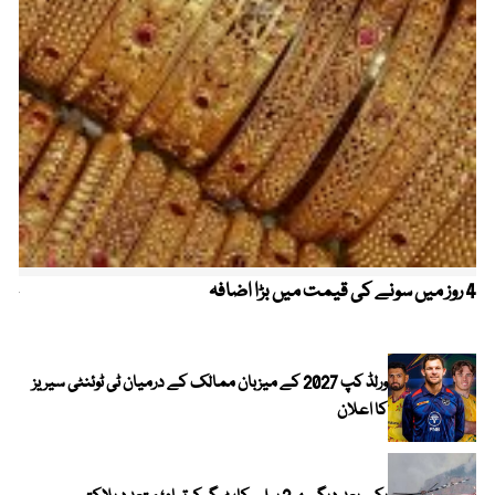
4 روز میں سونے کی قیمت میں بڑا اضافہ
خیب
الا
ورلڈ کپ 2027 کے میزبان ممالک کے درمیان ٹی ٹوئنٹی سیریز
کا اعلان