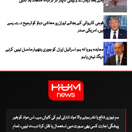
یکے بعد دیگرے 2 ہیلی کاپٹر گر کر تباہ؛ متعدد ہلاکتیں
فوجی کارروائی کے بجائے تہران پر معاشی دباؤ کو ترجیح دے رہے
ہیں، امریکی صدر
معاہدہ ہو یا نہ ہو، اسرائیل ایران کو جوہری ہتھیارحاصل نہیں کرنے
دیگا، نیتن یاہو
ہم نیوز پر شائع یا نشر ہونے والا مواد ادارتی ٹیم کی کاوش ہے۔ اس مواد کو بغیر
پیشگی اجازت کسی بھی صورت میں استعمال یا نقل کرنا درست نہیں۔ تمام