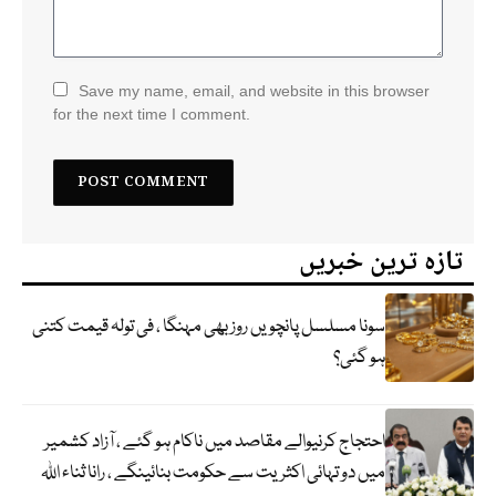
Save my name, email, and website in this browser
for the next time I comment.
تازہ ترین خبریں
سونا مسلسل پانچویں روز بھی مہنگا ، فی تولہ قیمت کتنی
ہو گئی؟
احتجاج کرنیوالے مقاصد میں ناکام ہو گئے ، آزاد کشمیر
میں دو تہائی اکثریت سے حکومت بنائینگے ، رانا ثناء اللہ