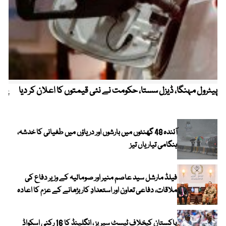
پیٹرول مہنگا، ڈیزل سستا، حکومت نے نئی قیمتوں کا اعلان کر دیا
پنج
آئندہ 48 گھنٹوں میں بارشوں اور دریاؤں میں طغیانی کا خدشہ،
ہنگامی تیاریاں تیز
فیلڈ مارشل سید عاصم منیر اور صومالیہ کے وزیر دفاع کی
ملاقات، دفاعی تعاون اور استعدادِ کار بڑھانے کے عزم کا اعادہ
پاکستان کیخلاف ٹیسٹ سیریز ، انگلینڈ کا 16 رکنی اسکواڈ