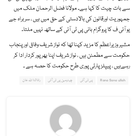
سے بات چیت کا کہا ہے۔ مولانا فضل الرحمان ملک میں
جمہوریت اورقانون کی بالادستی کے حق میں ہیں ، سربراہ جے
یو آئی ف کا پروگرام بانی پی ٹی آئی کے ساتھ نہیں ملتا۔
مشیر وزیراعظم کا مزید کہنا تھا کہ نواز شریف وفاق اور پنجاب
حکومت سے مطمئن ہیں ، نواز شریف اپنا بھر پور کردار ادا کر
رہےہیں ، پیپلز پارٹی پوری طرح حکومت کا حصہ ہے ۔
Rana Sana ullah
پی ٹی آئی
چیئرمین پی ٹی آئی
رانا ثنا اللہ خان