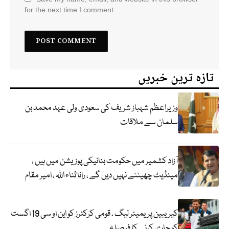
for the next time I comment.
تازہ ترین خبریں
وزیراعظم شہباز شریف کی سعودی ولی عہد محمد بن
سلمان سے ملاقات
آزاد کشمیر میں حکومت بنانیکی پوزیشن میں ہیں ،
مینڈیٹ چھیننے نہیں دیں گے ، رانا ثناء اللہ ، امیر مقام
کیریبین پریمیئر لیگ ، قومی کرکٹرز کو این او سی 19 اگست
کو جاری کرنے کا فیصلہ