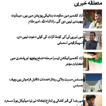
متعلقہ خبریں
آزاد کشمیر میں حکومت بنانیکی پوزیشن میں ہیں ، مینڈیٹ
چھیننے نہیں دیں گے ، رانا ثناء اللہ ، امیر مقام
میں نے پی ٹی آئی کومذاکرات کی کوئی دعوت نہیں دی،
اسپیکرقومی اسمبلی
آزاد کشمیرالیکشن تیسرا مرحلہ؛ضلع پونچھ اور پلندری میں
انتخابات مؤخر
جسٹس مسرت ہلالی ریٹائر؛خدمات ناقابل فراموش ہیں،چیف
جسٹس
میر رضا کی قبر کشائی پر تنازع،اہلخانہ نے نیا میڈیکل بورڈ مسترد