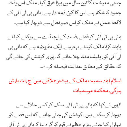
چلتی معیشت کا تین سال میں بیڑا غرق کیا ، ملک اس وقت
جمود کا شکار ہے اس کا کون ذمہ دار ہے ، بانی پی ٹی آئی کے
لائحہ عمل نے ملک کو اس صورتحال سے دو چار کیا ہے۔
بانی پی ٹی آئی کو فتنے ،فساد کے ایجنڈے سے روکنے کیلئے
پابند کرناملک کیلئے بہتر ہے، ایک مفروضہ ہے کہ بانی پی
ٹی آئی کو ریلیف ملتا چلا جائے گا، پوری کوشش کی جائے گی
کہ حقائق کے مطابق عدالت فیصلہ کرے۔
اسلام آباد سمیت ملک کے بیشتر علاقوں میں آج رات بارش
ہوگی، محکمہ موسمیات
انہوں نےکہا کہ بانی پی ٹی آئی ملک کو کسی حادثے سے
دوچار کر سکتے ہیں ، کوشش کی جانی چاہیے کہ اس فتنے کو
نیوٹرل کیا جائے ، وزیراعظم نے قوم کو گواہ بنا کر بانی پی ٹی آئی