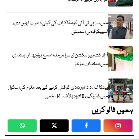
میں نے پی ٹی آئی کومذاکرات کی کوئی دعوت نہیں دی،
اسپیکرقومی اسمبلی
آزاد کشمیرالیکشن تیسرا مرحلہ؛ضلع پونچھ اور پلندری
میں انتخابات مؤخر
بینکاک ، دادا اور دادی کو قتل کرنے کے بعد ملزم کی اسکول
میں فائرنگ ، 8 افراد ہلاک ، 14 زخمی
ہمیں فالو کریں
WhatsApp
Twitter
Facebook
Faceboo