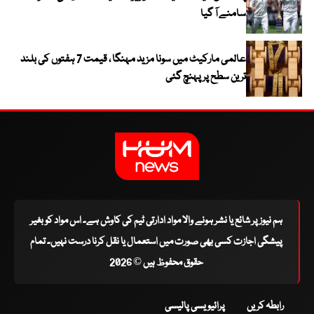
سامنے آ گیا
عالمی مارکیٹ میں سونا مزید مہنگا ، قیمت 7 ہفتوں کی بلند
ترین سطح پر پہنچ گئی
ہم نیوز پر شائع یا نشر ہونے والا مواد ادارتی ٹیم کی کاوش ہے۔ اس مواد کو بغیر
پیشگی اجازت کسی بھی صورت میں استعمال یا نقل کرنا درست نہیں۔ تمام
حقوق محفوظ ہیں © 2026
رابطہ کریں
پرائیویسی پالیسی