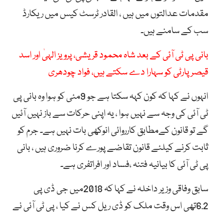
مقدمات عدالتوں میں ہیں ، القادر ٹرسٹ کیس میں ریکارڈ
سب کے سامنے ہیں۔
بانی پی ٹی آئی کے بعد شاہ محمود قریشی، پرویز الہیٰ اور اسد
قیصر پارٹی کو سہارا دے سکتے ہیں، فواد چودھری
انہوں نے کہا کہ کون کہہ سکتا ہے جو 9مئی کو ہوا وہ بانی پی
ٹی آئی کی وجہ سے نہیں ہوا ، یہ اپنی حرکات سے باز نہیں آئیں
گے تو قانون کےمطابق کارروائی انوکھی بات نہیں ہے۔ جرم کو
ثابت کرنے کیلئے قانون تقاضے پورے کرنا ضروری ہیں ، بانی
پی ٹی آئی کا بیانیہ فتنہ ،فساد اور افراتفری ہے۔
سابق وفاقی وزیر داخلہ نے کہا کہ 2018میں جی ڈی پی
6.2تھی اس وقت ملک کو ڈی ریل کس نے کیا ، پی ٹی آئی نے