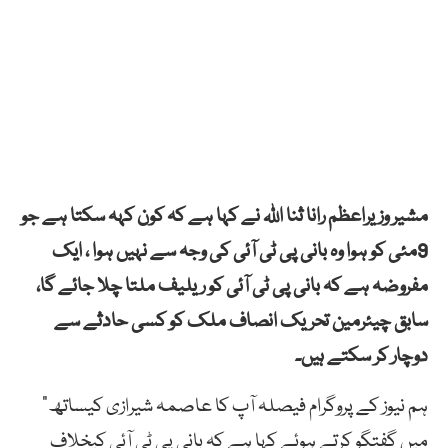
مشیر وزیراعظم رانا ثنا اللہ نے کہا ہے کہ کون کہہ سکتا ہے جو
9مئی کو ہوا وہ بانی پی ٹی آئی کی وجہ سے نہیں ہوا ، ایک
مفروضہ ہے کہ بانی پی ٹی آئی کو ریلیف ملتا چلا جائے گا،
سابق چیئرمین تحریک انصاف ملک کو کسی حادثے سے
دوچار کر سکتے ہیں۔
ہم نیوز کے پروگرام فیصلہ آپ کا عاصمہ شیرازی کیساتھ”
میں گفتگو کرتے ہوئے کہا ہے کہ بانی پی ٹی آئی کیخلاف