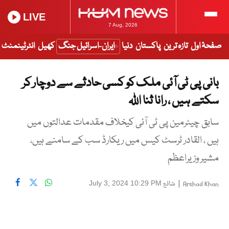
LIVE
7 Aug, 2026
صفحۂ اول
تازہ ترین
پاکستان
دنیا
ایران-اسرائیل جنگ
کھیل
انٹرٹینمنٹ
بانی پی ٹی آئی ملک کو کسی حادثے سے دوچار کر
سکتے ہیں ، رانا ثنا اللہ
سابق چیئرمین پی ٹی آئی کیخلاف مقدمات عدالتوں میں
ہیں ، القادر ٹرسٹ کیس میں ریکارڈ سب کے سامنے ہیں،
مشیر وزیراعظم
|
شائع
July 3, 2024 10:29 PM
Arshad Khan