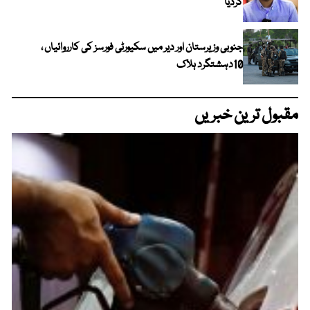
کردیا
جنوبی وزیرستان اور دیر میں سکیورٹی فورسز کی کارروائیاں ،
10دہشتگرد ہلاک
مقبول ترین خبریں