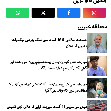
ہمیں فالو کریں
WhatsApp
Twitter
Facebook
Faceboo
متعلقہ خبریں
جماعت اسلامی کا 16 اگست سے ملک بھر میں بیک وقت
دھرنوں کا اعلان
میر رضا علی کیس: دوسری پوسٹ مارٹم رپورٹ میں تشدد اور
گولی لگنے کے اہم شواہد سامنے آگئے
میر رضا علی کیس، جبران ناصر کا تفتیشی ٹیم تبدیل کرنے کا
مطالبہ، والدین کا موقف بھی آ گیا
میٹرو بس سروس 11 اگست سے بند کرنے کا اعلان، نجی کمپنی