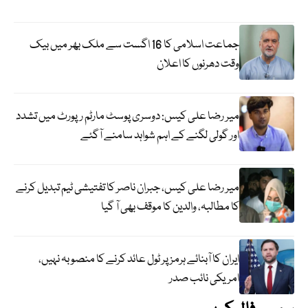
جماعت اسلامی کا 16 اگست سے ملک بھر میں بیک
وقت دھرنوں کا اعلان
میر رضا علی کیس: دوسری پوسٹ مارٹم رپورٹ میں تشدد
اور گولی لگنے کے اہم شواہد سامنے آگئے
میر رضا علی کیس، جبران ناصر کا تفتیشی ٹیم تبدیل کرنے
کا مطالبہ، والدین کا موقف بھی آ گیا
ایران کا آبنائے ہرمز پر ٹول عائد کرنے کا منصوبہ نہیں،
امریکی نائب صدر