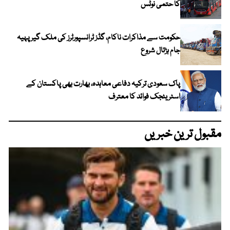
کا حتمی نوٹس
حکومت سے مذاکرات ناکام، گڈز ٹرانسپورٹرز کی ملک گیر پہیہ
جام ہڑتال شروع
پاک سعودی ترکیہ دفاعی معاہدہ، بھارت بھی پاکستان کے
اسٹریٹجک فوائد کا معترف
مقبول ترین خبریں