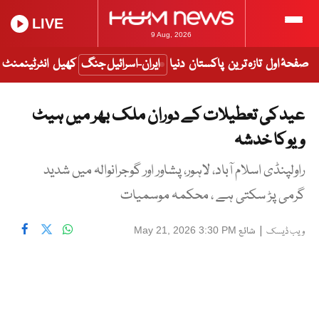
LIVE
9 Aug, 2026
صفحۂ اول
تازہ ترین
پاکستان
دنیا
ایران-اسرائیل جنگ
کھیل
انٹرٹینمنٹ
عید کی تعطیلات کے دوران ملک بھر میں ہیٹ
ویو کا خدشہ
راولپنڈی اسلام آباد، لاہور، پشاور اور گوجرانوالہ میں شدید
گرمی پڑ سکتی ہے ، محکمہ موسمیات
|
شائع
May 21, 2026 3:30 PM
ویب ڈیسک