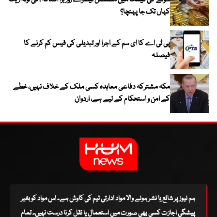
کہاں تک جا پہنچا؟
پی ٹی اے کا ای سم کے اجرا اور تبدیلی کی فیس کم کرنے کا
فیصلہ
مکہ مشترکہ دفاعی معاہدہ کسی ملک کے خلاف نہیں، خطے
کے امن و استحکام کے لیے ہے، اردوان
ہم نیوز پر شائع یا نشر ہونے والا مواد ادارتی ٹیم کی کاوش ہے۔ اس مواد کو بغیر
پیشگی اجازت کسی بھی صورت میں استعمال یا نقل کرنا درست نہیں۔ تمام