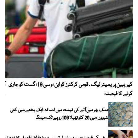
کیریبین پریمیئر لیگ ، قومی کرکٹرز کو این او سی 19 اگست کو جاری
آز
کرنے کا فیصلہ
چھی
ملک بھر میں آٹے کی قیمت میں اضافہ، ایک ہفتے میں کئی
شہروں میں 20 کلو تھیلا 100 روپے تک مہنگا
سونے کی قیمت میں مسلسل تیسرے روز بڑا اضافہ ، فی تولہ ریٹ