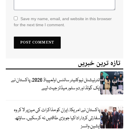
Save my name, email, and website in this browser
for the next time I comment.
تازہ ترین خبریں
انٹرنیشنل نیوکلیئر سائنس اولمپیاڈ 2026، پاکستان نے
ایک گولڈ اور دو سلور میڈلز جیت لیے
پاکستان نے امریکا، ایران کو مذاکرات کی میز پر لا کر وہ
سفارتی کردار اداکیا جو بڑی طاقتیں نہ کرسکیں، ساؤتھ
ایشین وائسز