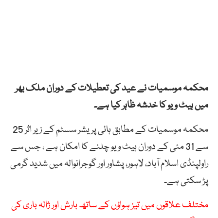
محکمہ موسمیات نے عید کی تعطیلات کے دوران ملک بھر
میں ہیٹ ویو کا خدشہ ظاہر کیا ہے۔
محکمہ موسمیات کے مطابق ہائی پریشر سسٹم کے زیر اثر 25
سے 31 مئی کے دوران ہیٹ ویو چلنے کا امکان ہے ، جس سے
راولپنڈی اسلام آباد، لاہور، پشاور اور گوجرانوالہ میں شدید گرمی
پڑ سکتی ہے۔
مختلف علاقوں میں تیز ہواؤں کے ساتھ بارش اور ژالہ باری کی