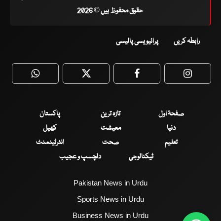
حقوق محفوظ ہیں © 2026
رابطہ کریں
پرائیویسی پالیسی
WhatsApp
Twitter
Facebook
Faceboo
صفحۂ اول
تازہ ترین
پاکستان
دنیا
معیشت
کھیل
تعلیم
صحت
انٹرٹینمنٹ
ٹیکنالوجی
دلچسپ و عجیب
Pakistan News in Urdu
Sports News in Urdu
Business News in Urdu