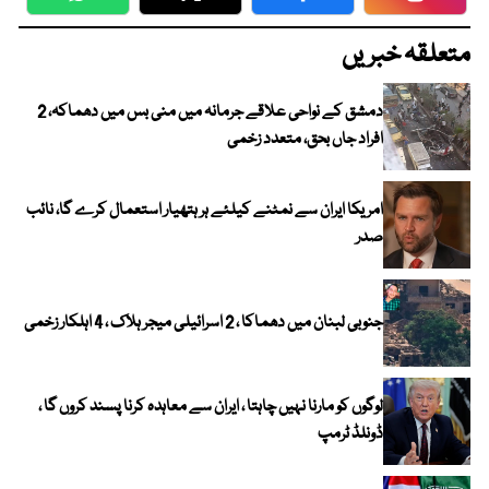
WhatsApp
Twitter
Facebook
Faceboo
متعلقہ خبریں
دمشق کے نواحی علاقے جرمانہ میں منی بس میں دھماکہ، 2
افراد جاں بحق، متعدد زخمی
امریکا ایران سے نمٹنے کیلئے ہر ہتھیار استعمال کرے گا، نائب
صدر
جنوبی لبنان میں دھماکا ، 2 اسرائیلی میجر ہلاک ، 4 اہلکار زخمی
لوگوں کو مارنا نہیں چاہتا ، ایران سے معاہدہ کرنا پسند کروں گا ،
ڈونلڈ ٹرمپ