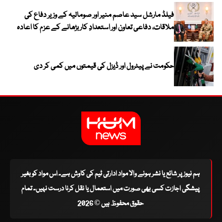
فیلڈ مارشل سید عاصم منیر اور صومالیہ کے وزیر دفاع کی
ملاقات، دفاعی تعاون اور استعدادِ کار بڑھانے کے عزم کا اعادہ
حکومت نے پیٹرول اور ڈیزل کی قیمتوں میں کمی کر دی
ہم نیوز پر شائع یا نشر ہونے والا مواد ادارتی ٹیم کی کاوش ہے۔ اس مواد کو بغیر
پیشگی اجازت کسی بھی صورت میں استعمال یا نقل کرنا درست نہیں۔ تمام
حقوق محفوظ ہیں © 2026