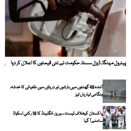
پیٹرول مہنگا، ڈیزل سستا، حکومت نے نئی قیمتوں کا اعلان کر دیا
پنج
آئندہ 48 گھنٹوں میں بارشوں اور دریاؤں میں طغیانی کا خدشہ،
ہنگامی تیاریاں تیز
پاکستان کیخلاف ٹیسٹ سیریز ، انگلینڈ کا 16 رکنی اسکواڈ
سامنے آ گیا