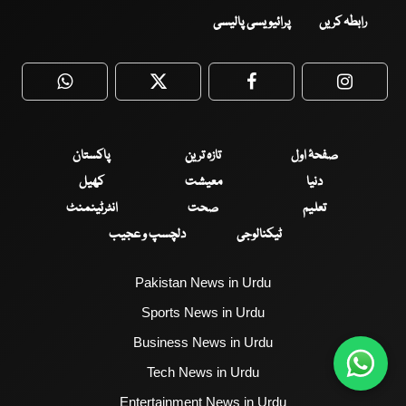
رابطہ کریں
پرائیویسی پالیسی
WhatsApp
Twitter
Facebook
Faceboo
صفحۂ اول
تازہ ترین
پاکستان
دنیا
معیشت
کھیل
تعلیم
صحت
انٹرٹینمنٹ
ٹیکنالوجی
دلچسپ و عجیب
Pakistan News in Urdu
Sports News in Urdu
Business News in Urdu
Tech News in Urdu
Entertainment News in Urdu