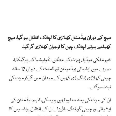
میچ کے دوران بیڈمنٹن کھلاڑی کا اچانک انتقال ہو گیا، میچ
کھیلتے ہوئے اچانک چین کا نوجوان کھلاڑی گر گیا۔
غیر ملکی میڈیا رپورٹ کے مطابق انڈونیشیا کے یوگیکارتا
صوبے میں ایشیائی بیڈمینٹن ٹورنامنٹ کے دوران 17 سالہ
چینی کھلاڑی ژانگ ژی کھیل کے میدان میں گر کر موت کی
نیند سوگئے۔
ان کی موت کی وجہ معلوم نہیں ہو سکی، تاہم بیڈمنٹن کی
ایشیائی اور چینی گورننگ باڈیز نے ان کے انتقال پرافسوس کا