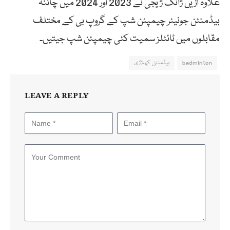
علاوہ ازیں ژانگ ژیجی نے 2023 اور 2024 میں چائنہ
بیڈمنٹن جونیئر چیمپئن شپ کے گروپ بی کے مختلف
مقابلوں میں ٹائٹلز سمیت کئی چیمپئن شپ جیتیں۔
bedminton
بیڈمنٹن کھلاڑی
LEAVE A REPLY