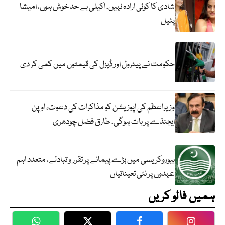
شادی کا کوئی ارادہ نہیں، اکیلی بے حد خوش ہوں، امیشا
پٹیل
حکومت نے پیٹرول اور ڈیزل کی قیمتوں میں کمی کر دی
وزیراعظم کی اپوزیشن کو مذاکرات کی دعوت، اوپن
ایجنڈے پر بات ہوگی، طارق فضل چودھری
بیوروکریسی میں بڑے پیمانے پر تقرر و تبادلے، متعدد اہم
عہدوں پر نئی تعیناتیاں
ہمیں فالو کریں