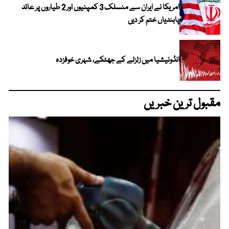
امریکا نے ایران سے منسلک 3 کمپنیوں اور 2 طیاروں پر عائد
پابندیاں ختم کر دیں
انڈونیشیا میں زلزلے کے جھٹکے، شہری خوفزدہ
مقبول ترین خبریں