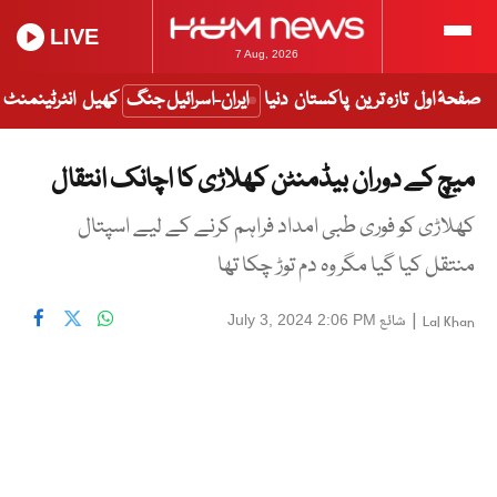
LIVE
7 Aug, 2026
صفحۂ اول
تازہ ترین
پاکستان
دنیا
ایران-اسرائیل جنگ
کھیل
انٹرٹینمنٹ
میچ کے دوران بیڈمنٹن کھلاڑی کا اچانک انتقال
کھلاڑی کو فوری طبی امداد فراہم کرنے کے لیے اسپتال
منتقل کیا گیا مگر وہ دم توڑ چکا تھا
|
شائع
July 3, 2024 2:06 PM
Lal Khan