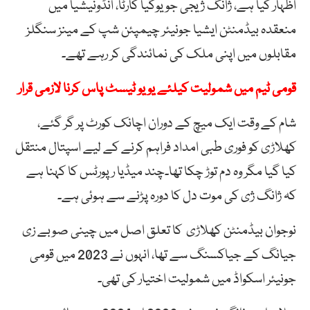
اظہار کیا ہے، ژانگ ژیجی جو یوگیا کارٹا، انڈونیشیا میں
منعقدہ بیڈمنٹن ایشیا جونیئر چیمپئن شپ کے مینز سنگلز
مقابلوں میں اپنی ملک کی نمائندگی کر رہے تھے۔
قومی ٹیم میں شمولیت کیلئے یو یو ٹیسٹ پاس کرنا لازمی قرار
شام کے وقت ایک میچ کے دوران اچانک کورٹ پر گر گئے،
کھلاڑی کو فوری طبی امداد فراہم کرنے کے لیے اسپتال منتقل
کیا گیا مگر وہ دم توڑ چکا تھا۔چند میڈیا رپورٹس کا کہنا ہے
کہ ژانگ ژی کی موت دل کا دورہ پڑنے سے ہوئی ہے۔
نوجوان بیڈمنٹن کھلاڑی کا تعلق اصل میں چینی صوبے زی
جیانگ کے جیاکسنگ سے تھا، انہوں نے 2023 میں قومی
جونیئر اسکواڈ میں شمولیت اختیار کی تھی۔