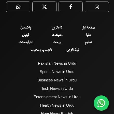
WhatsApp
Twitter
Facebook
Faceboo
صفحۂ اول
تازہ ترین
پاکستان
دنیا
معیشت
کھیل
تعلیم
صحت
انٹرٹینمنٹ
ٹیکنالوجی
دلچسپ و عجیب
Pakistan News in Urdu
Sports News in Urdu
Business News in Urdu
Tech News in Urdu
Entertainment News in Urdu
Health News in Urdu
Hum News English