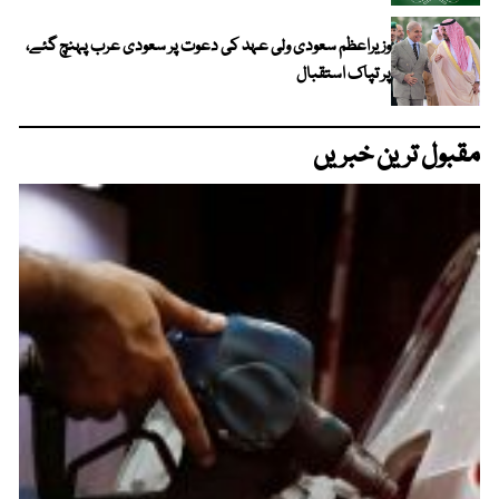
وزیراعظم سعودی ولی عہد کی دعوت پر سعودی عرب پہنچ گئے،
پر تپاک استقبال
مقبول ترین خبریں