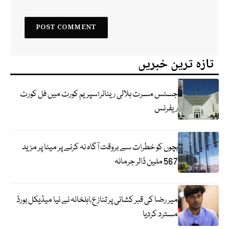
تازہ ترین خبریں
جسٹس مسرت ہلالی ریٹائر؛سپریم کورٹ میں فل کورٹ
ریفرنس
بچوں کو خطرات سے بروقت آگاہ نہ کرنے پر میٹا پر مزید
567 ملین ڈالر جرمانہ
میر رضا کی قبر کشائی پر تنازع،اہلخانہ نے نیا میڈیکل بورڈ
مسترد کردیا