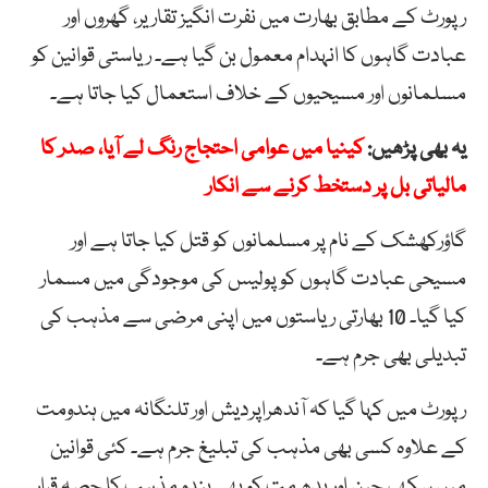
رپورٹ کے مطابق بھارت میں نفرت انگیز تقاریر، گھروں اور
عبادت گاہوں کا انہدام معمول بن گیا ہے۔ ریاستی قوانین کو
مسلمانوں اور مسیحیوں کے خلاف استعمال کیا جاتا ہے۔
یہ بھی پڑھیں:
کینیا میں عوامی احتجاج رنگ لے آیا، صدر کا
مالیاتی بل پر دستخط کرنے سے انکار
گاؤرکھشک کے نام پر مسلمانوں کو قتل کیا جاتا ہے اور
مسیحی عبادت گاہوں کو پولیس کی موجودگی میں مسمار
کیا گیا۔ 10 بھارتی ریاستوں میں اپنی مرضی سے مذہب کی
تبدیلی بھی جرم ہے۔
رپورٹ میں کہا گیا کہ آندھراپردیش اور تلنگانہ میں ہندومت
کے علاوہ کسی بھی مذہب کی تبلیغ جرم ہے۔ کئی قوانین
میں سکھ، جین اور بدھ مت کو بھی ہندو مذہب کا حصہ قرار