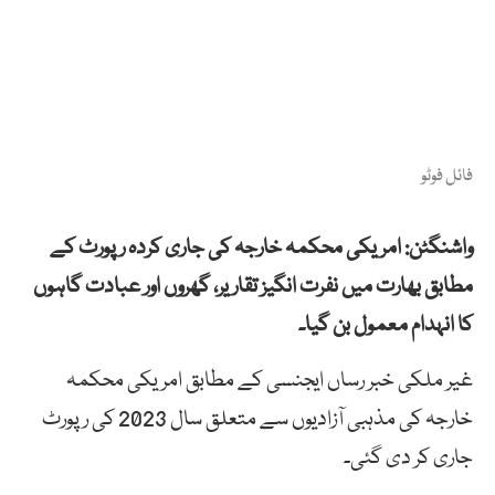
فائل فوٹو
واشنگٹن: امریکی محکمہ خارجہ کی جاری کردہ رپورٹ کے
مطابق بھارت میں نفرت انگیز تقاریر، گھروں اور عبادت گاہوں
کا انہدام معمول بن گیا۔
غیر ملکی خبر رساں ایجنسی کے مطابق امریکی محکمہ
خارجہ کی مذہبی آزادیوں سے متعلق سال 2023 کی رپورٹ
جاری کر دی گئی۔