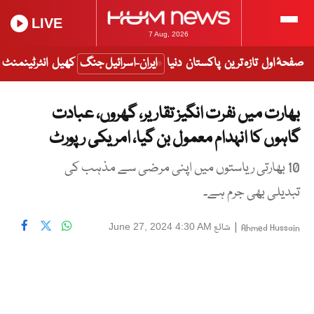
LIVE
7 Aug, 2026
صفحۂ اول
تازہ ترین
پاکستان
دنیا
ایران-اسرائیل جنگ
کھیل
انٹرٹینمنٹ
بھارت میں نفرت انگیز تقاریر، گھروں، عبادت
گاہوں کا انہدام معمول بن گیا، امریکی رپورٹ
10 بھارتی ریاستوں میں اپنی مرضی سے مذہب کی
تبدیلی بھی جرم ہے۔
|
شائع
June 27, 2024 4:30 AM
Ahmed Hussain