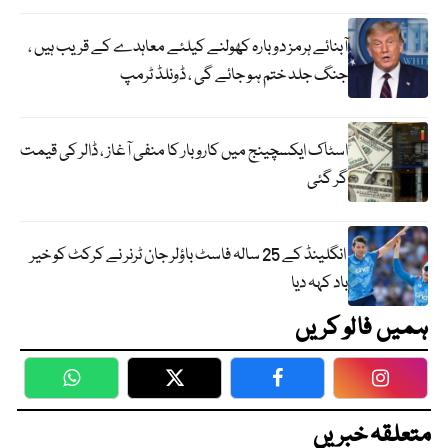
آبنائے ہرمز دوبارہ کھولنے کیلئے معاہدے کے قریب ہیں ،
جنگ جلد ختم ہو جائے گی ، ڈونلڈ ٹرمپ
اسٹاک ایکسچینج میں کاروبار کا منفی آغاز ، ڈالر کی قیمت
گر گئی
انگلینڈ کے 25 سالہ فاسٹ باؤلر جان ٹرنر نے کرکٹ کو خیر
باد کہہ دیا
ہمیں فالو کریں
WhatsApp
Twitter
Facebook
Faceboo
متعلقہ خبریں