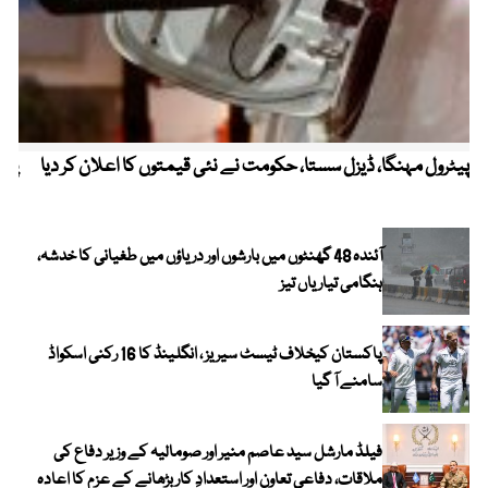
پیٹرول مہنگا، ڈیزل سستا، حکومت نے نئی قیمتوں کا اعلان کر دیا
پنج
آئندہ 48 گھنٹوں میں بارشوں اور دریاؤں میں طغیانی کا خدشہ،
ہنگامی تیاریاں تیز
پاکستان کیخلاف ٹیسٹ سیریز ، انگلینڈ کا 16 رکنی اسکواڈ
سامنے آ گیا
فیلڈ مارشل سید عاصم منیر اور صومالیہ کے وزیر دفاع کی
ملاقات، دفاعی تعاون اور استعدادِ کار بڑھانے کے عزم کا اعادہ