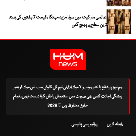
عالمی مارکیٹ میں سونا مزید مہنگا ، قیمت 7 ہفتوں کی بلند
ترین سطح پر پہنچ گئی
ہم نیوز پر شائع یا نشر ہونے والا مواد ادارتی ٹیم کی کاوش ہے۔ اس مواد کو بغیر
پیشگی اجازت کسی بھی صورت میں استعمال یا نقل کرنا درست نہیں۔ تمام
حقوق محفوظ ہیں © 2026
رابطہ کریں
پرائیویسی پالیسی