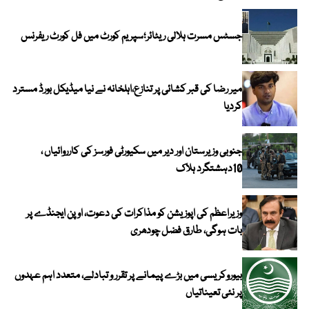
جسٹس مسرت ہلالی ریٹائر؛سپریم کورٹ میں فل کورٹ ریفرنس
میر رضا کی قبر کشائی پر تنازع،اہلخانہ نے نیا میڈیکل بورڈ مسترد
کردیا
جنوبی وزیرستان اور دیر میں سکیورٹی فورسز کی کارروائیاں ،
10دہشتگرد ہلاک
وزیراعظم کی اپوزیشن کو مذاکرات کی دعوت، اوپن ایجنڈے پر
بات ہوگی، طارق فضل چودھری
بیوروکریسی میں بڑے پیمانے پر تقرر و تبادلے، متعدد اہم عہدوں
پر نئی تعیناتیاں