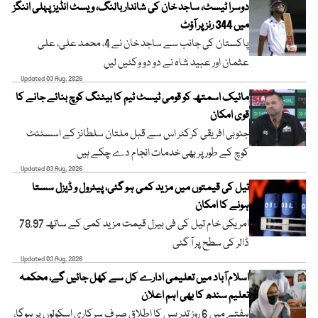
دوسرا ٹیسٹ، ساجد خان کی شاندار بالنگ، ویسٹ انڈیز پہلی اننگز
میں 344 رنز پر آؤٹ
پاکستان کی جانب سے ساجد خان نے 4، محمد علی، علی
عثمان اور عبید شاہ نے دو دو وکٹیں لیں
Updated 03 Aug, 2026
مائیک اسمتھ کو قومی ٹیسٹ ٹیم کا بیٹنگ کوچ بنائے جانے کا
قوی امکان
جنوبی افریقی کرکٹر اس سے قبل ملتان سلطانز کے اسسٹنٹ
کوچ کے طور پر بھی خدمات انجام دے چکے ہیں
Updated 03 Aug, 2026
تیل کی قیمتوں میں مزید کمی ہو گئی، پیٹرول و ڈیزل سستا
ہونے کا امکان
امریکی خام تیل کی فی بیرل قیمت مزید کمی کے ساتھ 78.97
ڈالر کی سطح پر آ گئی
Updated 03 Aug, 2026
اسلام آباد میں تعلیمی ادارے کل سے کھل جائیں گے، محکمہ
تعلیم سندھ کا بھی اہم اعلان
ہفتے میں 6 روز تدریس کا اطلاق صرف سرکاری اسکولوں پر ہوگا،