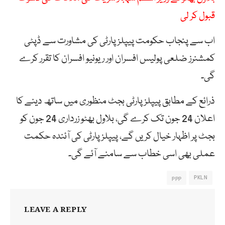
قبول کر لی
اب سے پنجاب حکومت پیپلز پارٹی کی مشاورت سے ڈپٹی
کمشنرز ضلعی پولیس افسران اور ریونیو افسران کا تقرر کرے
گی۔
ذرائع کے مطابق پیپلز پارٹی بجٹ منظوری میں ساتھ دینے کا
اعلان 24 جون تک کرے گی، بلاول بھٹو زرداری 24 جون کو
بجٹ پر اظہار خیال کریں گے، پیپلز پارٹی کی آئندہ حکمت
عملی بھی اسی خطاب سے سامنے آئے گی۔
ppp
PKLN
LEAVE A REPLY