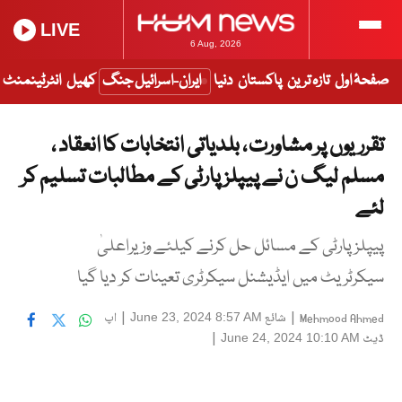
LIVE
6 Aug, 2026
صفحۂ اول
تازہ ترین
پاکستان
دنیا
ایران-اسرائیل جنگ
کھیل
انٹرٹینمنٹ
تقرریوں پر مشاورت ، بلدیاتی انتخابات کا انعقاد ،
مسلم لیگ ن نے پیپلز پارٹی کے مطالبات تسلیم کر
لئے
پیپلز پارٹی کے مسائل حل کرنے کیلئے وزیراعلیٰ
سیکرٹریٹ میں ایڈیشنل سیکرٹری تعینات کر دیا گیا
|
شائع
|
اپ
June 23, 2024 8:57 AM
Mehmood Ahmed
ڈیٹ
|
June 24, 2024 10:10 AM