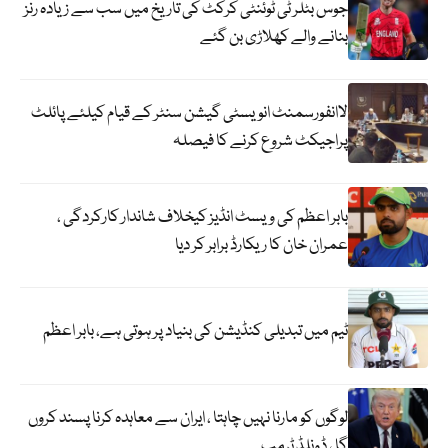
جوس بٹلر ٹی ٹوئنٹی کرکٹ کی تاریخ میں سب سے زیادہ رنز
بنانے والے کھلاڑی بن گئے
لاانفورسمنٹ انویسٹی گیشن سنٹر کے قیام کیلئے پائلٹ
پراجیکٹ شروع کرنے کا فیصلہ
بابر اعظم کی ویسٹ انڈیز کیخلاف شاندار کارکردگی ،
عمران خان کا ریکارڈ برابر کر دیا
ٹیم میں تبدیلی کنڈیشن کی بنیاد پر ہوتی ہے، بابر اعظم
لوگوں کو مارنا نہیں چاہتا ، ایران سے معاہدہ کرنا پسند کروں
گا ، ڈونلڈ ٹرمپ