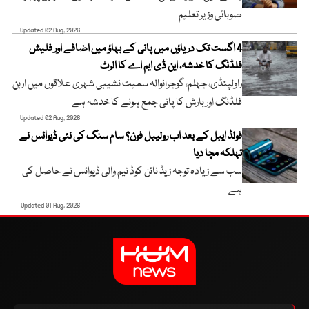
صوبائی وزیر تعلیم
Updated 02 Aug, 2026
4 اگست تک دریاؤں میں پانی کے بہاؤ میں اضافے اور فلیش
فلڈنگ کا خدشہ، این ڈی ایم اے کا الرٹ
راولپنڈی، جہلم، گوجرانوالہ سمیت نشیبی شہری علاقوں میں اربن
فلڈنگ اور بارش کا پانی جمع ہونے کا خدشہ ہے
Updated 02 Aug, 2026
فولڈ ایبل کے بعد اب رولیبل فون؟ سام سنگ کی نئی ڈیوائس نے
تہلکہ مچا دیا
سب سے زیادہ توجہ زیڈ نائن کوڈ نیم والی ڈیوائس نے حاصل کی
ہے
Updated 01 Aug, 2026