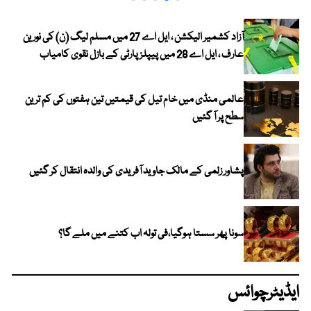
آزاد کشمیر الیکشن ، ایل اے 27 میں مسلم لیگ (ن) کی نورین
عارف ، ایل اے 28 میں پیپلز پارٹی کے بازل نقوی کامیاب
عالمی منڈی میں خام تیل کی قیمتیں تین ہفتوں کی کم ترین
سطح پر آ گئیں
پشاور زلمی کے مالک جاوید آفریدی کی والدہ انتقال کر گئیں
سونا پھر سستا ہوگیا،فی تولہ اب کتنے میں ملے گا؟
ایڈیٹرچوائس