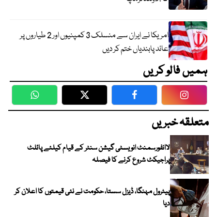
امریکا نے ایران سے منسلک 3 کمپنیوں اور 2 طیاروں پر
عائد پابندیاں ختم کر دیں
ہمیں فالو کریں
WhatsApp
Twitter
Facebook
Faceboo
متعلقہ خبریں
لاانفورسمنٹ انویسٹی گیشن سنٹر کے قیام کیلئے پائلٹ
پراجیکٹ شروع کرنے کا فیصلہ
پیٹرول مہنگا، ڈیزل سستا، حکومت نے نئی قیمتوں کا اعلان کر
دیا