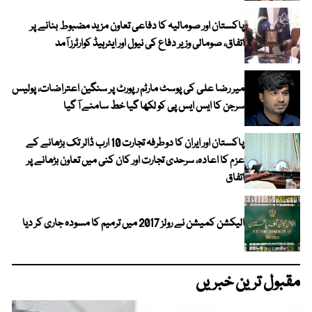
پاکستان اور صومالیہ کا دفاعی تعاون مزید مضبوط بنانے پر
اتفاق، صومالی وزیر دفاع کی نیول اور ایئرہیڈ کوارٹرز آمد
میر رضا علی کی پوسٹ مارٹم رپورٹ پر سنگین اعتراضات، پولیس
سرجن کا ایس ایس پی کو لکھا گیا خط سامنے آ گیا
پاکستان اور ایران کا دوطرفہ تجارت 10 ارب ڈالر تک بڑھانے کے
عزم کا اعادہ، سرحدی تجارت اور کان کنی میں تعاون بڑھانے پر
اتفاق
الیکشن کمیشن نے رولز 2017 میں ترمیم کا مسودہ جاری کر دیا
مقبول ترین خبریں