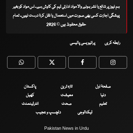
ہم نیوز پر شائع یا نشر ہونے والا مواد ادارتی ٹیم کی کاوش ہے۔ اس مواد کو بغیر
پیشگی اجازت کسی بھی صورت میں استعمال یا نقل کرنا درست نہیں۔ تمام
حقوق محفوظ ہیں © 2026
رابطہ کریں
پرائیویسی پالیسی
WhatsApp
Twitter
Facebook
Faceboo
صفحۂ اول
تازہ ترین
پاکستان
دنیا
معیشت
کھیل
تعلیم
صحت
انٹرٹینمنٹ
ٹیکنالوجی
دلچسپ و عجیب
Pakistan News in Urdu