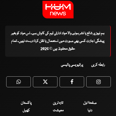
ہم نیوز پر شائع یا نشر ہونے والا مواد ادارتی ٹیم کی کاوش ہے۔ اس مواد کو بغیر
پیشگی اجازت کسی بھی صورت میں استعمال یا نقل کرنا درست نہیں۔ تمام
حقوق محفوظ ہیں © 2026
رابطہ کریں
پرائیویسی پالیسی
WhatsApp
Twitter
Facebook
Faceboo
صفحۂ اول
تازہ ترین
پاکستان
دنیا
معیشت
کھیل