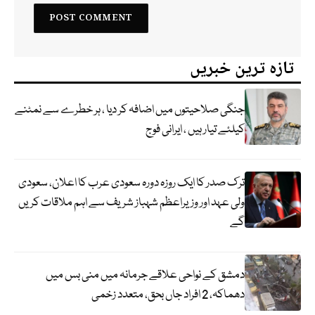
تازہ ترین خبریں
جنگی صلاحیتوں میں اضافہ کر دیا ، ہر خطرے سے نمٹنے
کیلئے تیار ہیں ، ایرانی فوج
ترک صدر کا ایک روزہ دورہ سعودی عرب کا اعلان، سعودی
ولی عہد اور وزیراعظم شہباز شریف سے اہم ملاقات کریں
گے
دمشق کے نواحی علاقے جرمانہ میں منی بس میں
دھماکہ، 2 افراد جاں بحق، متعدد زخمی