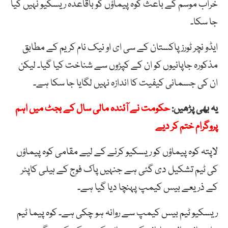
خراب موسم کے باعث کوہ پیماؤں کو باقاعدہ ریسکیو نہیں کیا
جا سکا۔
ایڈو نچر ٹورز پاکستان کے سی ای او نیک نام کریم کے مطابق
مذکورہ جاپانیوں کو ان کے کپڑوں سے شناخت کیا گیا۔ لیکن
ان کی جسمانی کیفیت کا اندازہ نہیں لگایا جا سکا ہے۔
یہ بھی پڑھیں:
حکومت نے آئندہ مالی سال کے بجٹ میں اہم
پروگرام ختم کر دیے
لاپتہ کوہ پیماؤں کو ریسکیو کرنے کے لیے مقامی کوہ پیماؤں
کی ٹیم تشکیل دی گئی ہے جنہیں پاک فوج کے ہیلی کاپٹر
کے ذریعے بیس کیمپ پہنچا دیا گیا ہے۔
ریسکیو ٹیم بیس کیمپ سے روانہ ہو چکی ہے۔ کوہ پیما ٹیم