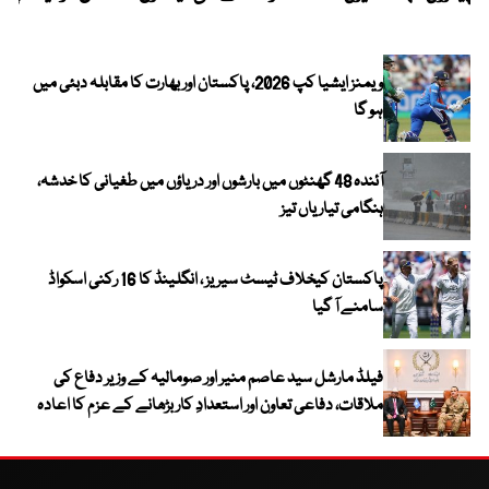
ویمنز ایشیا کپ 2026، پاکستان اور بھارت کا مقابلہ دبئی میں
ہو گا
آئندہ 48 گھنٹوں میں بارشوں اور دریاؤں میں طغیانی کا خدشہ،
ہنگامی تیاریاں تیز
پاکستان کیخلاف ٹیسٹ سیریز ، انگلینڈ کا 16 رکنی اسکواڈ
سامنے آ گیا
فیلڈ مارشل سید عاصم منیر اور صومالیہ کے وزیر دفاع کی
ملاقات، دفاعی تعاون اور استعدادِ کار بڑھانے کے عزم کا اعادہ