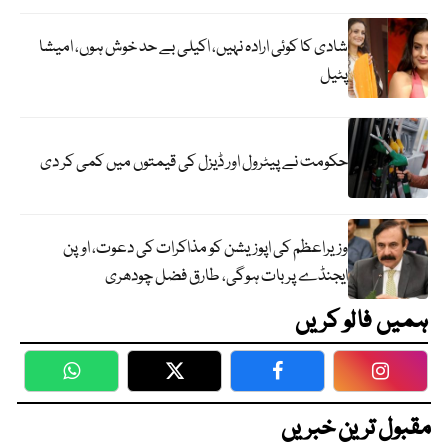
شادی کا کوئی ارادہ نہیں، اکیلی بے حد خوش ہوں، امیشا
پٹیل
حکومت نے پیٹرول اور ڈیزل کی قیمتوں میں کمی کر دی
وزیراعظم کی اپوزیشن کو مذاکرات کی دعوت، اوپن
ایجنڈے پر بات ہوگی، طارق فضل چودھری
ہمیں فالو کریں
WhatsApp
Twitter
Facebook
Faceboo
مقبول ترین خبریں