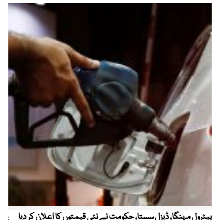
پیٹرول مہنگا، ڈیزل سستا، حکومت نے نئی قیمتوں کا اعلان کر دیا
پنج