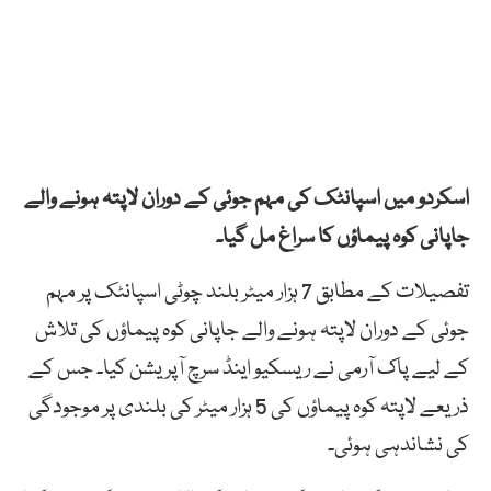
اسکردو میں اسپانٹک کی مہم جوئی کے دوران لاپتہ ہونے والے
جاپانی کوہ پیماؤں کا سراغ مل گیا۔
تفصیلات کے مطابق 7 ہزار میٹر بلند چوٹی اسپانٹک پر مہم
جوئی کے دوران لاپتہ ہونے والے جاپانی کوہ پیماؤں کی تلاش
کے لیے پاک آرمی نے ریسکیو اینڈ سرچ آپریشن کیا۔ جس کے
ذریعے لاپتہ کوہ پیماؤں کی 5 ہزار میٹر کی بلندی پر موجودگی
کی نشاندہی ہوئی۔