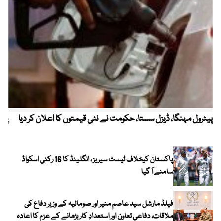
پیٹرول مہنگا، ڈیزل سستا، حکومت نے نئی قیمتوں کا اعلان کر دیا
پنج
پاکستان کیخلاف ٹیسٹ سیریز ، انگلینڈ کا 16 رکنی اسکواڈ
سامنے آ گیا
فیلڈ مارشل سید عاصم منیر اور صومالیہ کے وزیر دفاع کی
ملاقات، دفاعی تعاون اور استعدادِ کار بڑھانے کے عزم کا اعادہ