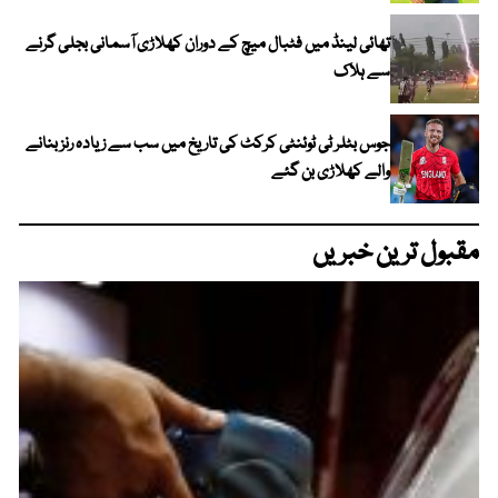
تھائی لینڈ میں فٹبال میچ کے دوران کھلاڑی آسمانی بجلی گرنے
سے ہلاک
جوس بٹلر ٹی ٹوئنٹی کرکٹ کی تاریخ میں سب سے زیادہ رنز بنانے
والے کھلاڑی بن گئے
مقبول ترین خبریں