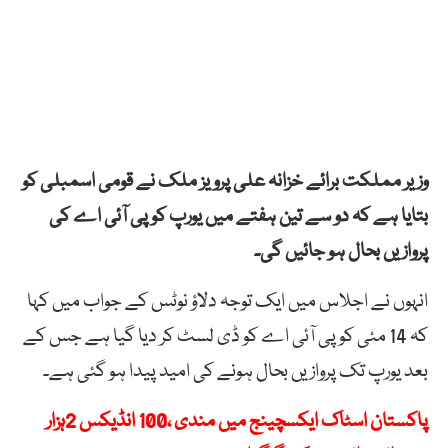
وزیر مملکت برائے خزانہ علی پرویز ملک نے قومی اسمبلی کو
بتایا ہے کہ دو سے تین ہفتے میں یورپ کو پی آئی اے کی
پروازیں بحال ہو جائیں گی۔
انہوں نے اجلاس میں ایک توجہ دلاؤ نوٹس کے جواب میں کہا
کہ 14 مئی کو پی آئی اے کو ڈی لسٹ کر دیا گیا ہے جس کے
بعد یورپ تک پروازیں بحال ہونے کی امید پیدا ہو گئی ہے۔
پاکستان اسٹاک ایکسچینج میں مندی ،100 انڈیکس 2ہزار