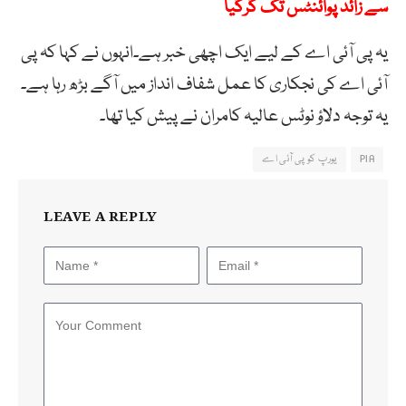
سے زائد پوائنٹس تک گرگیا
یہ پی آئی اے کے لیے ایک اچھی خبر ہے۔انہوں نے کہا کہ پی
آئی اے کی نجکاری کا عمل شفاف انداز میں آگے بڑھ رہا ہے۔
یہ توجہ دلاؤ نوٹس عالیہ کامران نے پیش کیا تھا۔
PIA
یورپ کو پی آئی اے
LEAVE A REPLY