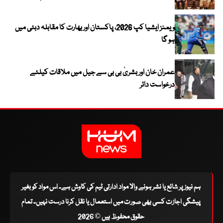
ویمنز ایشیا کپ 2026، پاکستان اور بھارت کا مقابلہ دبئی میں
ہو گا
عمران خان اور بشریٰ بی بی سے جیل میں ملاقات کیلئے
درخواست دائر
ہم نیوز پر شائع یا نشر ہونے والا مواد ادارتی ٹیم کی کاوش ہے۔ اس مواد کو بغیر
پیشگی اجازت کسی بھی صورت میں استعمال یا نقل کرنا درست نہیں۔ تمام
حقوق محفوظ ہیں © 2026