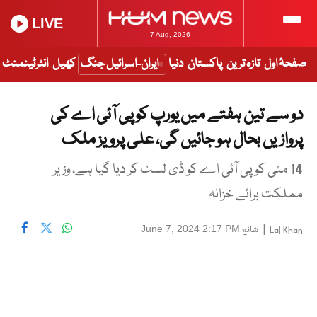
LIVE
7 Aug, 2026
صفحۂ اول
تازہ ترین
پاکستان
دنیا
ایران-اسرائیل جنگ
کھیل
انٹرٹینمنٹ
دو سے تین ہفتے میں یورپ کو پی آئی اے کی
پروازیں بحال ہو جائیں گی، علی پرویز ملک
14 مئی کو پی آئی اے کو ڈی لسٹ کر دیا گیا ہے، وزیر
مملکت برائے خزانہ
|
شائع
June 7, 2024 2:17 PM
Lal Khan