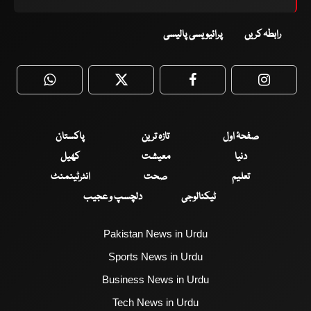
رابطہ کریں
پرائیویسی پالیسی
WhatsApp
Twitter
Facebook
Faceboo
صفحۂ اول
تازہ ترین
پاکستان
دنیا
معیشت
کھیل
تعلیم
صحت
انٹرٹینمنٹ
ٹیکنالوجی
دلچسپ و عجیب
Pakistan News in Urdu
Sports News in Urdu
Business News in Urdu
Tech News in Urdu