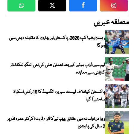
WhatsApp
Twitter
Facebook
Faceboo
متعلقہ خبریں
ویمنز ایشیا کپ 2026، پاکستان اور بھارت کا مقابلہ دبئی میں
ہو گا
ٹیم سے ڈراپ ہونے کے بعد نعمان علی کی نئی اننگز، لنکاشائر
کاؤنٹی سے معاہدہ
پاکستان کیخلاف ٹیسٹ سیریز ، انگلینڈ کا 16 رکنی اسکواڈ
سامنے آ گیا
ویزا درخواست میں حقائق چھپانےکا الزام ثابت؛ کرکٹر حمزہ نذر پر
2 سال کی پابندی