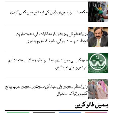
حکومت نے پیٹرول اور ڈیزل کی قیمتوں میں کمی کر دی
وزیراعظم کی اپوزیشن کو مذاکرات کی دعوت، اوپن
ایجنڈے پر بات ہوگی، طارق فضل چودھری
بیوروکریسی میں بڑے پیمانے پر تقرر و تبادلے، متعدد اہم
عہدوں پر نئی تعیناتیاں
وزیراعظم سعودی ولی عہد کی دعوت پر سعودی عرب پہنچ
گئے، پر تپاک استقبال
ہمیں فالو کریں