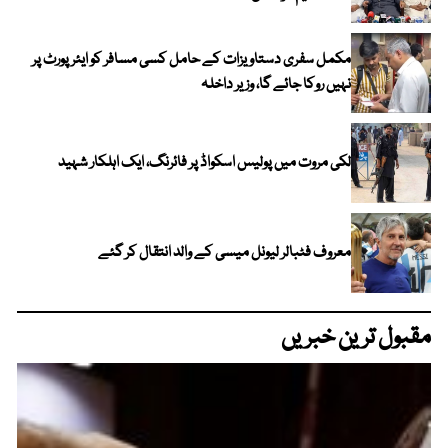
مکمل سفری دستاویزات کے حامل کسی مسافر کو ایئرپورٹ پر
نہیں روکا جائے گا، وزیر داخلہ
لکی مروت میں پولیس اسکواڈ پر فائرنگ، ایک اہلکار شہید
معروف فٹبالر لیونل میسی کے والد انتقال کر گئے
مقبول ترین خبریں