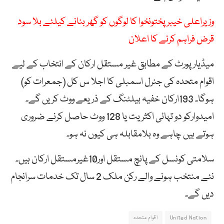
وزیراعلی خیبر پختونخوا کا لوگوں کو گھر بنانے کیلئے بلا سود
قرض فراہم کرنے کا اعلان
میڈیارپورٹ کے مطابق غیر مستقل ارکان کے انتخاب کے لیے
اقوام متحدہ کی جنرل اسمبلی کا اجلا س کل (جمعرات کو)
ہوگا۔ 193ارکان خفیہ بیلٹنگ کے ذریعے ووٹ کریں گے۔
امیدوارکو دو تہائی اکثریت یا 128 ووٹ حاصل کرنے ضروری
ہوتے ہیں چاہے وہ بلامقابلہ ہی کیوں نہ ہو۔
سلامتی کونسل کے پانچ مستقل اور10غیرمستقل ارکان ہیں۔
نئے منتخب ہونے والے رکن ملک 2 سال تک خدمات سرانجام
دیں گے۔
United Nation
اقوام متحدہ