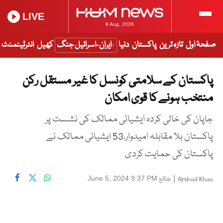
LIVE
9 Aug, 2026
صفحۂ اول
تازہ ترین
پاکستان
دنیا
ایران-اسرائیل جنگ
کھیل
انٹرٹینمنٹ
پاکستان کے سلامتی کونسل کا غیر مستقل رکن
منتخب ہونے کا قوی امکان
جاپان کی خالی کردہ ایشیائی ممالک کی نشست پر
پاکستان بلا مقابلہ امیدوار،53 ایشیائی ممالک نے
پاکستان کی حمایت کردی
|
شائع
June 5, 2024 9:37 PM
Arshad Khan