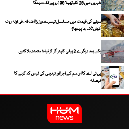
شہروں میں 20 کلو تھیلا 100 روپے تک مہنگا
سونے کی قیمت میں مسلسل تیسرے روز بڑا اضافہ ، فی تولہ ریٹ
کہاں تک جا پہنچا؟
یکے بعد دیگرے 2 ہیلی کاپٹر گر کر تباہ؛ متعدد ہلاکتیں
پی ٹی اے کا ای سم کے اجرا اور تبدیلی کی فیس کم کرنے کا
فیصلہ