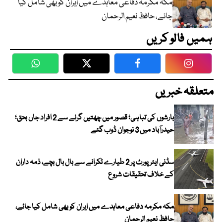
مکہ مکرمہ دفاعی معاہدے میں ایران کو بھی شامل کیا
جائے، حافظ نعیم الرحمان
ہمیں فالو کریں
WhatsApp
Twitter
Facebook
Faceboo
متعلقہ خبریں
بارشوں کی تباہی؛ قصور میں چھتیں گرنے سے 2 افراد جاں بحق؛
حیدرآباد میں 3 نوجوان ڈوب گئے
سڈنی ایئرپورٹ پر 2 طیارے ٹکرانے سے بال بال بچے، ذمہ داران
کے خلاف تحقیقات شروع
مکہ مکرمہ دفاعی معاہدے میں ایران کو بھی شامل کیا جائے،
حافظ نعیم الرحمان