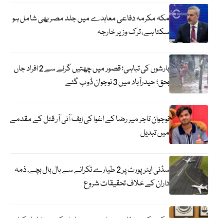
مکہ مکرمہ دفاعی معاہدے میں جلد مصر بھی شامل ہو
سکتا ہے، ترک وزیر خارجہ
بارشوں کی تباہی؛ قصور میں چھتیں گرنے سے 2 افراد جاں
بحق؛ حیدرآباد میں 3 نوجوان ڈوب گئے
نوجوان تاجر میر رضا کے اغوا کی ایف آئی آر قتل کے مقدمے
میں تبدیل
سڈنی ایئرپورٹ پر 2 طیارے ٹکرانے سے بال بال بچے، ذمہ
داران کے خلاف تحقیقات شروع