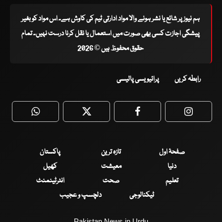
ہم نیوز پر شائع یا نشر ہونے والا مواد ادارتی ٹیم کی کاوش ہے۔ اس مواد کو بغیر
پیشگی اجازت کسی بھی صورت میں استعمال یا نقل کرنا درست نہیں۔ تمام
حقوق محفوظ ہیں © 2026
رابطہ کریں
پرائیویسی پالیسی
WhatsApp
Twitter
Facebook
Faceboo
صفحۂ اول
تازہ ترین
پاکستان
دنیا
معیشت
کھیل
تعلیم
صحت
انٹرٹینمنٹ
ٹیکنالوجی
دلچسپ و عجیب
Pakistan News in Urdu