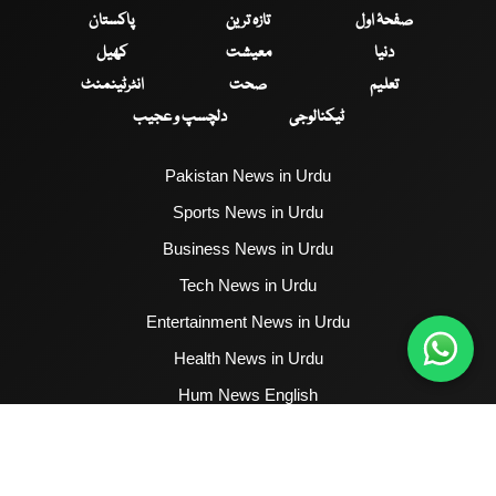
صفحۂ اول
تازہ ترین
پاکستان
دنیا
معیشت
کھیل
تعلیم
صحت
انٹرٹینمنٹ
ٹیکنالوجی
دلچسپ و عجیب
Pakistan News in Urdu
Sports News in Urdu
Business News in Urdu
Tech News in Urdu
Entertainment News in Urdu
Health News in Urdu
Hum News English