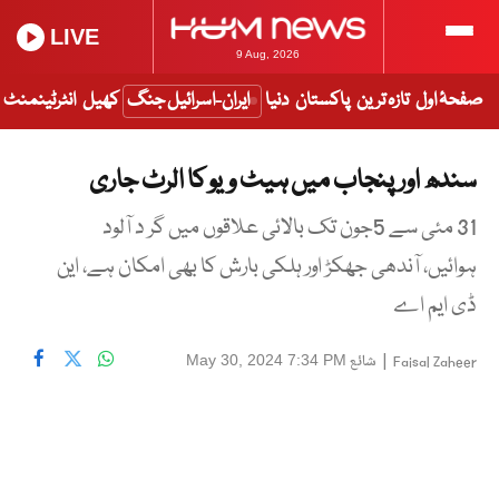
LIVE
9 Aug, 2026
صفحۂ اول
تازہ ترین
پاکستان
دنیا
ایران-اسرائیل جنگ
کھیل
انٹرٹینمنٹ
سندھ اور پنجاب میں ہیٹ ویو کا الرٹ جاری
31 مئی سے 5جون تک بالائی علاقوں میں گر د آلود
ہوائیں، آندھی جھکڑ اور ہلکی بارش کا بھی امکان ہے، این
ڈی ایم اے
|
شائع
May 30, 2024 7:34 PM
Faisal Zaheer