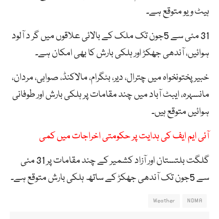
ہیٹ ویو متوقع ہے۔
31 مئی سے 5جون تک ملک کے بالائی علاقوں میں گر د آلود
ہوائیں، آندھی جھکڑ اور ہلکی بارش کا بھی امکان ہے۔
خبیرپختونخواہ میں چترال، دیر، بٹگرام، مالاکنڈ، صوابی، مردان،
مانسہرہ، ایبٹ آباد میں چند مقامات پر ہلکی بارش اور طوفانی
ہوائیں متوقع ہیں۔
آئی ایم ایف کی ہدایت پر حکومتی اخراجات میں کمی
گلگت بلتستان اور آزاد کشمیر کے چند مقامات پر 31 مئی
سے 5جون تک آندھی جھکڑ کے ساتھ ہلکی بارش متوقع ہے۔
Weather
NDMA