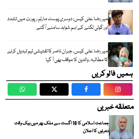
میر رضا علی کیس: دوسری پوسٹ مارٹم رپورٹ میں تشدد
اور گولی لگنے کے اہم شواہد سامنے آگئے
میر رضا علی کیس، جبران ناصر کا تفتیشی ٹیم تبدیل کرنے
کا مطالبہ، والدین کا موقف بھی آ گیا
ہمیں فالو کریں
WhatsApp
Twitter
Facebook
Faceboo
متعلقہ خبریں
جماعت اسلامی کا 16 اگست سے ملک بھر میں بیک وقت
دھرنوں کا اعلان