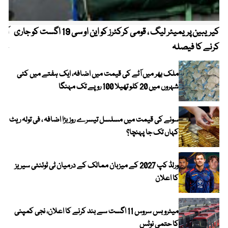
کیریبین پریمیئر لیگ ، قومی کرکٹرز کو این او سی 19 اگست کو جاری
آز
کرنے کا فیصلہ
چھی
ملک بھر میں آٹے کی قیمت میں اضافہ، ایک ہفتے میں کئی
شہروں میں 20 کلو تھیلا 100 روپے تک مہنگا
سونے کی قیمت میں مسلسل تیسرے روز بڑا اضافہ ، فی تولہ ریٹ
کہاں تک جا پہنچا؟
ورلڈ کپ 2027 کے میزبان ممالک کے درمیان ٹی ٹوئنٹی سیریز
کا اعلان
میٹرو بس سروس 11 اگست سے بند کرنے کا اعلان، نجی کمپنی
کا حتمی نوٹس