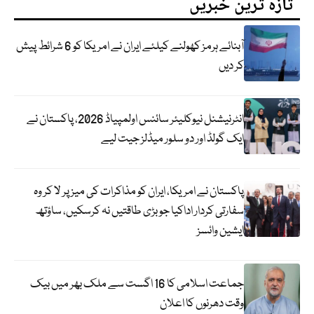
تازہ ترین خبریں
آبنائے ہرمز کھولنے کیلئے ایران نے امریکا کو 6 شرائط پیش
کر دیں
انٹرنیشنل نیوکلیئر سائنس اولمپیاڈ 2026، پاکستان نے
ایک گولڈ اور دو سلور میڈلز جیت لیے
پاکستان نے امریکا، ایران کو مذاکرات کی میز پر لا کر وہ
سفارتی کردار اداکیا جو بڑی طاقتیں نہ کرسکیں، ساؤتھ
ایشین وائسز
جماعت اسلامی کا 16 اگست سے ملک بھر میں بیک
وقت دھرنوں کا اعلان