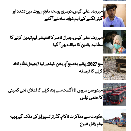
میر رضا علی کیس: دوسری پوسٹ مارٹم رپورٹ میں تشدد اور
گولی لگنے کے اہم شواہد سامنے آگئے
میر رضا علی کیس، جبران ناصر کا تفتیشی ٹیم تبدیل کرنے کا
مطالبہ، والدین کا موقف بھی آ گیا
حج 2027: پرائیویٹ حج آپریشن کیلئے نیا ڈیجیٹل نظام نافذ
کرنے کا فیصلہ
میٹرو بس سروس 11 اگست سے بند کرنے کا اعلان، نجی کمپنی
کا حتمی نوٹس
حکومت سے مذاکرات ناکام، گڈز ٹرانسپورٹرز کی ملک گیر پہیہ
جام ہڑتال شروع