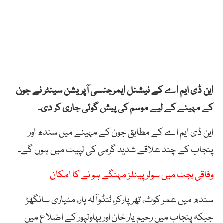
این ڈی ایم اے کے نیشنل ایمرجنسی آپریشن سینٹر نے جون
کے مہینے کے لیے موسم کی پیش گوئی جاری کر دی۔
این ڈی ایم اے کے مطابق جون کے مہینے میں سندھ اور
پنجاب کے چند علاقے شدید گرمی کی لپیٹ میں ہوں گے۔
وفاقی بجٹ میں سولر پینلز مہنگے ہو نے کا امکان
سندھ میں عمر کوٹ، تھرپارکر، ٹنڈوآلہ یار، مٹیاری سانگھڑ
جبکہ پنجاب میں رحیم یار خان اور بہاولپور کے اضلاع میں