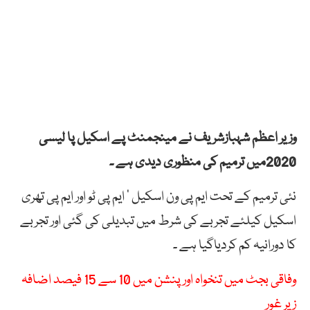
وزیر اعظم شہبازشریف نے مینجمنٹ پے اسکیل پا لیسی
2020میں ترمیم کی منظوری دیدی ہے ۔
نئی ترمیم کے تحت ایم پی ون اسکیل ‘ ایم پی ٹو اور ایم پی تھری
اسکیل کیلئے تجربے کی شرط میں تبدیلی کی گئی اور تجربے
کا دورانیہ کم کردیاگیا ہے ۔
وفاقی بجٹ میں تنخواہ اور پنشن میں 10 سے 15 فیصد اضافہ
زیر غور