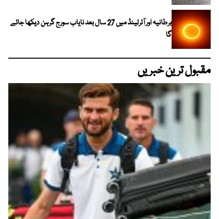
برطانیہ اور آئرلینڈ میں 27 سال بعد نایاب سورج گرہن دیکھا جائے
گا
مقبول ترین خبریں