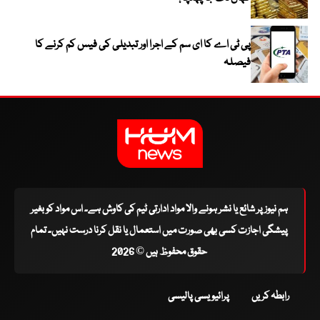
پی ٹی اے کا ای سم کے اجرا اور تبدیلی کی فیس کم کرنے کا
فیصلہ
ہم نیوز پر شائع یا نشر ہونے والا مواد ادارتی ٹیم کی کاوش ہے۔ اس مواد کو بغیر
پیشگی اجازت کسی بھی صورت میں استعمال یا نقل کرنا درست نہیں۔ تمام
حقوق محفوظ ہیں © 2026
رابطہ کریں
پرائیویسی پالیسی