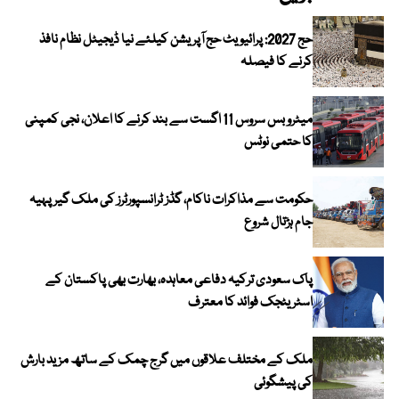
حج 2027: پرائیویٹ حج آپریشن کیلئے نیا ڈیجیٹل نظام نافذ
کرنے کا فیصلہ
میٹرو بس سروس 11 اگست سے بند کرنے کا اعلان، نجی کمپنی
کا حتمی نوٹس
حکومت سے مذاکرات ناکام، گڈز ٹرانسپورٹرز کی ملک گیر پہیہ
جام ہڑتال شروع
پاک سعودی ترکیہ دفاعی معاہدہ، بھارت بھی پاکستان کے
اسٹریٹجک فوائد کا معترف
ملک کے مختلف علاقوں میں گرج چمک کے ساتھ مزید بارش
کی پیشگوئی