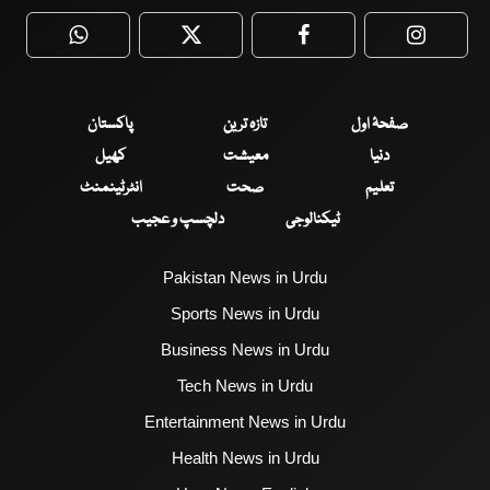
WhatsApp
Twitter
Facebook
Faceboo
صفحۂ اول
تازہ ترین
پاکستان
دنیا
معیشت
کھیل
تعلیم
صحت
انٹرٹینمنٹ
ٹیکنالوجی
دلچسپ و عجیب
Pakistan News in Urdu
Sports News in Urdu
Business News in Urdu
Tech News in Urdu
Entertainment News in Urdu
Health News in Urdu