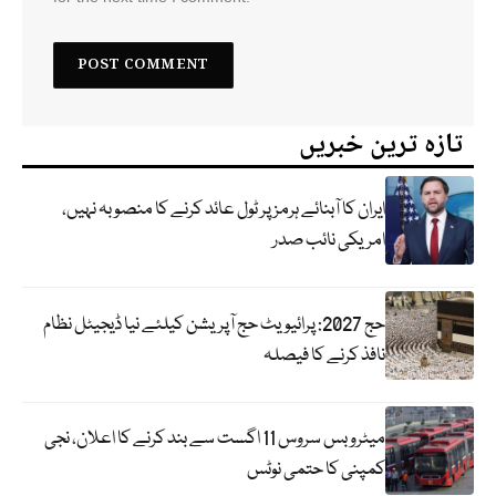
تازہ ترین خبریں
ایران کا آبنائے ہرمز پر ٹول عائد کرنے کا منصوبہ نہیں،
امریکی نائب صدر
حج 2027: پرائیویٹ حج آپریشن کیلئے نیا ڈیجیٹل نظام
نافذ کرنے کا فیصلہ
میٹرو بس سروس 11 اگست سے بند کرنے کا اعلان، نجی
کمپنی کا حتمی نوٹس