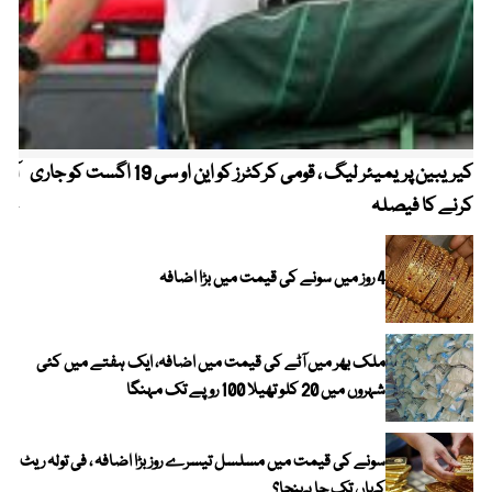
کیریبین پریمیئر لیگ ، قومی کرکٹرز کو این او سی 19 اگست کو جاری
آز
کرنے کا فیصلہ
چھی
4 روز میں سونے کی قیمت میں بڑا اضافہ
ملک بھر میں آٹے کی قیمت میں اضافہ، ایک ہفتے میں کئی
شہروں میں 20 کلو تھیلا 100 روپے تک مہنگا
سونے کی قیمت میں مسلسل تیسرے روز بڑا اضافہ ، فی تولہ ریٹ
کہاں تک جا پہنچا؟