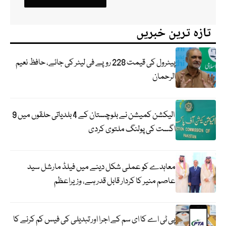
تازہ ترین خبریں
پیٹرول کی قیمت 228 روپے فی لیٹر کی جائے، حافظ نعیم
الرحمان
الیکشن کمیشن نے بلوچستان کے 4 بلدیاتی حلقوں میں 9
اگست کی پولنگ ملتوی کردی
معاہدے کو عملی شکل دینے میں فیلڈ مارشل سید
عاصم منیر کا کردار قابل قدر ہے، وزیراعظم
پی ٹی اے کا ای سم کے اجرا اور تبدیلی کی فیس کم کرنے کا