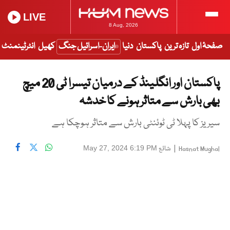
LIVE
8 Aug, 2026
صفحۂ اول
تازہ ترین
پاکستان
دنیا
ایران-اسرائیل جنگ
کھیل
انٹرٹینمنٹ
پاکستان اور انگلینڈ کے درمیان تیسرا ٹی 20 میچ
بھی بارش سے متاثر ہونے کا خدشہ
سیریز کا پہلا ٹی ٹوئنٹی بارش سے متاثر ہوچکا ہے
|
شائع
May 27, 2024 6:19 PM
Hasnat Mughal