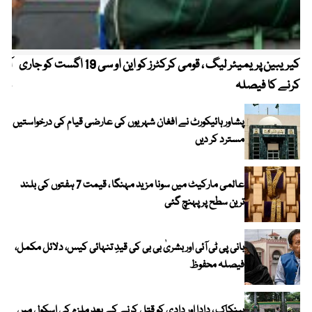
کیریبین پریمیئر لیگ ، قومی کرکٹرز کو این او سی 19 اگست کو جاری
آز
کرنے کا فیصلہ
چھی
پشاور ہائیکورٹ نے افغان شہریوں کی عارضی قیام کی درخواستیں
مسترد کر دیں
عالمی مارکیٹ میں سونا مزید مہنگا ، قیمت 7 ہفتوں کی بلند
ترین سطح پر پہنچ گئی
بانی پی ٹی آئی اور بشریٰ بی بی کی قیدِ تنہائی کیس، دلائل مکمل،
فیصلہ محفوظ
بینکاک ، دادا اور دادی کو قتل کرنے کے بعد ملزم کی اسکول میں