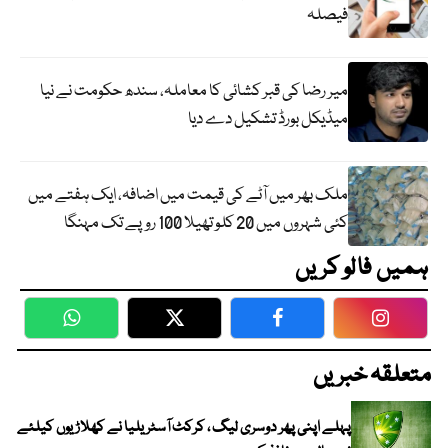
فیصلہ
میر رضا کی قبر کشائی کا معاملہ، سندھ حکومت نے نیا
میڈیکل بورڈ تشکیل دے دیا
ملک بھر میں آٹے کی قیمت میں اضافہ، ایک ہفتے میں
کئی شہروں میں 20 کلو تھیلا 100 روپے تک مہنگا
ہمیں فالو کریں
WhatsApp
Twitter
Facebook
Faceboo
متعلقہ خبریں
پہلے اپنی پھر دوسری لیگ ، کرکٹ آسٹریلیا نے کھلاڑیوں کیلئے