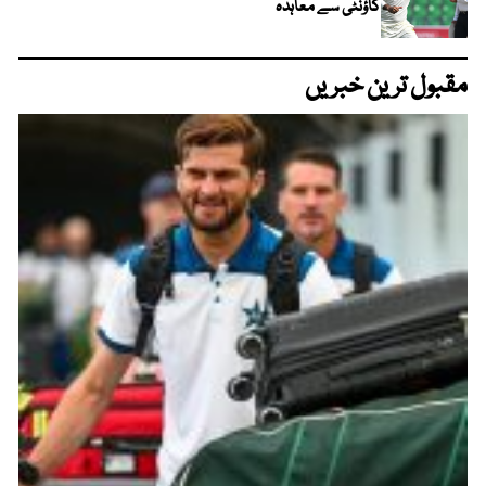
کاؤنٹی سے معاہدہ
مقبول ترین خبریں