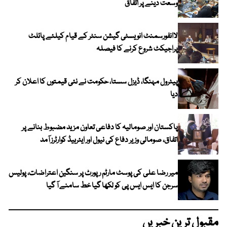
وسعت دینے پر اتفاق
لاانفورسمنٹ انویسٹی گیشن سنٹر کے قیام کیلئے پائلٹ
پراجیکٹ شروع کرنے کا فیصلہ
پیٹرول مہنگا، ڈیزل سستا، حکومت نے نئی قیمتوں کا اعلان کر
دیا
پاکستان اور صومالیہ کا دفاعی تعاون مزید مضبوط بنانے پر
اتفاق، صومالی وزیر دفاع کی نیول اور ایئرہیڈ کوارٹرز آمد
میر رضا علی کی پوسٹ مارٹم رپورٹ پر سنگین اعتراضات، پولیس
سرجن کا ایس ایس پی کو لکھا گیا خط سامنے آ گیا
مقبول ترین خبریں