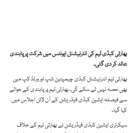
بھارتی کبڈی ٹیم کی انٹرنیشنل ایونٹس میں شرکت پر پابندی
عائد کر دی گئی۔
بھارتی ٹیم انٹرنیشنل کبڈی چیمپئین شپ اور ورلڈ کپ میں
بھی حصہ نہیں لے سکے گی۔ بھارتی ٹیم پر پابندی کے حوالے
سے فیصلہ ایشین کبڈی فیڈریشن کے آن لائن اجلاس میں
کیا گیا۔
سیکرٹری ایشین کبڈی فیڈریشن نے بھارتی ٹیم کے خلاف