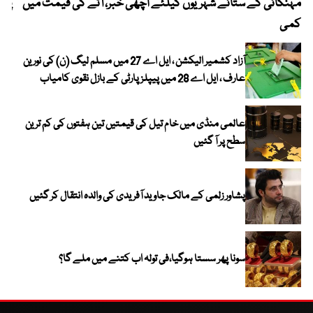
مہنگائی کے ستائے شہریوں کیلئے اچھی خبر، آٹے کی قیمت میں
پیٹ
کمی
آزاد کشمیر الیکشن ، ایل اے 27 میں مسلم لیگ (ن) کی نورین
عارف ، ایل اے 28 میں پیپلز پارٹی کے بازل نقوی کامیاب
عالمی منڈی میں خام تیل کی قیمتیں تین ہفتوں کی کم ترین
سطح پر آ گئیں
پشاور زلمی کے مالک جاوید آفریدی کی والدہ انتقال کر گئیں
سونا پھر سستا ہوگیا،فی تولہ اب کتنے میں ملے گا؟