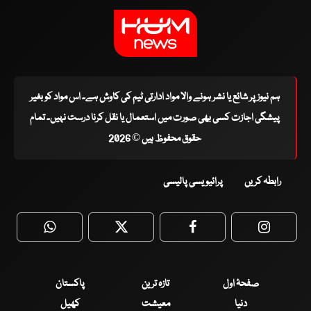
ہم نیوز پر شائع یا نشر ہونے والا مواد ادارتی ٹیم کی کاوش ہے۔ اس مواد کو بغیر
پیشگی اجازت کسی بھی صورت میں استعمال یا نقل کرنا درست نہیں۔ تمام
حقوق محفوظ ہیں © 2026
رابطہ کریں
پرائیویسی پالیسی
WhatsApp
Twitter
Facebook
Faceboo
صفحۂ اول
تازہ ترین
پاکستان
دنیا
معیشت
کھیل