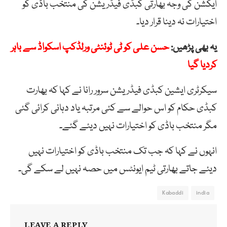
ایکشن کی وجہ بھارتی کبڈی فیڈریشن کی منتخب باڈی کو
اختیارات نہ دینا قرار دیا۔
یہ بھی پڑھیں:
حسن علی کو ٹی ٹوئنٹی ورلڈکپ اسکواڈ سے باہر
کردیا گیا
سیکرٹری ایشین کبڈی فیڈریشن سرور رانا نے کہا کہ بھارت
کبڈی حکام کو اس حوالے سے کئی مرتبہ یاد دہانی کرائی گئی
مگر منتخب باڈی کو اختیارات نہیں دیئے گئے۔
انہوں نے کہا کہ جب تک منتخب باڈی کو اختیارات نہیں
دیئے جاتے بھارتی ٹیم ایونٹس میں حصہ نہیں لے سکے گی۔
Kabaddi
india
LEAVE A REPLY