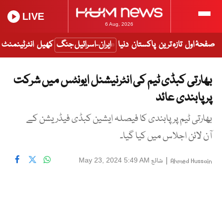
LIVE
6 Aug, 2026
صفحۂ اول
تازہ ترین
پاکستان
دنیا
ایران-اسرائیل جنگ
کھیل
انٹرٹینمنٹ
بھارتی کبڈی ٹیم کی انٹرنیشنل ایونٹس میں شرکت
پر پابندی عائد
بھارتی ٹیم پر پابندی کا فیصلہ ایشین کبڈی فیڈریشن کے
آن لائن اجلاس میں کیا گیا۔
|
شائع
May 23, 2024 5:49 AM
Ahmed Hussain