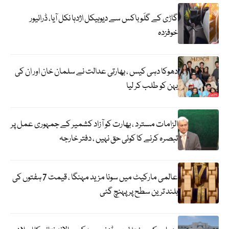
گاڑی کے گلَو باکس سے دیوہیکل اژدہا نکل آیا، ڈرائیور
خوفزدہ
دھوکا دہی کیس ، بھارتی عدالت نے سلمان خان اور ان کی
بہن کو طلب کر لیا
الزامات مسترد ، بھارت کو آزاد کشمیر کے جمہوری عمل پر
تبصرہ کرنے کا کوئی حق نہیں ، دفتر خارجہ
عالمی مارکیٹ میں سونا مزید مہنگا ، قیمت 7 ہفتوں کی
بلند ترین سطح پر پہنچ گئی