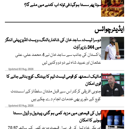
سونا پھر سستا ہوگیا،فی تولہ اب کتنے میں ملے گا؟
ایڈیٹرچوائس
دوسرا ٹیسٹ، ساجد خان کی شاندار بالنگ، ویسٹ انڈیز پہلی اننگز
میں 344 رنز پر آؤٹ
پاکستان کی جانب سے ساجد خان نے 4، محمد علی، علی
عثمان اور عبید شاہ نے دو دو وکٹیں لیں
Updated 03 Aug, 2026
مائیک اسمتھ کو قومی ٹیسٹ ٹیم کا بیٹنگ کوچ بنائے جانے کا
قوی امکان
جنوبی افریقی کرکٹر اس سے قبل ملتان سلطانز کے اسسٹنٹ
کوچ کے طور پر بھی خدمات انجام دے چکے ہیں
Updated 03 Aug, 2026
تیل کی قیمتوں میں مزید کمی ہو گئی، پیٹرول و ڈیزل سستا
ہونے کا امکان
امریکی خام تیل کی فی بیرل قیمت مزید کمی کے ساتھ 78.97