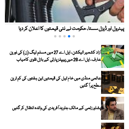
پیٹرول اور ڈیزل سستا، حکومت نے نئی قیمتوں کا اعلان کر دیا
آزاد کشمیر الیکشن ، ایل اے 27 میں مسلم لیگ (ن) کی نورین
عارف ، ایل اے 28 میں پیپلز پارٹی کے بازل نقوی کامیاب
عالمی منڈی میں خام تیل کی قیمتیں تین ہفتوں کی کم ترین
سطح پر آ گئیں
پشاور زلمی کے مالک جاوید آفریدی کی والدہ انتقال کر گئیں