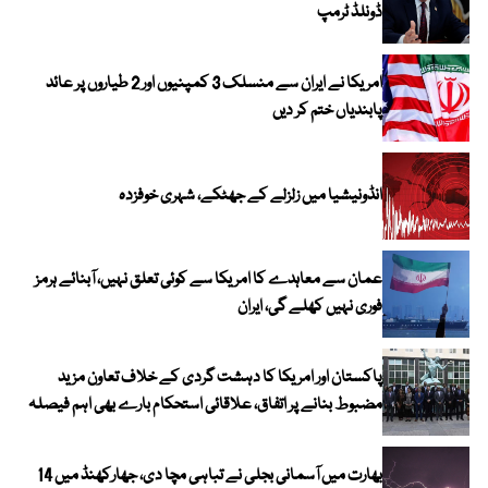
ڈونلڈ ٹرمپ
امریکا نے ایران سے منسلک 3 کمپنیوں اور 2 طیاروں پر عائد
پابندیاں ختم کر دیں
انڈونیشیا میں زلزلے کے جھٹکے، شہری خوفزدہ
عمان سے معاہدے کا امریکا سے کوئی تعلق نہیں، آبنائے ہرمز
فوری نہیں کھلے گی، ایران
پاکستان اور امریکا کا دہشت گردی کے خلاف تعاون مزید
مضبوط بنانے پر اتفاق، علاقائی استحکام بارے بھی اہم فیصلہ
بھارت میں آسمانی بجلی نے تباہی مچا دی، جھارکھنڈ میں 14