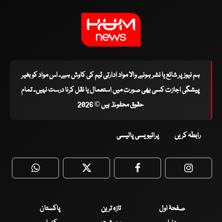
ہم نیوز پر شائع یا نشر ہونے والا مواد ادارتی ٹیم کی کاوش ہے۔ اس مواد کو بغیر
پیشگی اجازت کسی بھی صورت میں استعمال یا نقل کرنا درست نہیں۔ تمام
حقوق محفوظ ہیں © 2026
رابطہ کریں
پرائیویسی پالیسی
WhatsApp
Twitter
Facebook
Faceboo
صفحۂ اول
تازہ ترین
پاکستان