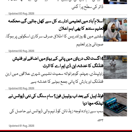
ڈالر کی سطح پر آ گئی
Updated 03 Aug, 2026
اسلام آباد میں تعلیمی ادارے کل سے کھل جائیں گے، محکمہ
تعلیم سندھ کا بھی اہم اعلان
ہفتے میں 6 روز تدریس کا اطلاق صرف سرکاری اسکولوں پر ہوگا،
صوبائی وزیر تعلیم
Updated 02 Aug, 2026
4 اگست تک دریاؤں میں پانی کے بہاؤ میں اضافے اور فلیش
فلڈنگ کا خدشہ، این ڈی ایم اے کا الرٹ
راولپنڈی، جہلم، گوجرانوالہ سمیت نشیبی شہری علاقوں میں اربن
فلڈنگ اور بارش کا پانی جمع ہونے کا خدشہ ہے
Updated 02 Aug, 2026
فولڈ ایبل کے بعد اب رولیبل فون؟ سام سنگ کی نئی ڈیوائس نے
تہلکہ مچا دیا
سب سے زیادہ توجہ زیڈ نائن کوڈ نیم والی ڈیوائس نے حاصل کی
ہے
Updated 01 Aug, 2026