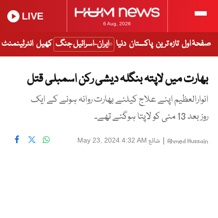
LIVE
6 Aug, 2026
صفحۂ اول
تازہ ترین
پاکستان
دنیا
ایران-اسرائیل جنگ
کھیل
انٹرٹینمنٹ
بھارت میں لاپتہ بنگلہ دیشی رکن اسمبلی قتل
انوارالعظیم اپنے علاج کیلئے بھارت روانہ ہونے کے ایک
روز بعد 13 مئی کو لاپتا ہوگئے تھے۔
|
شائع
May 23, 2024 4:32 AM
Ahmed Hussain