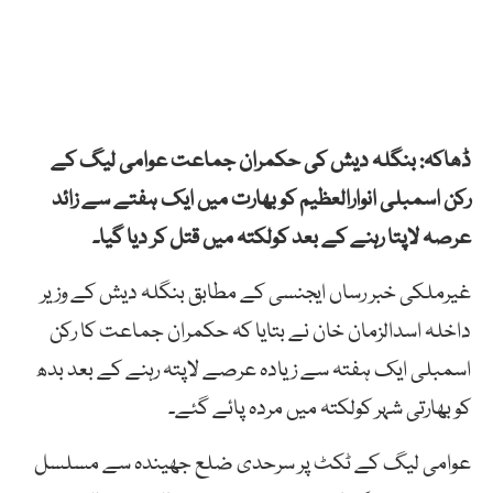
ڈھاکہ: بنگلہ دیش کی حکمران جماعت عوامی لیگ کے
رکن اسمبلی انوارالعظیم کو بھارت میں ایک ہفتے سے زائد
عرصہ لاپتا رہنے کے بعد کولکتہ میں قتل کر دیا گیا۔
غیرملکی خبر رساں ایجنسی کے مطابق بنگلہ دیش کے وزیر
داخلہ اسدالزمان خان نے بتایا کہ حکمران جماعت کا رکن
اسمبلی ایک ہفتہ سے زیادہ عرصے لاپتہ رہنے کے بعد بدھ
کو بھارتی شہر کولکتہ میں مردہ پائے گئے۔
عوامی لیگ کے ٹکٹ پر سرحدی ضلع جھیندہ سے مسلسل