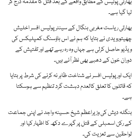
بھارتی پولیس کے مطابق واقعے کے بعد قتل کا مقدمہ درج کر
لیا گیا ہے۔
بھارتی ریاست مغربی بنگال کے سینئر پولیس افسر اخلیش
چھیتورویدی نے بتایا کہ ہم نے اس ہاؤسنگ کمپلیکس کی
ویڈیو حاصل کرلی ہے جہاں وہ رہ رہے تھے اور تفتیش کے
دوران خون کے دھبے بھی نظر آئے ہیں۔
ایک اور پولیس افسر نے شناخت ظاہر نہ کرنے کی شرط پر بتایا
کہ قاتلوں کا تعلق کالعدم دہشت گرد تنظیم سے ہوسکتا
ہے۔
بنگلہ دیش کی وزیراعظم شیخ حسینہ واجد نے اپنی جماعت
کے رکن اسمبلی کے قتل پر گہرے دکھ کا اظہار کیا اور
لواحقین سے تعزیت کی۔