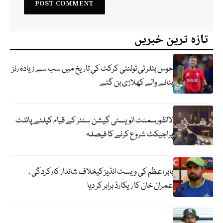
تازہ ترین خبریں
جوس بٹلر ٹی ٹوئنٹی کرکٹ کی تاریخ میں سب سے زیادہ رنز
بنانے والے کھلاڑی بن گئے
لاانفورسمنٹ انویسٹی گیشن سنٹر کے قیام کیلئے پائلٹ
پراجیکٹ شروع کرنے کا فیصلہ
بابر اعظم کی ویسٹ انڈیز کیخلاف شاندار کارکردگی ،
عمران خان کا ریکارڈ برابر کر دیا