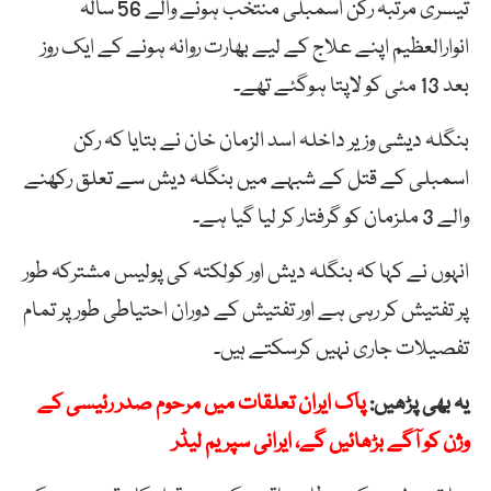
تیسری مرتبہ رکن اسمبلی منتخب ہونے والے 56 سالہ
انوارالعظیم اپنے علاج کے لیے بھارت روانہ ہونے کے ایک روز
بعد 13 مئی کو لاپتا ہوگئے تھے۔
بنگلہ دیشی وزیر داخلہ اسد الزمان خان نے بتایا کہ رکن
اسمبلی کے قتل کے شبہے میں بنگلہ دیش سے تعلق رکھنے
والے 3 ملزمان کو گرفتار کر لیا گیا ہے۔
انہوں نے کہا کہ بنگلہ دیش اور کولکتہ کی پولیس مشترکہ طور
پر تفتیش کر رہی ہے اور تفتیش کے دوران احتیاطی طور پر تمام
تفصیلات جاری نہیں کرسکتے ہیں۔
یہ بھی پڑھیں:
پاک ایران تعلقات میں مرحوم صدر رئیسی کے
وژن کو آگے بڑھائیں گے، ایرانی سپریم لیڈر