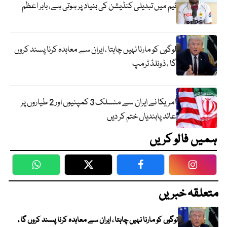
ٹیم میں تبدیلی کنڈیشن کی بنیاد پر ہوتی ہے، بابر اعظم
لوگوں کو مارنا نہیں چاہتا ، ایران سے معاہدہ کرنا پسند کروں
گا ، ڈونلڈ ٹرمپ
امریکا نے ایران سے منسلک 3 کمپنیوں اور 2 طیاروں پر
عائد پابندیاں ختم کر دیں
ہمیں فالو کریں
WhatsApp
Twitter
Facebook
Faceboo
متعلقہ خبریں
لوگوں کو مارنا نہیں چاہتا ، ایران سے معاہدہ کرنا پسند کروں گا ،