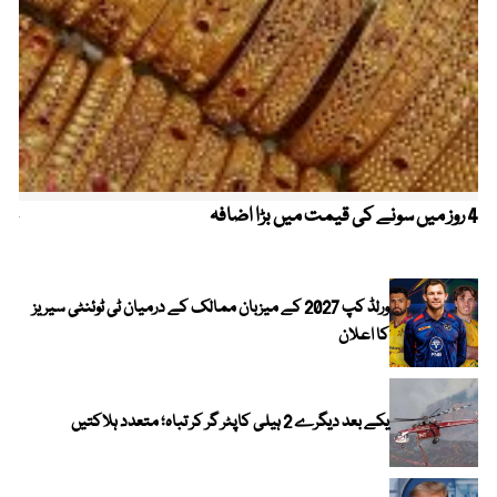
4 روز میں سونے کی قیمت میں بڑا اضافہ
خیب
الا
ورلڈ کپ 2027 کے میزبان ممالک کے درمیان ٹی ٹوئنٹی سیریز
کا اعلان
یکے بعد دیگرے 2 ہیلی کاپٹر گر کر تباہ؛ متعدد ہلاکتیں