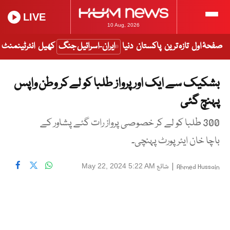
LIVE
10 Aug, 2026
صفحۂ اول
تازہ ترین
پاکستان
دنیا
ایران-اسرائیل جنگ
کھیل
انٹرٹینمنٹ
بشکیک سے ایک اور پرواز طلبا کو لے کر وطن واپس
پہنچ گئی
300 طلبا کو لے کر خصوصی پرواز رات گئے پشاور کے
باچا خان ایئرپورٹ پہنچی۔
|
شائع
May 22, 2024 5:22 AM
Ahmed Hussain