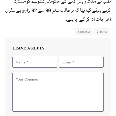
طلبا نے مفت واپس لانے کے حکومتی دعوے کو مسترد
کرتے ہوئے کہا تھا کہ ہر طالب علم 90 سے 92 ہزار روپے سفری
اخراجات ادا کر کے آیا ہے۔
Students
Bishkik
LEAVE A REPLY