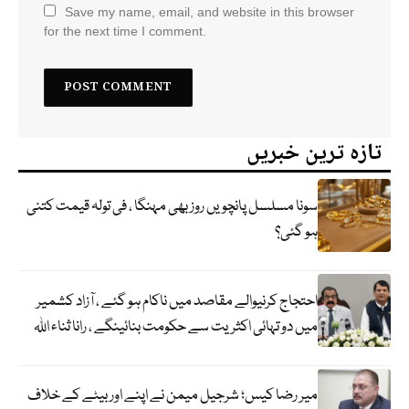
Save my name, email, and website in this browser
for the next time I comment.
تازہ ترین خبریں
سونا مسلسل پانچویں روز بھی مہنگا ، فی تولہ قیمت کتنی
ہو گئی؟
احتجاج کرنیوالے مقاصد میں ناکام ہو گئے ، آزاد کشمیر
میں دو تہائی اکثریت سے حکومت بنائینگے ، رانا ثناء اللہ
میر رضا کیس؛ شرجیل میمن نے اپنے اور بیٹے کے خلاف