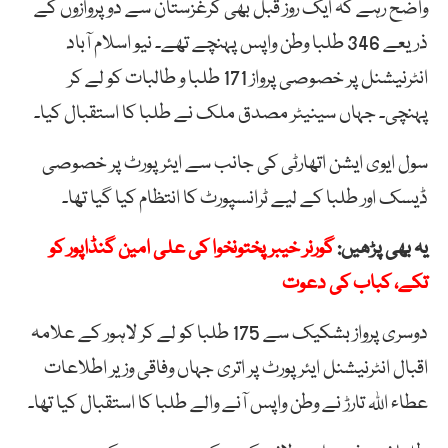
واضح رہے کہ ایک روز قبل بھی کرغزستان سے دو پروازوں کے
ذریعے 346 طلبا وطن واپس پہنچے تھے۔ نیو اسلام آباد
انٹرنیشنل پر خصوصی پرواز 171 طلبا و طالبات کو لے کر
پہنچی۔ جہاں سینیٹر مصدق ملک نے طلبا کا استقبال کیا۔
سول ایوی ایشن اتھارٹی کی جانب سے ایئرپورٹ پر خصوصی
ڈیسک اور طلبا کے لیے ٹرانسپورٹ کا انتظام کیا گیا تھا۔
یہ بھی پڑھیں:
گورنر خیبر پختونخوا کی علی امین گنڈاپور کو
تکے، کباب کی دعوت
دوسری پرواز بشکیک سے 175 طلبا کو لے کر لاہور کے علامہ
اقبال انٹرنیشنل ایئرپورٹ پر اتری جہاں وفاقی وزیر اطلاعات
عطاء اللہ تارڑ نے وطن واپس آنے والے طلبا کا استقبال کیا تھا۔