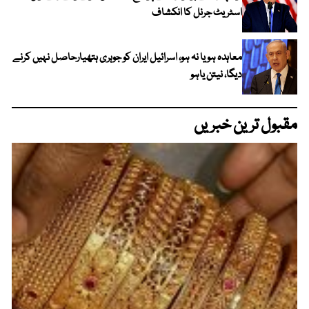
اسٹریٹ جرنل کا انکشاف
معاہدہ ہو یا نہ ہو، اسرائیل ایران کو جوہری ہتھیارحاصل نہیں کرنے
دیگا، نیتن یاہو
مقبول ترین خبریں