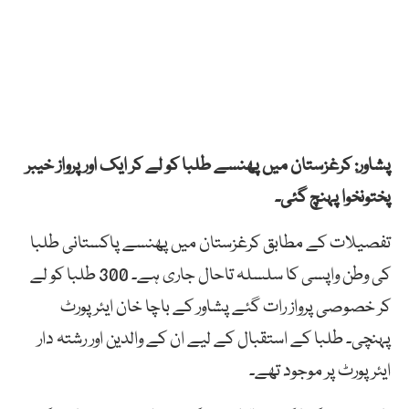
پشاور: کرغزستان میں پھنسے طلبا کو لے کر ایک اور پرواز خیبر
پختونخوا پہنچ گئی۔
تفصیلات کے مطابق کرغزستان میں پھنسے پاکستانی طلبا
کی وطن واپسی کا سلسلہ تاحال جاری ہے۔ 300 طلبا کو لے
کر خصوصی پرواز رات گئے پشاور کے باچا خان ایئرپورٹ
پہنچی۔ طلبا کے استقبال کے لیے ان کے والدین اور رشتہ دار
ایئرپورٹ پر موجود تھے۔