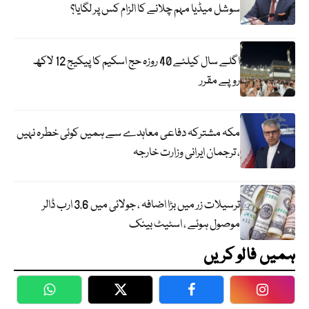
سوشل میڈیا مہم چلانے کا الزام کس پر لگایا؟
اگلے سال کیلئے 40 روزہ حج اسکیم کا پیکیج 12 لاکھ
روپے مقرر
مکہ مشترکہ دفاعی معاہدے سے ہمیں کوئی خطرہ نہیں
، ترجمان ایرانی وزارت خارجہ
ترسیلات زر میں بڑا اضافہ ، جولائی میں 3.6 ارب ڈالر
موصول ہوئے ، اسٹیٹ بینک
ہمیں فالو کریں
WhatsApp
Twitter
Facebook
Faceboo