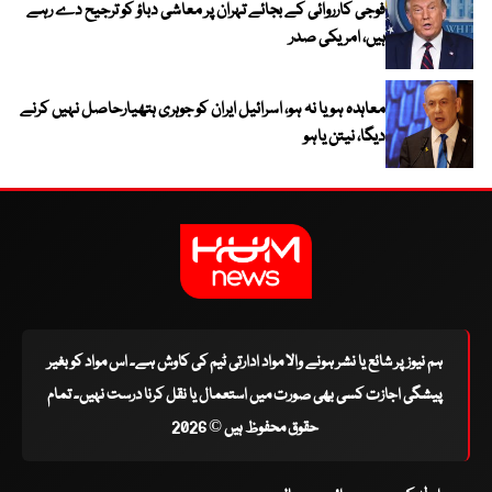
فوجی کارروائی کے بجائے تہران پر معاشی دباؤ کو ترجیح دے رہے
ہیں، امریکی صدر
معاہدہ ہو یا نہ ہو، اسرائیل ایران کو جوہری ہتھیارحاصل نہیں کرنے
دیگا، نیتن یاہو
ہم نیوز پر شائع یا نشر ہونے والا مواد ادارتی ٹیم کی کاوش ہے۔ اس مواد کو بغیر
پیشگی اجازت کسی بھی صورت میں استعمال یا نقل کرنا درست نہیں۔ تمام
حقوق محفوظ ہیں © 2026