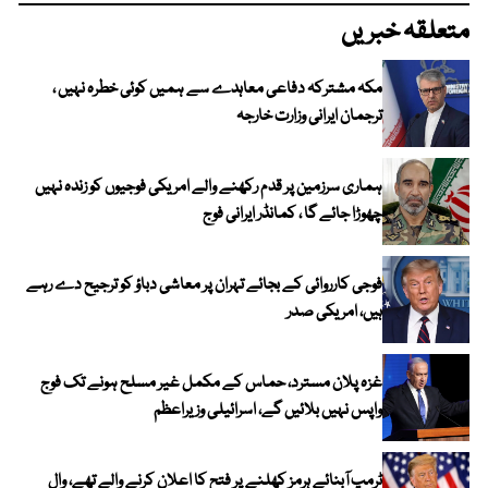
متعلقہ خبریں
مکہ مشترکہ دفاعی معاہدے سے ہمیں کوئی خطرہ نہیں ،
ترجمان ایرانی وزارت خارجہ
ہماری سرزمین پر قدم رکھنے والے امریکی فوجیوں کو زندہ نہیں
چھوڑا جائے گا ، کمانڈر ایرانی فوج
فوجی کارروائی کے بجائے تہران پر معاشی دباؤ کو ترجیح دے رہے
ہیں، امریکی صدر
غزہ پلان مسترد، حماس کے مکمل غیر مسلح ہونے تک فوج
واپس نہیں بلائیں گے، اسرائیلی وزیراعظم
ٹرمپ آبنائے ہرمز کھلنے پر فتح کا اعلان کرنے والے تھے، وال