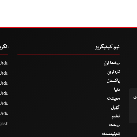
نیوز کیٹیگریز
انگر
صفحۂ اول
Urdu
تازہ ترین
Urdu
پاکستان
Urdu
دنیا
Urdu
اس
معیشت
Urdu
کھیل
Urdu
تعلیم
lish
صحت
انٹرٹینمنٹ