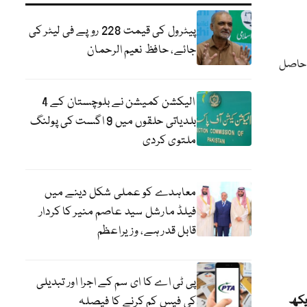
پیٹرول کی قیمت 228 روپے فی لیٹر کی
جائے، حافظ نعیم الرحمان
ہ حاصل
الیکشن کمیشن نے بلوچستان کے 4
بلدیاتی حلقوں میں 9 اگست کی پولنگ
ملتوی کردی
معاہدے کو عملی شکل دینے میں
فیلڈ مارشل سید عاصم منیر کا کردار
قابل قدر ہے، وزیراعظم
پی ٹی اے کا ای سم کے اجرا اور تبدیلی
یکھ
کی فیس کم کرنے کا فیصلہ