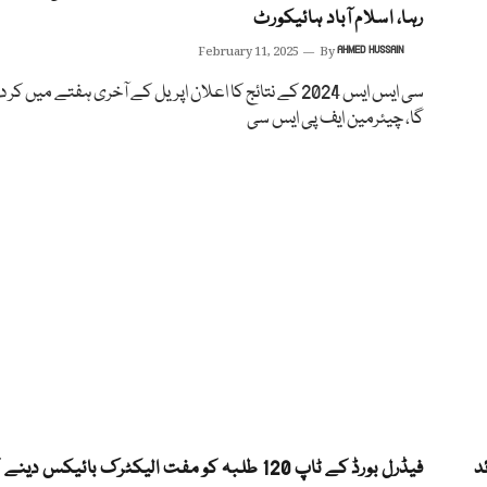
رہا، اسلام آباد ہائیکورٹ
February 11, 2025
By
AHMED HUSSAIN
سی ایس ایس 2024 کے نتائج کا اعلان اپریل کے آخری ہفتے میں کر 
گا، چیئرمین ایف پی ایس سی
د
فیڈرل بورڈ کے ٹاپ 120 طلبہ کو مفت الیکٹرک بائیکس دینے 