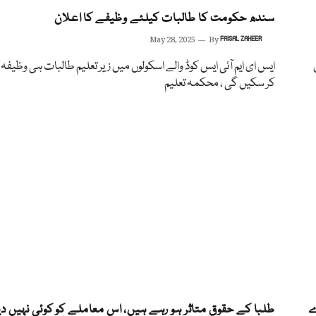
سندھ حکومت کا طالبات کیلئے وظیفے کا اعلان
May 28, 2025
By
FAISAL ZAHEER
ایس ای ایم آئی ایس کوڈ والے اسکولوں میں زیر تعلیم طالبات ہی وظیف
کر سکیں گی ، محکمہ تعلیم
ے
طلبا کے حقوق متاثر ہو رہے ہیں، اس معاملے کو کوئی نہیں د