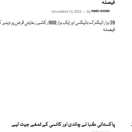
فیصلہ
December 12, 2024
By
AHMED HUSSAIN
39 ہزار الیکٹرک بائیکس اور ایک ہزار 900 رکشے رعایتی قرض پر 
فیصلہ
پاکستانی طلبا نے چاندی اور کانسی کے تمغے جیت لیے