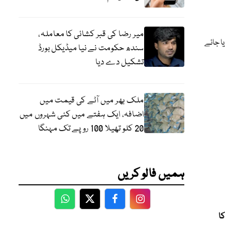
میر رضا کی قبر کشائی کا معاملہ،
دیا جائے
سندھ حکومت نے نیا میڈیکل بورڈ
تشکیل دے دیا
ملک بھر میں آٹے کی قیمت میں
اضافہ، ایک ہفتے میں کئی شہروں میں
20 کلو تھیلا 100 روپے تک مہنگا
ہمیں فالو کریں
WhatsApp
Twitter
Facebook
Facebook
کا