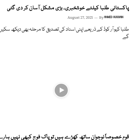
پاکستانی طلبا کیلئے خوشخبری، بڑی مشکل آسان کر دی گئی
August 27, 2025
By
AHMED HUSSAIN
طلبا کیو آر کوڈ کے ذریعے اپنی اسناد کی تصدیق کا مرحلہ بھی دیکھ سکیں
گے
قوم خصوصاً نوجوان ساتھ کھڑے ہیں تو پاک فوج کبھی نہیں ہار