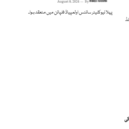
August 8, 2024
By
AHMED HUSSAIN
پہلا نیوکلیئر سائنس اولمپیاڈ فلپائن میں منعقد ہوا۔
ڈ
کی