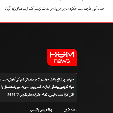
طلبا کی طرف سے حکومت پر مزید مراعات دینے کے لیے دباؤ بڑھ گیا۔
ہم نیوز پر شائع یا نشر ہونے والا مواد ادارتی ٹیم کی کاوش ہے۔ 
مواد کو بغیر پیشگی اجازت کسی بھی صورت میں استعمال یا
نقل کرنا درست نہیں۔ تمام حقوق محفوظ ہیں © 2026
رابطہ کریں
پرائیویسی پالیسی