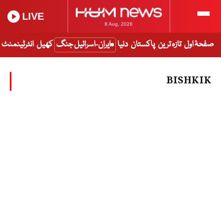
LIVE
8 Aug, 2026
صفحۂ اول
تازہ ترین
پاکستان
دنیا
ایران-اسرائیل جنگ
کھیل
انٹرٹینمنٹ
BISHKIK