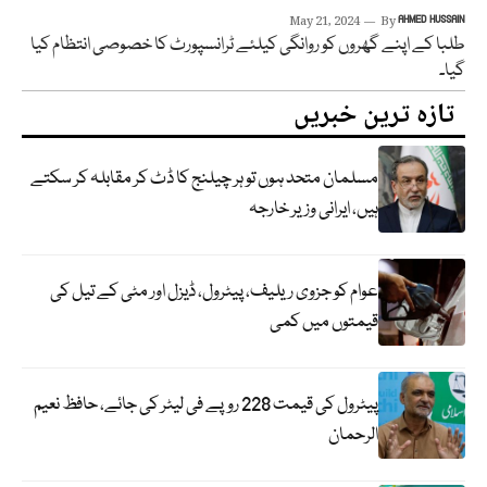
May 21, 2024
By
AHMED HUSSAIN
طلبا کے اپنے گھروں کو روانگی کیلئے ٹرانسپورٹ کا خصوصی انتظام کیا
گیا۔
تازہ ترین خبریں
مسلمان متحد ہوں تو ہر چیلنج کا ڈٹ کر مقابلہ کر سکتے
ہیں، ایرانی وزیر خارجہ
عوام کو جزوی ریلیف، پیٹرول، ڈیزل اور مٹی کے تیل کی
قیمتوں میں کمی
پیٹرول کی قیمت 228 روپے فی لیٹر کی جائے، حافظ نعیم
الرحمان