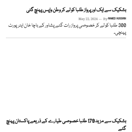
بشکیک سے ایک اور پرواز طلبا کو لے کر وطن واپس پہنچ گئی
May 22, 2024
By
AHMED HUSSAIN
300 طلبا کو لے کر خصوصی پرواز رات گئے پشاور کے باچا خان ایئرپورٹ
پہنچی۔
بشکیک سے مزید 179 طلبا خصوصی طیارے کے ذریعے پاکستان پہنچ
گئے