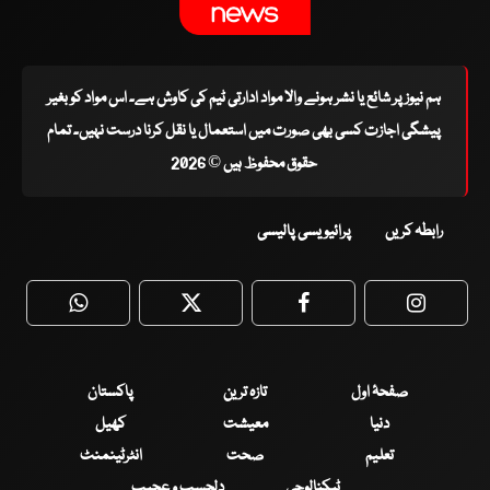
ہم نیوز پر شائع یا نشر ہونے والا مواد ادارتی ٹیم کی کاوش ہے۔ اس مواد کو بغیر
پیشگی اجازت کسی بھی صورت میں استعمال یا نقل کرنا درست نہیں۔ تمام
حقوق محفوظ ہیں © 2026
رابطہ کریں
پرائیویسی پالیسی
WhatsApp
Twitter
Facebook
Faceboo
صفحۂ اول
تازہ ترین
پاکستان
دنیا
معیشت
کھیل
تعلیم
صحت
انٹرٹینمنٹ
ٹیکنالوجی
دلچسپ و عجیب