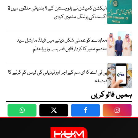
الیکشن کمیشن نے بلوچستان کے 4 بلدیاتی حلقوں میں 9
اگست کی پولنگ ملتوی کردی
معاہدے کو عملی شکل دینے میں فیلڈ مارشل سید
عاصم منیر کا کردار قابل قدر ہے، وزیراعظم
پی ٹی اے کا ای سم کے اجرا اور تبدیلی کی فیس کم کرنے کا
فیصلہ
ہمیں فالو کریں
WhatsApp
Twitter
Facebook
Faceboo