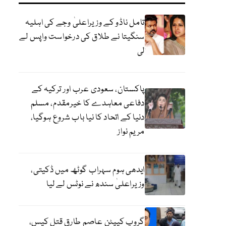
تامل ناڈو کے وزیراعلیٰ وجے کی اہلیہ
سنگیتا نے طلاق کی درخواست واپس لے
لی
پاکستان، سعودی عرب اور ترکیہ کے
دفاعی معاہدے کا خیرمقدم، مسلم
دنیا کے اتحاد کا نیا باب شروع ہوگیا،
مریم نواز
ایدھی ہوم سہراب گوٹھ میں ڈکیتی،
وزیراعلیٰ سندھ نے نوٹس لے لیا
گروپ کیپٹن عاصم طارق قتل کیس،