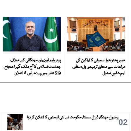
خیبرپختونخوا اسمبلی کا اراکین کی
پیٹرولیم لیوی اور مہنگائی کے خلاف
مراعات سے متعلق ترمیمی بل منظور،
جماعت اسلامی کا آج ملک گیر احتجاج،
اہم شقیں تبدیل
510 شاہراہوں پر دھرنوں کا اعلان
پیٹرول مہنگا، ڈیزل سستا، حکومت نے نئی قیمتوں کا اعلان کر دیا
3
02