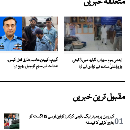
متعلقہ خبریں
گروپ کیپٹن عاصم طارق قتل کیس،
ایدھی ہوم سہراب گوٹھ میں ڈکیتی،
عدالت نے ملزم کو جیل بھیج دیا
وزیراعلیٰ سندھ نے نوٹس لے لیا
مقبول ترین خبریں
کیریبین پریمیئر لیگ ، قومی کرکٹرز کو این او سی 19 اگست کو
01
جاری کرنے کا فیصلہ