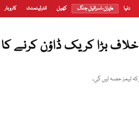
دنیا
ایران-اسرائیل جنگ
کھیل
انٹرٹینمنٹ
کاروبار
خلاف بڑا کریک ڈاؤن کرنے کا
کہ ٹیمز حصہ لیں گی۔