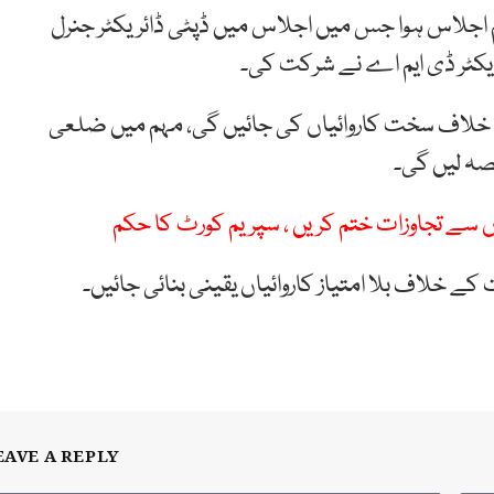
 اجلاس ہوا جس میں اجلاس میں ڈپٹی ڈائریکٹر جنرل
ریکٹر ڈی ایم اے نے شرکت کی۔
ے خلاف سخت کاروائیاں کی جائیں گی، مہم میں ضلعی
صہ لیں گی۔
ے خلاف بلا امتیاز کاروائیاں یقینی بنائی جائیں۔
EAVE A REPLY