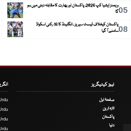
ویمنز ایشیا کپ 2026، پاکستان اور بھارت کا مقابلہ دبئی میں ہو
6
05
گا
پاکستان کیخلاف ٹیسٹ سیریز ، انگلینڈ کا 16 رکنی اسکواڈ
9
08
سامنے آ گیا
نیوز کیٹیگریز
انگر
صفحۂ اول
Urdu
تازہ ترین
Urdu
پاکستان
Urdu
دنیا
Urdu