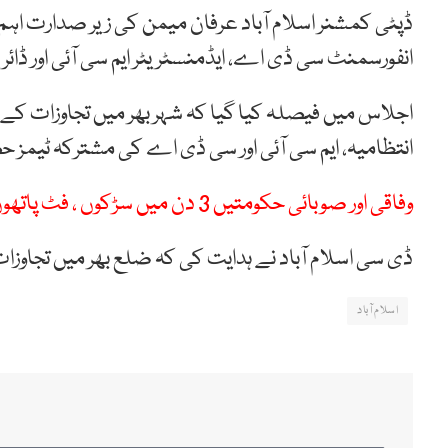
ڈپٹی کمشنر اسلام آباد عرفان میمن کی زیر صدارت اہم
انفورسمنٹ سی ڈی اے، ایڈمنسٹریٹر ایم سی آئی اور ڈائ
اجلاس میں فیصلہ کیا گیا کہ شہر بھر میں تجاوزات ک
انتظامیہ، ایم سی آئی اور سی ڈی اے کی مشترکہ ٹیمز ح
وفاقی اور صوبائی حکومتیں 3 دن میں سڑکوں ، فٹ پاتھوں سے تجاوزات ختم کریں ، سپریم کورٹ کا حکم
ڈی سی اسلام آباد نے ہدایت کی کہ ضلع بھر میں تجاوزات ک
اسلام آباد