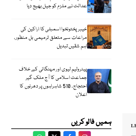
عدالت نے ملزم کو جیل بھیج دیا
خیبرپختونخوا اسمبلی کا اراکین کی
مراعات سے متعلق ترمیمی بل منظور،
اہم شقیں تبدیل
پیٹرولیم لیوی اور مہنگائی کے خلاف
جماعت اسلامی کا آج ملک گیر
احتجاج، 510 شاہراہوں پر دھرنوں کا
اعلان
ہمیں فالو کریں
L