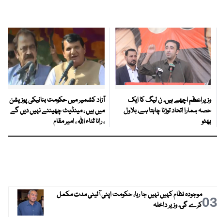
وزیراعظم اچھے ہیں، ن لیگ کا ایک
آزاد کشمیر میں حکومت بنانیکی پوزیشن
حصہ ہمارا اتحاد توڑنا چاہتا ہے، بلاول
میں ہیں ، مینڈیٹ چھیننے نہیں دیں گے
بھٹو
، رانا ثناء اللہ ، امیر مقام
موجودہ نظام کہیں نہیں جا رہا، حکومت اپنی آئینی مدت مکمل
0
کرے گی، وزیر داخلہ