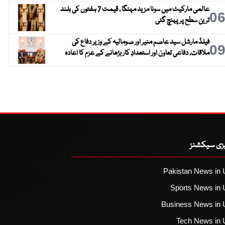
عالمی مارکیٹ میں سونا مزید مہنگا ، قیمت 7 ہفتوں کی بلند
0
ترین سطح پر پہنچ گئی
فیلڈ مارشل سید عاصم منیر اور صومالیہ کے وزیر دفاع کی
0
ملاقات، دفاعی تعاون اور استعدادِ کار بڑھانے کے عزم کا اعادہ
یزی سیکشنز
Pakistan News in 
Sports News in 
Business News in 
Tech News in 