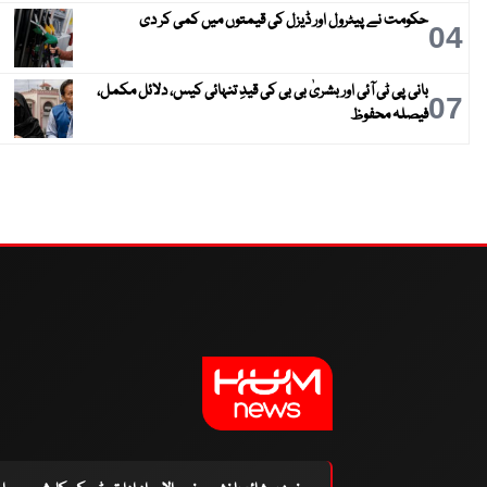
حکومت نے پیٹرول اور ڈیزل کی قیمتوں میں کمی کر دی
04
بانی پی ٹی آئی اور بشریٰ بی بی کی قیدِ تنہائی کیس، دلائل مکمل،
07
فیصلہ محفوظ