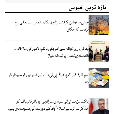
تازہ ترین خبریں
بجلی صارفین کیلئے بڑا جھٹکا، ستمبر سے بجلی نرخ
بڑھنے کا امکان
وفاقی وزیر خزانہ سے امریکی ناظم الامور کی ملاقات،
اقتصادی تعاون پر تبادلہ خیال
سم کارڈ کے نام پر فراڈ، پی ٹی اے نے شہریوں کو خبردار کر
دیا
پاکستان نے ایرانی عباس عراقچی اورباقر قالیباف کو
مذاکرات کیلئے اسلام آباد کے دورے کی دعوت دی ہے،