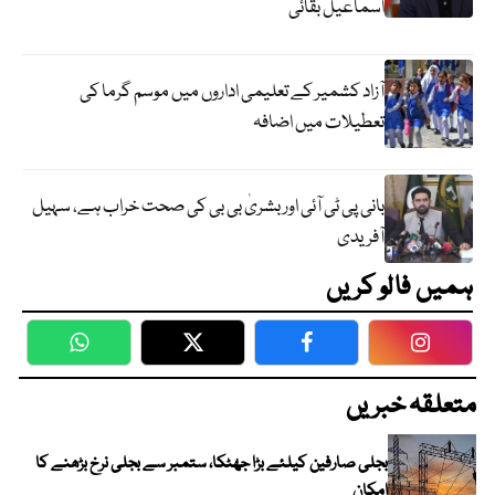
اسماعیل بقائی
آزاد کشمیر کے تعلیمی اداروں میں موسم گرما کی
تعطیلات میں اضافہ
بانی پی ٹی آئی اور بشریٰ بی بی کی صحت خراب ہے، سہیل
آفریدی
ہمیں فالو کریں
WhatsApp
Twitter
Facebook
Faceboo
متعلقہ خبریں
بجلی صارفین کیلئے بڑا جھٹکا، ستمبر سے بجلی نرخ بڑھنے کا
امکان