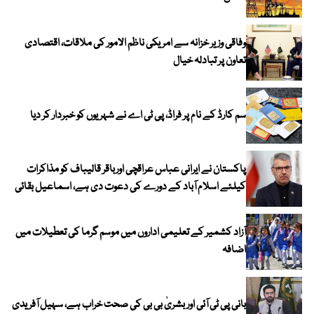
وفاقی وزیر خزانہ سے امریکی ناظم الامور کی ملاقات، اقتصادی
تعاون پر تبادلہ خیال
سم کارڈ کے نام پر فراڈ، پی ٹی اے نے شہریوں کو خبردار کر دیا
پاکستان نے ایرانی عباس عراقچی اورباقر قالیباف کو مذاکرات
کیلئے اسلام آباد کے دورے کی دعوت دی ہے، اسماعیل بقائی
آزاد کشمیر کے تعلیمی اداروں میں موسم گرما کی تعطیلات میں
اضافہ
بانی پی ٹی آئی اور بشریٰ بی بی کی صحت خراب ہے، سہیل آفریدی