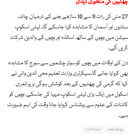
چھٹیوں کی منظوری دیدی
27 مئی کی رات 9 سے 10 ساڑھے بجے کے درمیان چاند،
ستاروں اور آسمان کا مشاہدہ کیا جاسکے گا۔ ٹیلی اسکوپ
سیشن میں بچوں کے ساتھ اساتذہ اور بچوں کے والدین شرکت
کریں گے۔
دن کے اوقات میں بچوں کو سولر چشموں سے سورج کا مشاہدہ
بھی کروایا جائے گا۔سیکرٹری وزارت تعلیم محی الدین وانی نے
کہا کہ گرمی کی چھٹیوں کے بعد کوشش ہوگی ہر پرائمری
اسکول میں ایک بڑی ٹیلی اسکوپ مہیا کی جاسکے، بچوں کو
کائنات کے علوم سے روشناس کروایا جانا وقت کی اہم ضرورت
ہے۔
astrology
علم فلکیات