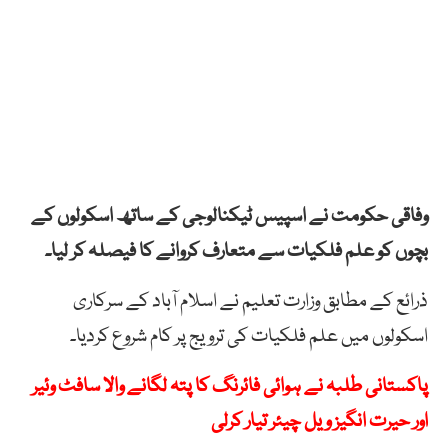
وفاقی حکومت نے اسپیس ٹیکنالوجی کے ساتھ اسکولوں کے
بچوں کو علم فلکیات سے متعارف کروانے کا فیصلہ کر لیا۔
ذرائع کے مطابق وزارت تعلیم نے اسلام آباد کے سرکاری
اسکولوں میں علم فلکیات کی ترویج پر کام شروع کردیا۔
پاکستانی طلبہ نے ہوائی فائرنگ کا پتہ لگانے والا سافٹ وئیر
اور حیرت انگیز ویل چیئر تیار کرلی