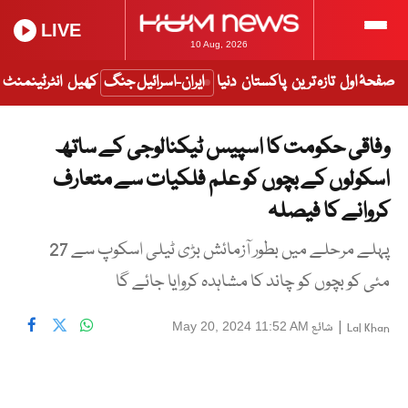
LIVE
10 Aug, 2026
صفحۂ اول
تازہ ترین
پاکستان
دنیا
ایران-اسرائیل جنگ
کھیل
انٹرٹینمنٹ
وفاقی حکومت کا اسپیس ٹیکنالوجی کے ساتھ
اسکولوں کے بچوں کو علم فلکیات سے متعارف
کروانے کا فیصلہ
پہلے مرحلے میں بطور آزمائش بڑی ٹیلی اسکوپ سے 27
مئی کو بچوں کو چاند کا مشاہدہ کروایا جائے گا
|
شائع
May 20, 2024 11:52 AM
Lal Khan