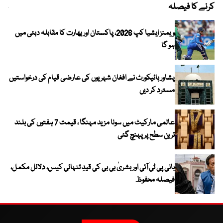
کرنے کا فیصلہ
چھی
ویمنز ایشیا کپ 2026، پاکستان اور بھارت کا مقابلہ دبئی میں
ہو گا
پشاور ہائیکورٹ نے افغان شہریوں کی عارضی قیام کی درخواستیں
مسترد کر دیں
عالمی مارکیٹ میں سونا مزید مہنگا ، قیمت 7 ہفتوں کی بلند
ترین سطح پر پہنچ گئی
بانی پی ٹی آئی اور بشریٰ بی بی کی قیدِ تنہائی کیس، دلائل مکمل،
فیصلہ محفوظ