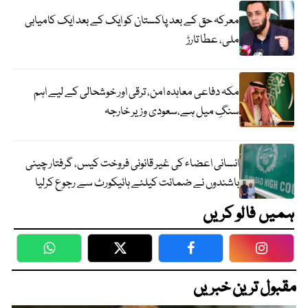
معرکہ حق کے بعد پاکستان کو ایک کے بعد ایک کامیابی
ملی، عطا تارڑ
مکہ دفاعی معاہدہ امن، ترقی اور خوشحالی کے لیے اہم
سنگِ میل ہے،سعودی وزیر خارجہ
انسانی اعضاء کی غیر قانونی فروخت کیس، گرفتار چینی
باشندوں نے ضمانت کیلئے ہائیکورٹ سے رجوع کرلیا
ہمیں فالو کریں
WhatsApp
Twitter
Facebook
Faceboo
مقبول ترین خبریں