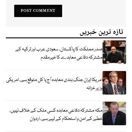
تازہ ترین خبریں
صدر مملکت کا پاکستان، سعودی عرب اور ترکیہ کے
مشترکہ دفاعی معاہدے کا خیرمقدم
امریکا ایران جنگ بندی معاہدہ آج یا کل متوقع ہے، امریکی
وزیر خزانہ
مکہ مشترکہ دفاعی معاہدہ کسی ملک کے خلاف نہیں،
خطے کے امن و استحکام کے لیے ہے، اردوان