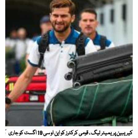
کیریبین پریمیئر لیگ ، قومی کرکٹرز کو این او سی 19 اگست کو جاری
آز