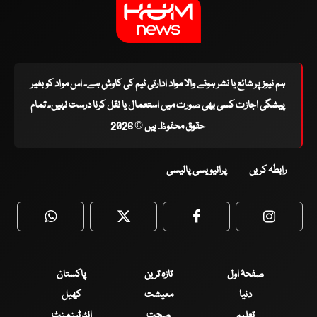
ہم نیوز پر شائع یا نشر ہونے والا مواد ادارتی ٹیم کی کاوش ہے۔ اس مواد کو بغیر
پیشگی اجازت کسی بھی صورت میں استعمال یا نقل کرنا درست نہیں۔ تمام
حقوق محفوظ ہیں © 2026
رابطہ کریں
پرائیویسی پالیسی
WhatsApp
Twitter
Facebook
Faceboo
صفحۂ اول
تازہ ترین
پاکستان
دنیا
معیشت
کھیل
تعلیم
صحت
انٹرٹینمنٹ