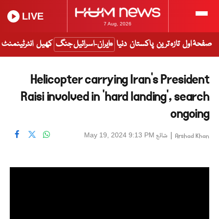
LIVE
7 Aug, 2026
صفحۂ اول
تازہ ترین
پاکستان
دنیا
ایران-اسرائیل جنگ
کھیل
انٹرٹینمنٹ
Helicopter carrying Iran's President
Raisi involved in 'hard landing', search
ongoing
|
شائع
May 19, 2024 9:13 PM
Arshad Khan