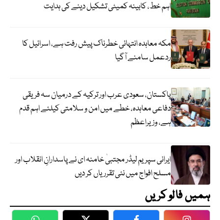
اہم خط، کابینہ کمیٹی تشکیل دینے کی ہدایت
مکہ معاہدہ انتہائی خطرناک پیش رفت ہے، اسرائیل کا
ردعمل سامنے آگیا
پاکستان، سعودی عرب اور ترکیہ کے درمیان سہ فریقی
دفاعی معاہدہ، خطے میں امن و سلامتی کیلئے اہم قدم
ہے، وزیراعظم
ایرانی سپریم لیڈر مجتبیٰ خامنہ ای نے پاسدارانِ انقلاب اور
مسلح افواج میں نئی تقرریاں کر دیں
ہمیں فالو کریں