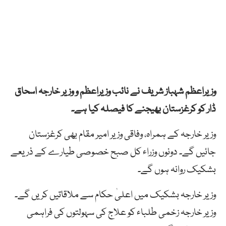
وزیراعظم شہباز شریف نے نائب وزیراعظم و وزیر خارجہ اسحاق
ڈار کو کرغزستان بھیجنے کا فیصلہ کیا ہے۔
وزیر خارجہ کے ہمراہ، وفاقی وزیر امیر مقام بھی کرغزستان
جائیں گے۔ دونوں وزراء کل صبح خصوصی طیارے کے ذریعے
بشکیک روانہ ہوں گے۔
وزیر خارجہ بشکیک میں اعلیٰ حکام سے ملاقاتیں کریں گے۔
وزیر خارجہ زخمی طلباء کو علاج کی سہولتوں کی فراہمی