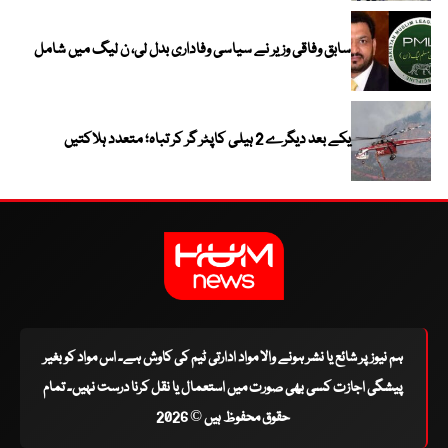
سابق وفاقی وزیر نے سیاسی وفاداری بدل لی، ن لیگ میں شامل
یکے بعد دیگرے 2 ہیلی کاپٹر گر کر تباہ؛ متعدد ہلاکتیں
ہم نیوز پر شائع یا نشر ہونے والا مواد ادارتی ٹیم کی کاوش ہے۔ اس مواد کو بغیر
پیشگی اجازت کسی بھی صورت میں استعمال یا نقل کرنا درست نہیں۔ تمام
حقوق محفوظ ہیں © 2026