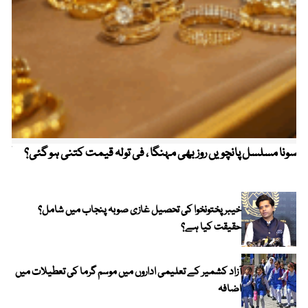
سونا مسلسل پانچویں روز بھی مہنگا ، فی تولہ قیمت کتنی ہو گئی؟
کولم
خیبر پختونخوا کی تحصیل غازی صوبہ پنجاب میں شامل؟
حقیقت کیا ہے؟
آزاد کشمیر کے تعلیمی اداروں میں موسم گرما کی تعطیلات میں
اضافہ