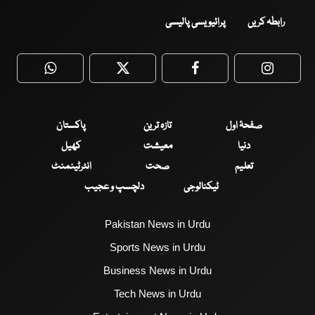
رابطہ کریں
پرائیویسی پالیسی
WhatsApp
Twitter
Facebook
Faceboo
صفحۂ اول
تازہ ترین
پاکستان
دنیا
معیشت
کھیل
تعلیم
صحت
انٹرٹینمنٹ
ٹیکنالوجی
دلچسپ و عجیب
Pakistan News in Urdu
Sports News in Urdu
Business News in Urdu
Tech News in Urdu