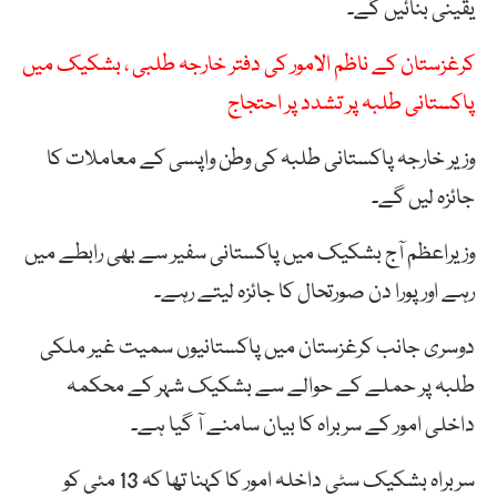
یقینی بنائیں گے۔
کرغزستان کے ناظم الامور کی دفتر خارجہ طلبی ، بشکیک میں
پاکستانی طلبہ پر تشدد پر احتجاج
وزیر خارجہ پاکستانی طلبہ کی وطن واپسی کے معاملات کا
جائزہ لیں گے۔
وزیراعظم آج بشکیک میں پاکستانی سفیر سے بھی رابطے میں
رہے اور پورا دن صورتحال کا جائزہ لیتے رہے۔
دوسری جانب کرغزستان میں پاکستانیوں سمیت غیر ملکی
طلبہ پر حملے کے حوالے سے بشکیک شہر کے محکمہ
داخلی امور کے سربراہ کا بیان سامنے آ گیا ہے۔
سربراہ بشکیک سٹی داخلہ امور کا کہنا تھا کہ 13 مئی کو