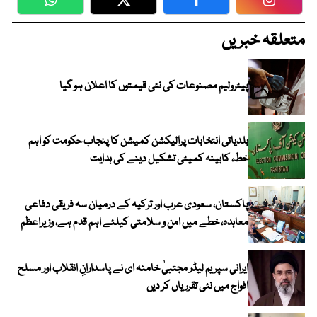
WhatsApp
Twitter
Facebook
Faceboo
متعلقہ خبریں
پیٹرولیم مصنوعات کی نئی قیمتوں کا اعلان ہو گیا
بلدیاتی انتخابات پرالیکشن کمیشن کا پنجاب حکومت کو اہم
خط، کابینہ کمیٹی تشکیل دینے کی ہدایت
پاکستان، سعودی عرب اور ترکیہ کے درمیان سہ فریقی دفاعی
معاہدہ، خطے میں امن و سلامتی کیلئے اہم قدم ہے، وزیراعظم
ایرانی سپریم لیڈر مجتبیٰ خامنہ ای نے پاسدارانِ انقلاب اور مسلح
افواج میں نئی تقرریاں کر دیں