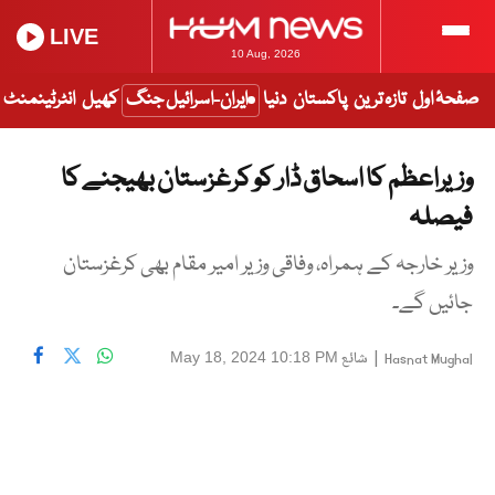
LIVE
10 Aug, 2026
صفحۂ اول
تازہ ترین
پاکستان
دنیا
ایران-اسرائیل جنگ
کھیل
انٹرٹینمنٹ
وزیراعظم کا اسحاق ڈار کو کرغزستان بھیجنے کا
فیصلہ
وزیر خارجہ کے ہمراہ، وفاقی وزیر امیر مقام بھی کرغزستان
جائیں گے۔
|
شائع
May 18, 2024 10:18 PM
Hasnat Mughal