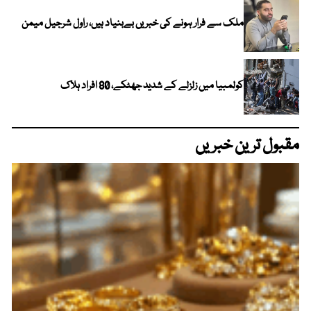
ملک سے فرار ہونے کی خبریں بےبنیاد ہیں، راول شرجیل میمن
کولمبیا میں زلزلے کے شدید جھٹکے، 80 افراد ہلاک
مقبول ترین خبریں