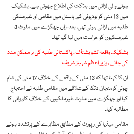
ہونے والی لڑائی میں ہلاکت کی اطلاع جھوٹی ہے۔ بشکیک
میں 13 مئی کو بودیونی کے ہاسٹل میں مقامی اور غیرملکی
طلبہ میں لڑائی ہوئی تھی، بعد ازاں جھگڑے میں ملوث 3
غیرملکیوں کو حراست میں لیا گیا تھا۔
بشکیک واقعہ تشویشناک ، پاکستانی طلبہ کی ہر ممکن مدد
کی جائے ، وزیر اعظم شہباز شریف
ان کا کہنا تھا کہ 13 مئی کے واقعے کے خلاف 17 مئی کی شام
چوئی کرمنجان دتکا کےعلاقے میں مقامی طلبہ نے احتجاج
کیا اور جھگڑے میں ملوث غیرملکیوں کے خلاف کارروائی کا
مطالبہ کیا۔
مقامی میڈیا کی رپورٹ کے مطابق مظاہرے کے پرتشدد ہونے