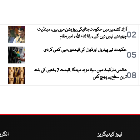
آزاد کشمیر میں حکومت بنانیکی پوزیشن میں ہیں ، مینڈیٹ
3
02
چھیننے نہیں دیں گے ، رانا ثناء اللہ ، امیر مقام
حکومت نے پیٹرول اور ڈیزل کی قیمتوں میں کمی کر دی
6
05
عالمی مارکیٹ میں سونا مزید مہنگا ، قیمت 7 ہفتوں کی بلند
9
08
ترین سطح پر پہنچ گئی
نیوز کیٹیگریز
انگر