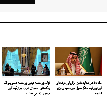
مکہ دفاعی معاہدہ امن، ترقی اور خوشحالی
ایک پر حملہ تینوں پر حملہ تصور ہو گا،
کے لیے اہم سنگِ میل ہے،سعودی وزیر
پاکستان ، سعودی عرب اور ترکیہ کے
خارجہ
درمیان دفاعی معاہدہ