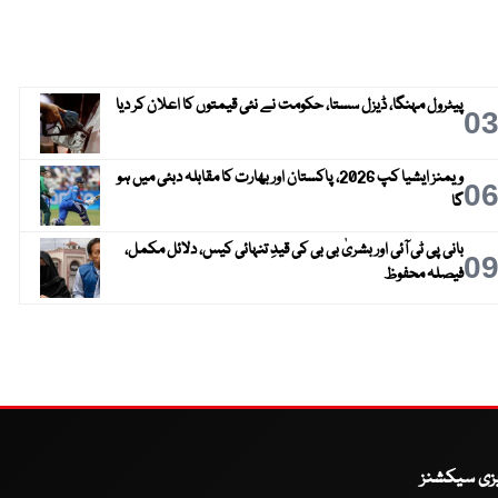
پیٹرول مہنگا، ڈیزل سستا، حکومت نے نئی قیمتوں کا اعلان کر دیا
0
ویمنز ایشیا کپ 2026، پاکستان اور بھارت کا مقابلہ دبئی میں ہو
0
گا
بانی پی ٹی آئی اور بشریٰ بی بی کی قیدِ تنہائی کیس، دلائل مکمل،
0
فیصلہ محفوظ
یزی سیکشنز