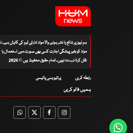
ہم نیوز پر شائع یا نشر ہونے والا مواد ادارتی ٹیم کی کاوش ہے۔ 
مواد کو بغیر پیشگی اجازت کسی بھی صورت میں استعمال یا
نقل کرنا درست نہیں۔ تمام حقوق محفوظ ہیں © 2026
رابطہ کریں
پرائیویسی پالیسی
ہمیں فالو کریں
WhatsApp
Twitter
Facebook
Facebook