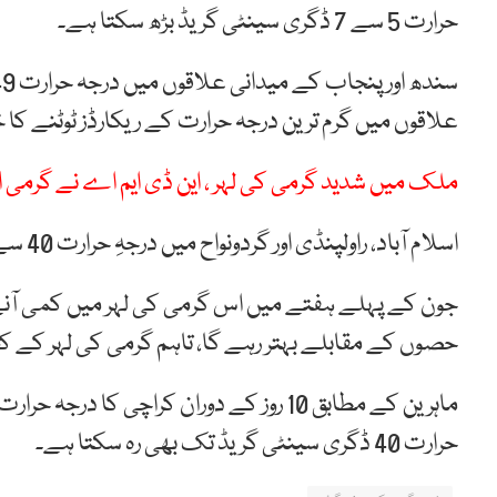
حرارت 5 سے 7 ڈگری سینٹی گریڈ بڑھ سکتا ہے۔
علاقوں میں گرم ترین درجہ حرارت کے ریکارڈز ٹوٹنے کا
ملک میں شدید گرمی کی لہر ، این ڈی ایم اے نے گرمی ال
اسلام آباد، راولپنڈی اور گردونواح میں درجہِ حرارت 40 سے 43 ڈگری سینٹی گریڈ تک پہنچ سکتا ہے۔
جون کے پہلے ہفتے میں اس گرمی کی لہر میں کمی آنے
حصوں کے مقابلے بہتر رہے گا، تاہم گرمی کی لہر کے کچ
حرارت 40 ڈگری سینٹی گریڈ تک بھی رہ سکتا ہے۔