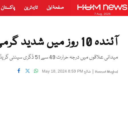
صفحۂ اول
تازہ ترین
پاکستان
7 Aug, 2026
آئندہ 10 روز میں شدید گرمی کی پیش گوئی
میدانی علاقوں میں درجہ حرارت 49 سے 51 ڈگری سینٹی گریڈ تک تجاوز کرسکتا ہے۔
|
شائع
May 18, 2024 8:59 PM
Hasnat Mughal