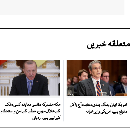
متعلقہ خبریں
مکہ مشترکہ دفاعی معاہدہ کسی ملک
امریکا ایران جنگ بندی معاہدہ آج یا کل
کے خلاف نہیں، خطے کے امن و استحکام
متوقع ہے، امریکی وزیر خزانہ
کے لیے ہے، اردوان