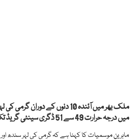
ملک بھر میں آئندہ 10 دنوں کے دو
میں درجہ حرارت 49 سے 51 ڈگری سینٹی گریڈ تک تجاوز کرسکتا ہے۔
ماہرین موسمیات کا کہنا ہے کہ گرمی کی لہر سندھ اور