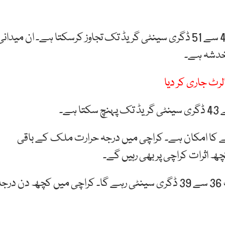
سندھ اور پنجاب کے میدانی علاقوں میں درجہ حرارت 49 سے 51 ڈگری سینٹی گریڈ تک تجاوز کرسکتا ہے۔ ان میدان
 خدشہ ہے۔
رٹ جاری کر دیا
 کا امکان ہے۔ کراچی میں درجہ حرارت ملک کے باقی
ھ اثرات کراچی پر بھی رہیں گے۔
ماہرین کے مطابق 10 روز کے دوران کراچی کا درجہ حرارت 36 سے 39 ڈگری سینٹی رہے گا۔ کراچی میں کچھ دن درج