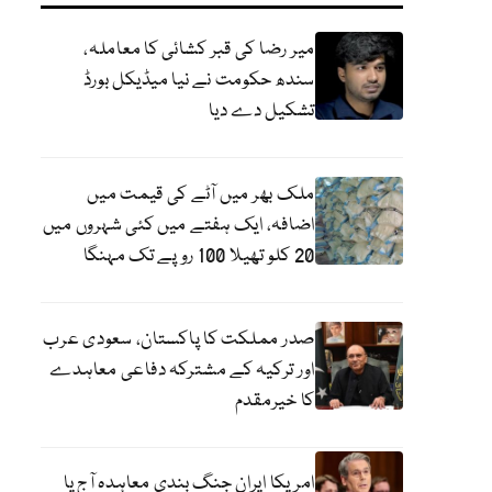
میر رضا کی قبر کشائی کا معاملہ،
سندھ حکومت نے نیا میڈیکل بورڈ
تشکیل دے دیا
ملک بھر میں آٹے کی قیمت میں
اضافہ، ایک ہفتے میں کئی شہروں میں
20 کلو تھیلا 100 روپے تک مہنگا
صدر مملکت کا پاکستان، سعودی عرب
اور ترکیہ کے مشترکہ دفاعی معاہدے
کا خیرمقدم
امریکا ایران جنگ بندی معاہدہ آج یا