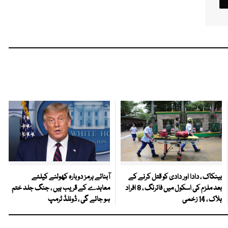
بینکاک ، دادا اور دادی کو قتل کرنے کے
آبنائے ہرمز دوبارہ کھولنے کیلئے
بعد ملزم کی اسکول میں فائرنگ ، 8 افراد
معاہدے کے قریب ہیں ، جنگ جلد ختم
ہلاک ، 14 زخمی
ہو جائے گی ، ڈونلڈ ٹرمپ