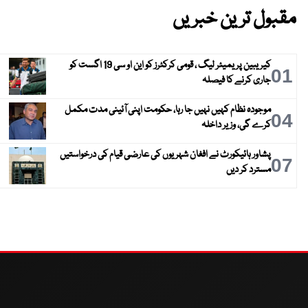
مقبول ترین خبریں
کیریبین پریمیئر لیگ ، قومی کرکٹرز کو این او سی 19 اگست کو
01
جاری کرنے کا فیصلہ
موجودہ نظام کہیں نہیں جا رہا، حکومت اپنی آئینی مدت مکمل
04
کرے گی، وزیر داخلہ
پشاور ہائیکورٹ نے افغان شہریوں کی عارضی قیام کی درخواستیں
07
مسترد کر دیں