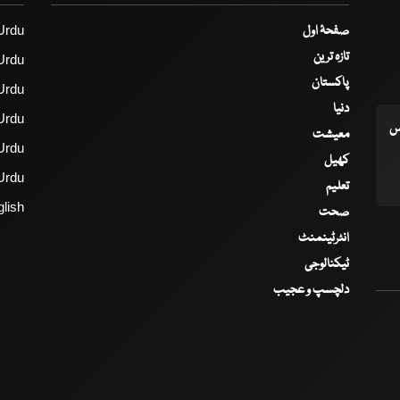
صفحۂ اول
Urdu
تازہ ترین
Urdu
پاکستان
Urdu
دنیا
Urdu
اس
معیشت
Urdu
کھیل
Urdu
تعلیم
lish
صحت
انٹرٹینمنٹ
ٹیکنالوجی
دلچسپ و عجیب