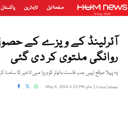
صفحۂ اول
تازہ ترین
پاکستان
6 Aug, 2026
آئرلینڈ کے ویزے کے حصول 
روانگی ملتوی کر دی گئی
یہ پہلا موقع نہیں جب فاسٹ بائولر کو ویزا میں تاخیر کا سامنا کرنا
|
شائع
May 6, 2024 4:23 PM
Faisal Zaheer