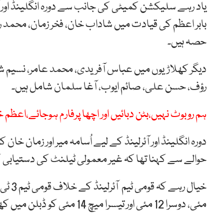
بابر اعظم کی قیادت میں شاداب خان، فخر زمان، محمد رضو
حصہ ہیں۔
دیگر کھلاڑیوں میں عباس آفریدی، محمد عامر، نسیم شاہ
رؤف، حسن علی، صائم ایوب، آغا سلمان شامل ہیں۔
ہم روبوٹ نہیں،بٹن دبائیں اور اچھا پرفارم ہوجائے،اعظم 
دورہ انگلینڈ اور آئرلینڈ کے لیے اُسامہ میر اور زمان 
حوالے سے کہنا تھا کہ غیر معمولی ٹیلنٹ کی دستیابی ک
مئی، دوسرا 12 مئی اور تیسرا میچ 14 مئی کو ڈبلن میں کھیلے گی۔