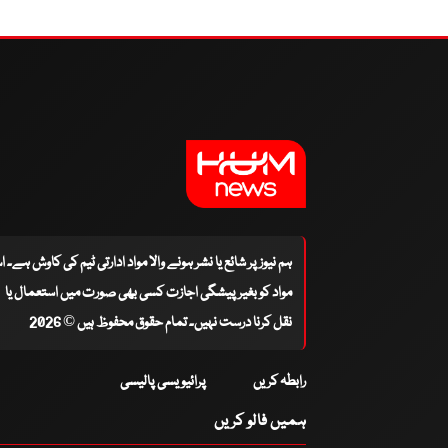
ہم نیوز پر شائع یا نشر ہونے والا مواد ادارتی ٹیم کی کاوش ہے۔ 
مواد کو بغیر پیشگی اجازت کسی بھی صورت میں استعمال یا
نقل کرنا درست نہیں۔ تمام حقوق محفوظ ہیں © 2026
رابطہ کریں
پرائیویسی پالیسی
ہمیں فالو کریں