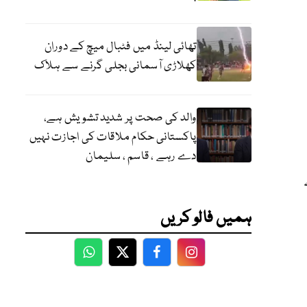
تھائی لینڈ میں فٹبال میچ کے دوران
کھلاڑی آسمانی بجلی گرنے سے ہلاک
والد کی صحت پر شدید تشویش ہے،
پاکستانی حکام ملاقات کی اجازت نہیں
دے رہے ، قاسم ، سلیمان
لے
ہمیں فالو کریں
WhatsApp
Twitter
Facebook
Facebook