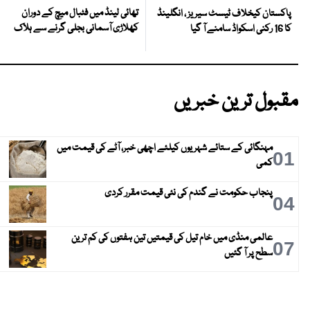
تھائی لینڈ میں فٹبال میچ کے دوران
پاکستان کیخلاف ٹیسٹ سیریز ، انگلینڈ
کھلاڑی آسمانی بجلی گرنے سے ہلاک
کا 16 رکنی اسکواڈ سامنے آ گیا
مقبول ترین خبریں
مہنگائی کے ستائے شہریوں کیلئے اچھی خبر، آٹے کی قیمت میں
01
کمی
پنجاب حکومت نے گندم کی نئی قیمت مقرر کردی
04
عالمی منڈی میں خام تیل کی قیمتیں تین ہفتوں کی کم ترین
07
سطح پر آ گئیں