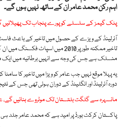
اہم رکن محمد عامر ان کے ساتھ نہیں ہوں گے۔
پنک گیمز کے سلسلے کو پورے پنجاب تک پھیلائیں گے،
آئرلینڈ کے ویزے کے حصول میں تاخیر کے باعث فاسٹ 
تاخیر ممکنہ طور پر 2010 میں اسپاٹ
منسلک ہے جس کی وجہ سے انہیں برطانیہ میں ایک مخ
دورہ آئرلینڈ اور انگلینڈ کے دوران ہوئی تھی جس کے نت
مانسہرہ سے گلگت بلتستان تک موٹروے بنائیں گے، ع
پاکستان کرکٹ بورڈ پر امید ہے کہ محمد عامر جلد ہی اپ