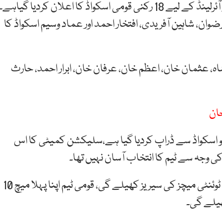
یاد رہے سلیکشن کمیٹی کی جانب سے دورہ انگلینڈ اور آئرلینڈ کے لیے 18 رکنی قومی اسکواڈ کا اعلان کردیا گیاہے۔
ان، شاہین آفریدی، افتخار احمد اور عماد وسیم اسکواڈ کا
، عثمان خان، اعظم خان، عرفان خان، ابرار احمد، حارث
خان
خان کو اسکواڈ سے ڈراپ کردیا گیا ہے،سلیکشن کمیٹی کا اس
ی وجہ سے ٹیم کا انتخاب آسان نہیں تھا۔
خیال رہے کہ قومی ٹیم آئرلینڈ کے خلاف قومی ٹیم 3 ٹی ٹوئنٹی میچز کی سیریز کھیلے گی، قومی ٹیم اپنا پہلا میچ 10