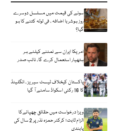
سونے کی قیمت میں مسلسل دوسرے
روز ہوشربا اضافہ ، فی تولہ کتنے کا ہو
گیا؟
امریکا ایران سے نمٹنے کیلئے ہر
ہتھیار استعمال کرے گا، نائب صدر
پاکستان کیخلاف ٹیسٹ سیریز ، انگلینڈ
کا 16 رکنی اسکواڈ سامنے آ گیا
ویزا درخواست میں حقائق چھپانےکا
الزام ثابت؛ کرکٹر حمزہ نذر پر 2 سال کی
پابندی