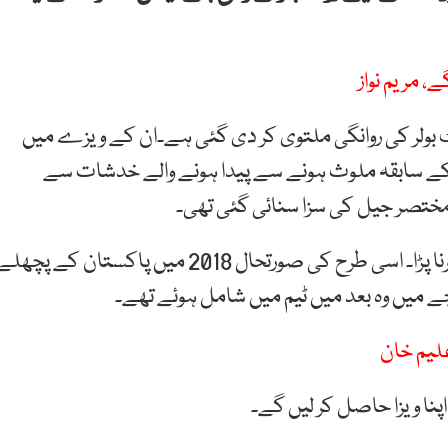
 مریم نواز
بولر کی روانگی ملتوی کر دی گئی ہے۔ان کے ویزے میں
 فکسنگ میں ان کے سابقہ ملوث ہونے سے پیدا ہونے والے خدشات سے
تصر جیل کی سزا سنائی گئی تھی۔
یہ پہلا موقع نہیں جب عامر کو ویزا میں تاخیر کا سامنا کرنا پڑا۔ اسی طرح کی صورتحال 2018 میں پاکستان کے پچھ
یجے میں وہ بعد میں ٹیم میں شامل ہوئے تھے۔
لیم خان
نا ویزا حاصل کر لیں گے۔