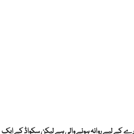
نگلینڈ کے دورے کے لیے روانہ ہونے والی ہے لیکن سکواڈ کے ایک