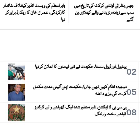
جوس بٹلر ٹی ٹوئنٹی کرکٹ کی تاریخ میں
بابر اعظم کی ویسٹ انڈیز کیخلاف شاندار
سب سے زیادہ رنز بنانے والے کھلاڑی بن
کارکردگی ، عمران خان کا ریکارڈ برابر کر
گئے
دیا
پیٹرول اور ڈیزل سستا، حکومت نے نئی قیمتوں کا اعلان کر دیا
3
02
موجودہ نظام کہیں نہیں جا رہا، حکومت اپنی آئینی مدت مکمل
6
05
کرے گی، وزیر داخلہ
پی سی بی کا ایکشن، غیر منظور شدہ لیگ کھیلنے والے کرکٹرز
9
08
کیلئے سخت وارننگ