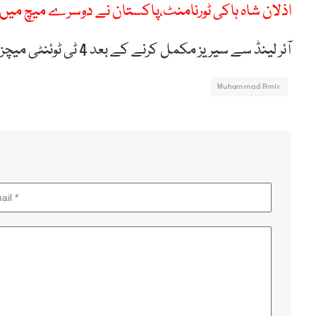
اذلان شاہ ہاکی ٹورنامنٹ،پاکستان نے دوسرے میچ میں
آئر لینڈ سے سیریز مکمل کرنے کے بعد 4 ٹی ٹوئنٹی میچز کھیلنے کے لیے ٹیم انگلینڈ روانہ ہوگی۔
Muhammad Amir