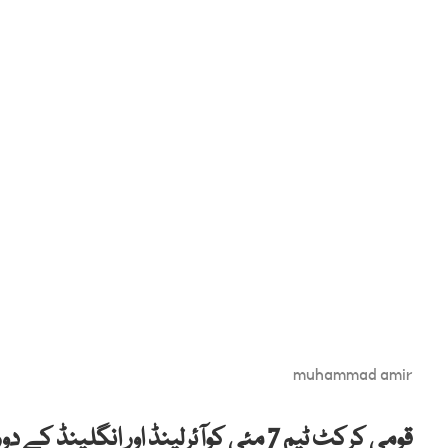
muhammad amir
قومی کرکٹ ٹیم 7 مئی کوآئرلینڈ اور ا