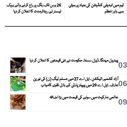
ٹیم میں تبدیلی کنڈیشن کی بنیاد پر ہوتی
26 برس تک رنگ پر راج کرنے والے بروک
ہے، بابر اعظم
لیسنر نے ریٹائرمنٹ کا اعلان کر دیا
پیٹرول مہنگا، ڈیزل سستا، حکومت نے نئی قیمتوں کا اعلان کر دیا
0
آزاد کشمیر الیکشن ، ایل اے 27 میں مسلم لیگ (ن) کی نورین
0
عارف ، ایل اے 28 میں پیپلز پارٹی کے بازل نقوی کامیاب
عالمی مارکیٹ میں سونے کی قیمت میں بڑا اضافہ
0