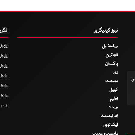
نیوز کیٹیگریز
انگر
صفحۂ اول
Urdu
تازہ ترین
Urdu
پاکستان
Urdu
دنیا
Urdu
اس
معیشت
Urdu
کھیل
Urdu
تعلیم
lish
صحت
انٹرٹینمنٹ
ٹیکنالوجی
دلچسپ و عجیب