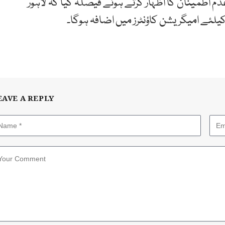
عدم اطمینان کا اظہار کرتے ہوئے فیصلہ کیا کہ لاہور
یلئے امیگریشن کاؤنٹرز میں اضافہ ہوگا۔
EAVE A REPLY