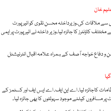
لیم خان
اروں سے ملاقات کی۔وزیرداخلہ محسن نقوی کو ائیرپورٹ
لف کاؤنٹرز کا جائزہ لیا۔وزیر داخلہ نے ائیر پورٹ پر ایمی
یشن و دفاع خواجہ آصف کے ہمراہ علامہ اقبال انٹرنیشنل
یا
تظامات کاجائزہ لیا، اے این ایف، اے ایس ایف اور کسٹمز کے
ٹ پر مسافروں کیلئے موجود سہولتوں کا بھی جائزہ لیا۔