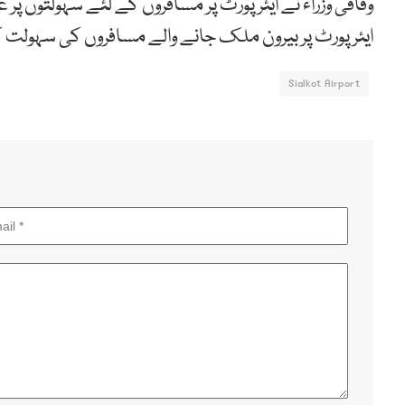
وفاقی وزراء نے ایئرپورٹ پر مسافروں کے لئے سہولتوں پر 
ایئرپورٹ پر بیرون ملک جانے والے مسافروں کی سہولت ک
Sialkot Airport