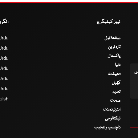
نیوز کیٹیگریز
انگر
صفحۂ اول
Urdu
تازہ ترین
Urdu
پاکستان
Urdu
دنیا
Urdu
اس
معیشت
Urdu
کھیل
Urdu
تعلیم
lish
صحت
انٹرٹینمنٹ
ٹیکنالوجی
دلچسپ و عجیب