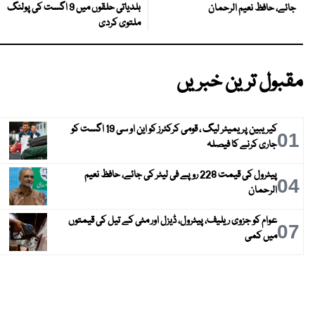
بلدیاتی حلقوں میں 9 اگست کی پولنگ
جائے، حافظ نعیم الرحمان
ملتوی کردی
مقبول ترین خبریں
کیریبین پریمیئر لیگ ، قومی کرکٹرز کو این او سی 19 اگست کو
01
جاری کرنے کا فیصلہ
پیٹرول کی قیمت 228 روپے فی لیٹر کی جائے، حافظ نعیم
04
الرحمان
عوام کو جزوی ریلیف، پیٹرول، ڈیزل اور مٹی کے تیل کی قیمتوں
07
میں کمی