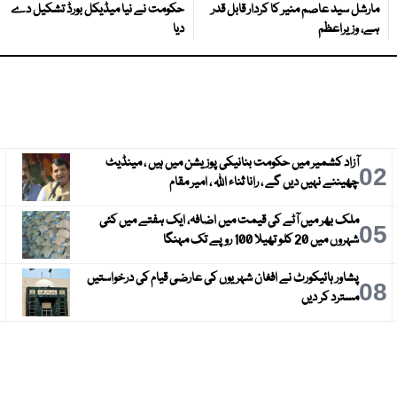
مارشل سید عاصم منیر کا کردار قابل قدر
حکومت نے نیا میڈیکل بورڈ تشکیل دے
ہے، وزیراعظم
دیا
آزاد کشمیر میں حکومت بنانیکی پوزیشن میں ہیں ، مینڈیٹ
3
02
چھیننے نہیں دیں گے ، رانا ثناء اللہ ، امیر مقام
ملک بھر میں آٹے کی قیمت میں اضافہ، ایک ہفتے میں کئی
6
05
شہروں میں 20 کلو تھیلا 100 روپے تک مہنگا
پشاور ہائیکورٹ نے افغان شہریوں کی عارضی قیام کی درخواستیں
9
08
مسترد کر دیں