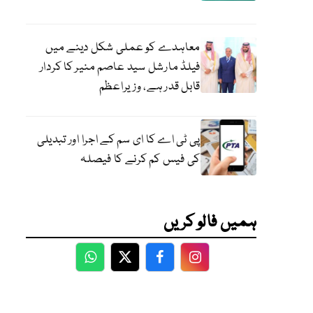
معاہدے کو عملی شکل دینے میں
فیلڈ مارشل سید عاصم منیر کا کردار
قابل قدر ہے، وزیراعظم
پی ٹی اے کا ای سم کے اجرا اور تبدیلی
کی فیس کم کرنے کا فیصلہ
ہمیں فالو کریں
WhatsApp
Twitter
Facebook
Facebook