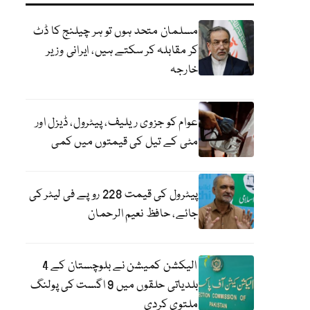
مسلمان متحد ہوں تو ہر چیلنج کا ڈٹ
کر مقابلہ کر سکتے ہیں، ایرانی وزیر
خارجہ
عوام کو جزوی ریلیف، پیٹرول، ڈیزل اور
مٹی کے تیل کی قیمتوں میں کمی
پیٹرول کی قیمت 228 روپے فی لیٹر کی
جائے، حافظ نعیم الرحمان
الیکشن کمیشن نے بلوچستان کے 4
بلدیاتی حلقوں میں 9 اگست کی پولنگ
ملتوی کردی