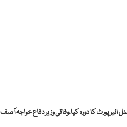
ل ائیرپورٹ کا دورہ کیا،وفاقی وزیر دفاع خواجہ آصف