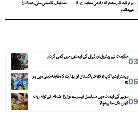
اور ترکیہ کے مشترکہ دفاعی معاہدے کا
بعد ایک کامیابی ملی، عطا تارڑ
خیرمقدم
حکومت نے پیٹرول اور ڈیزل کی قیمتوں میں کمی کر دی
0
ویمنز ایشیا کپ 2026، پاکستان اور بھارت کا مقابلہ دبئی میں ہو
0
گا
سونے کی قیمت میں مسلسل تیسرے روز بڑا اضافہ ، فی تولہ ریٹ
0
کہاں تک جا پہنچا؟