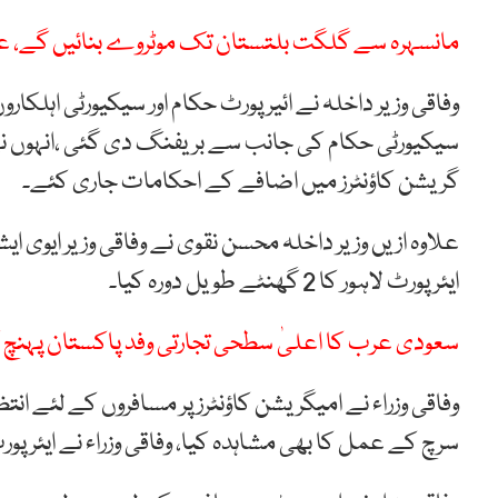
مانسہرہ سے گلگت بلتستان تک موٹروے بنائیں گے، ع
وفاقی وزیر داخلہ نے ائیرپورٹ حکام اور سیکیورٹی اہلک
سیکیورٹی حکام کی جانب سے بریفنگ دی گئی ،انہوں نے مخت
گریشن کاؤنٹرز میں اضافے کے احکامات جاری کئے۔
علاوہ ازیں وزیر داخلہ محسن نقوی نے وفاقی وزیر ایوی ا
ایئرپورٹ لاہور کا 2 گھنٹے طویل دورہ کیا۔
سعودی عرب کا اعلیٰ سطحی تجارتی وفد پاکستان پہنچ گ
وفاقی وزراء نے امیگریشن کاؤنٹرز پر مسافروں کے لئے ان
سرچ کے عمل کا بھی مشاہدہ کیا، وفاقی وزراء نے ایئرپور