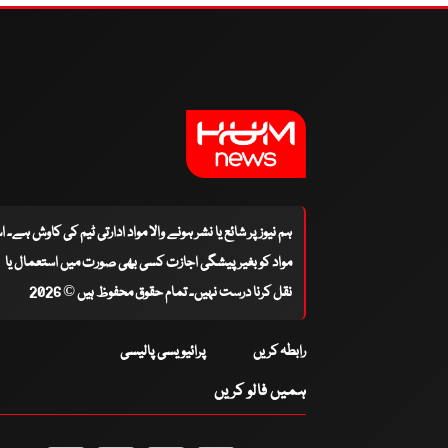
ہم نیوز پر شائع یا نشر ہونے والا مواد ادارتی ٹیم کی کاوش ہے۔ 
مواد کو بغیر پیشگی اجازت کسی بھی صورت میں استعمال یا
نقل کرنا درست نہیں۔ تمام حقوق محفوظ ہیں © 2026
رابطہ کریں
پرائیویسی پالیسی
ہمیں فالو کریں