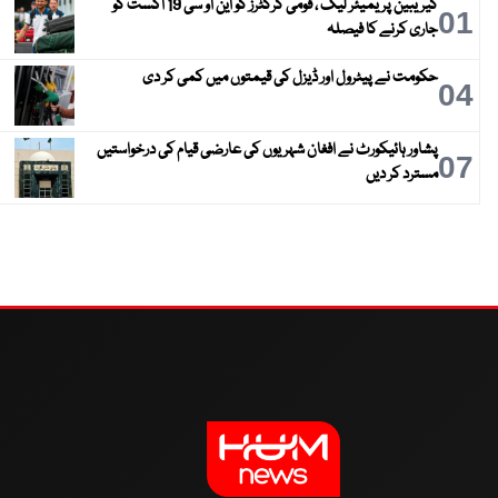
کیریبین پریمیئر لیگ ، قومی کرکٹرز کو این او سی 19 اگست کو
01
جاری کرنے کا فیصلہ
حکومت نے پیٹرول اور ڈیزل کی قیمتوں میں کمی کر دی
04
پشاور ہائیکورٹ نے افغان شہریوں کی عارضی قیام کی درخواستیں
07
مسترد کر دیں