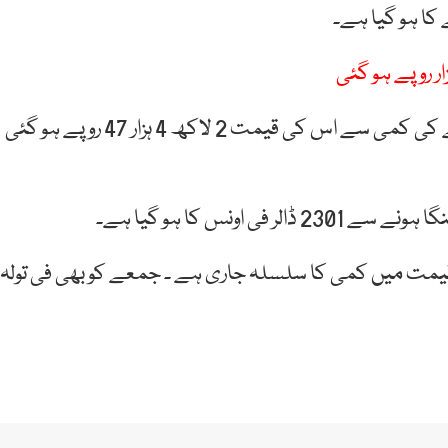
اسی طرح دس گرام سونے کی قیمت میں بھی 1257 روپے کی کمی سے اس کی قیمت 2 لاکھ 4 ہزار 47 روپے ہو گئی
قیمت میں کمی کا سلسلہ جاری ہے ۔ جمعے کو بھی فی تولہ