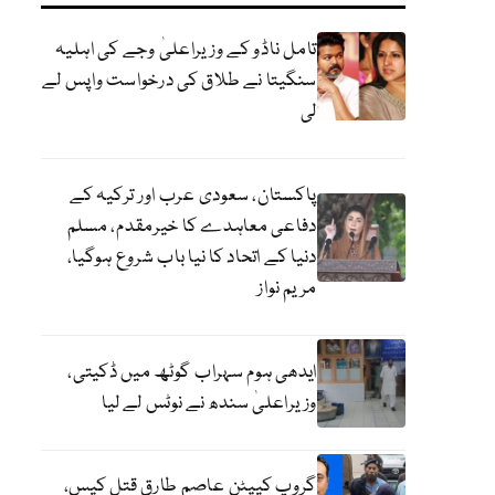
تامل ناڈو کے وزیراعلیٰ وجے کی اہلیہ
سنگیتا نے طلاق کی درخواست واپس لے
لی
پاکستان، سعودی عرب اور ترکیہ کے
دفاعی معاہدے کا خیرمقدم، مسلم
دنیا کے اتحاد کا نیا باب شروع ہوگیا،
مریم نواز
ایدھی ہوم سہراب گوٹھ میں ڈکیتی،
وزیراعلیٰ سندھ نے نوٹس لے لیا
گروپ کیپٹن عاصم طارق قتل کیس،