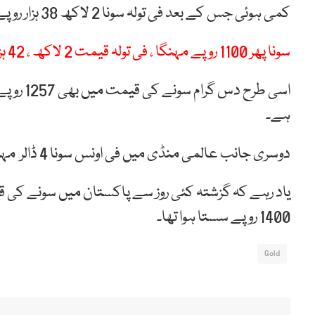
کمی ہوئی جس کے بعد فی تولہ سونا 2 لاکھ 38 ہزار روپے کا ہو گیا ہے۔
سونا پھر 1100 روپے مہنگا ، فی تولہ قیمت 2 لاکھ ، 42 ہزار روپے ہو گئی
ہے۔
دوسری جانب عالمی منڈی میں فی اونس سونا 4 ڈالر مہنگا ہونے سے 2301 ڈالر فی اونس کا ہو گیا ہے۔
یاد رہے کہ گزشتہ کئی روز سے پاکستان میں سونے کی 
1400 روپے سستا ہوا تھا۔
Gold