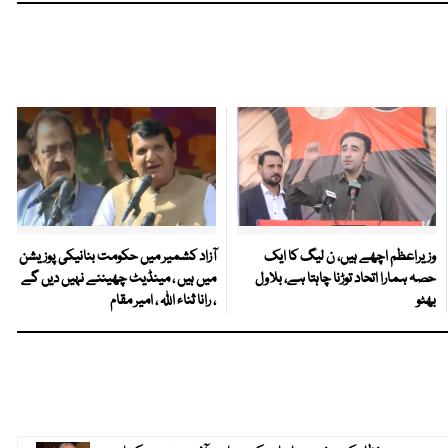
وزیراعظم اچھے ہیں، ن لیگ کا ایک
آزاد کشمیر میں حکومت بنانیکی پوزیشن
حصہ ہمارا اتحاد توڑنا چاہتا ہے، بلاول
میں ہیں ، مینڈیٹ چھیننے نہیں دیں گے
بھٹو
، رانا ثناء اللہ ، امیر مقام