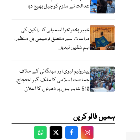
عدالت نے ملزم کو جیل بھیج دیا
خیبرپختونخوا اسمبلی کا اراکین کی
مراعات سے متعلق ترمیمی بل منظور،
اہم شقیں تبدیل
پیٹرولیم لیوی اور مہنگائی کے خلاف
جماعت اسلامی کا ملک گیر احتجاج،
510 شاہراہوں پر دھرنوں کا اعلان
ہمیں فالو کریں
WhatsApp
Twitter
Facebook
Facebook