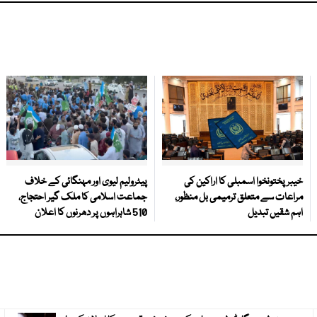
خیبرپختونخوا اسمبلی کا اراکین کی
پیٹرولیم لیوی اور مہنگائی کے خلاف
مراعات سے متعلق ترمیمی بل منظور،
جماعت اسلامی کا ملک گیر احتجاج،
اہم شقیں تبدیل
510 شاہراہوں پر دھرنوں کا اعلان