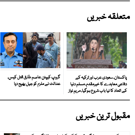
متعلقہ خبریں
گروپ کیپٹن عاصم طارق قتل کیس،
پاکستان، سعودی عرب اور ترکیہ کے
عدالت نے ملزم کو جیل بھیج دیا
دفاعی معاہدے کا خیرمقدم، مسلم دنیا
کے اتحاد کا نیا باب شروع ہوگیا، مریم نواز
مقبول ترین خبریں