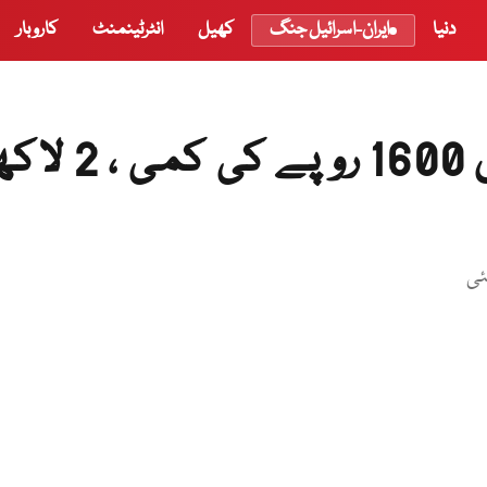
دنیا
ایران-اسرائیل جنگ
کھیل
انٹرٹینمنٹ
کاروبار
سونے کی فی تولہ قیمت میں 1600 روپے کی کم