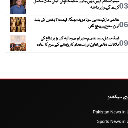
موجودہ نظام کہیں نہیں جا رہا، حکومت اپنی آئینی مدت مکمل
0
کرے گی، وزیر داخلہ
عالمی مارکیٹ میں سونا مزید مہنگا ، قیمت 7 ہفتوں کی بلند
0
ترین سطح پر پہنچ گئی
فیلڈ مارشل سید عاصم منیر اور صومالیہ کے وزیر دفاع کی
0
ملاقات، دفاعی تعاون اور استعدادِ کار بڑھانے کے عزم کا اعادہ
یزی سیکشنز
Pakistan News in 
Sports News in 