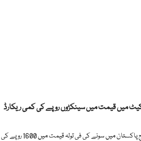
کیٹ میں قیمت میں سینکڑوں روپے کی کمی ریکارڈ
آل پاکستان جیمز اینڈ جیولرز ایسوسی ایشن کے مطابق آج پاکستان میں سونے کی فی تولہ قیمت میں 1600 روپے کی