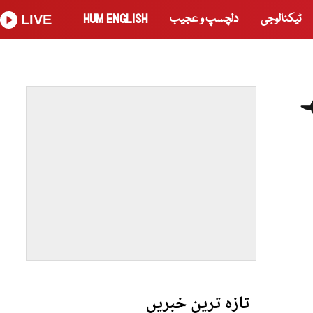
ٹیکنالوجی
دلچسپ و عجیب
HUM ENGLISH
LIVE
ی ، 2 لاکھ
تازہ ترین خبریں