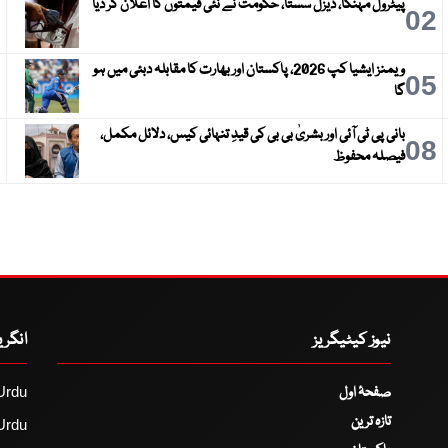
پیٹرول مہنگا، ڈیزل سستا، حکومت نے نئی قیمتوں کا اعلان کر دیا
3
02
ویمنز ایشیا کپ 2026، پاکستان اور بھارت کا مقابلہ دبئی میں ہو
6
05
گا
بانی پی ٹی آئی اور بشریٰ بی بی کی قیدِ تنہائی کیس، دلائل مکمل،
9
08
فیصلہ محفوظ
نیوز کیٹیگریز
انگر
صفحۂ اول
Urdu
تازہ ترین
Urdu