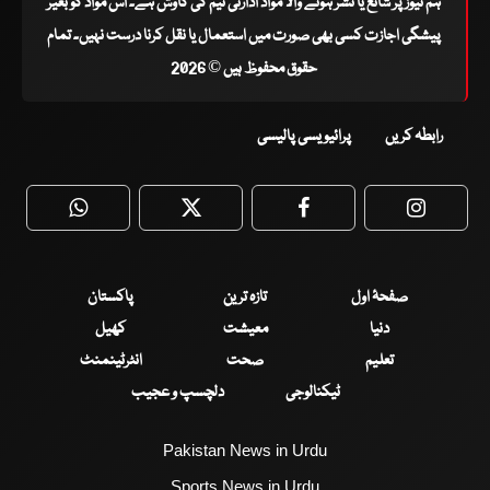
ہم نیوز پر شائع یا نشر ہونے والا مواد ادارتی ٹیم کی کاوش ہے۔ اس مواد کو بغیر
پیشگی اجازت کسی بھی صورت میں استعمال یا نقل کرنا درست نہیں۔ تمام
حقوق محفوظ ہیں © 2026
رابطہ کریں
پرائیویسی پالیسی
WhatsApp
Twitter
Facebook
Faceboo
صفحۂ اول
تازہ ترین
پاکستان
دنیا
معیشت
کھیل
تعلیم
صحت
انٹرٹینمنٹ
ٹیکنالوجی
دلچسپ و عجیب
Pakistan News in Urdu
Sports News in Urdu