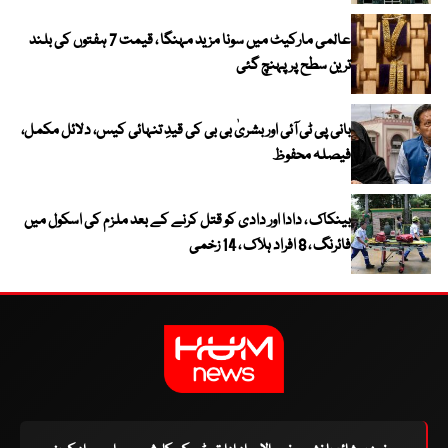
عالمی مارکیٹ میں سونا مزید مہنگا ، قیمت 7 ہفتوں کی بلند
ترین سطح پر پہنچ گئی
بانی پی ٹی آئی اور بشریٰ بی بی کی قیدِ تنہائی کیس، دلائل مکمل،
فیصلہ محفوظ
بینکاک ، دادا اور دادی کو قتل کرنے کے بعد ملزم کی اسکول میں
فائرنگ ، 8 افراد ہلاک ، 14 زخمی