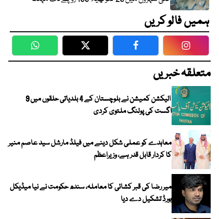
ہمیں فالو کریں
WhatsApp
Twitter
Facebook
Faceboo
متعلقہ خبریں
الیکشن کمیشن نے بلوچستان کے 4 بلدیاتی حلقوں میں 9
اگست کی پولنگ ملتوی کردی
معاہدے کو عملی شکل دینے میں فیلڈ مارشل سید عاصم منیر
کا کردار قابل قدر ہے، وزیراعظم
میر رضا کی قبر کشائی کا معاملہ، سندھ حکومت نے نیا میڈیکل
بورڈ تشکیل دے دیا