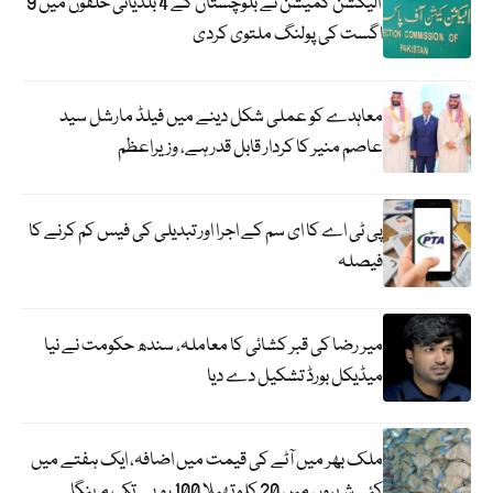
الیکشن کمیشن نے بلوچستان کے 4 بلدیاتی حلقوں میں 9
اگست کی پولنگ ملتوی کردی
معاہدے کو عملی شکل دینے میں فیلڈ مارشل سید
عاصم منیر کا کردار قابل قدر ہے، وزیراعظم
پی ٹی اے کا ای سم کے اجرا اور تبدیلی کی فیس کم کرنے کا
فیصلہ
میر رضا کی قبر کشائی کا معاملہ، سندھ حکومت نے نیا
میڈیکل بورڈ تشکیل دے دیا
ملک بھر میں آٹے کی قیمت میں اضافہ، ایک ہفتے میں
کئی شہروں میں 20 کلو تھیلا 100 روپے تک مہنگا