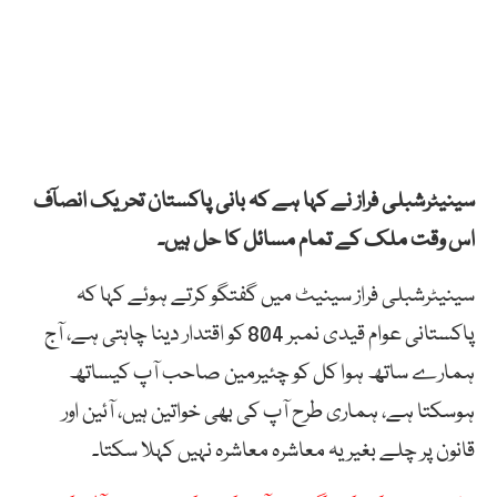
سینیٹرشبلی فراز نے کہا ہے کہ بانی پاکستان تحریک انصآف
اس وقت ملک کے تمام مسائل کا حل ہیں۔
سینیٹرشبلی فراز سینیٹ میں گفتگو کرتے ہوئے کہا کہ
پاکستانی عوام قیدی نمبر 804 کو اقتدار دینا چاہتی ہے، آج
ہمارے ساتھ ہوا کل کو چئیرمین صاحب آپ کیساتھ
ہوسکتا ہے، ہماری طرح آپ کی بھی خواتین ہیں، آئین اور
قانون پر چلے بغیر یہ معاشرہ معاشرہ نہیں کہلا سکتا۔