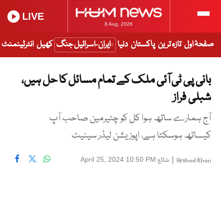
LIVE
8 Aug, 2026
صفحۂ اول
تازہ ترین
پاکستان
دنیا
ایران-اسرائیل جنگ
کھیل
انٹرٹینمنٹ
بانی پی ٹی آئی ملک کے تمام مسائل کا حل ہیں،
شبلی فراز
آج ہمارے ساتھ ہوا کل کو چئیرمین صاحب آپ
کیساتھ ہوسکتا ہے، اپوزیشن لیڈر سینیٹ
|
شائع
April 25, 2024 10:50 PM
Arshad Khan