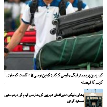
کیریبین پریمیئر لیگ ، قومی کرکٹرز کو این او سی 19 اگست کو جاری
آز
کرنے کا فیصلہ
چھی
پشاور ہائیکورٹ نے افغان شہریوں کی عارضی قیام کی درخواستیں
مسترد کر دیں