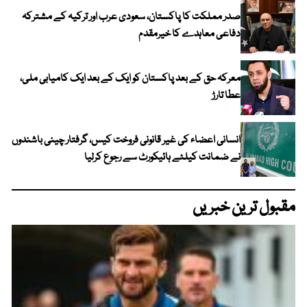
صدر مملکت کا پاکستان، سعودی عرب اور ترکیہ کے مشترکہ
دفاعی معاہدے کا خیرمقدم
معرکہ حق کے بعد پاکستان کو ایک کے بعد ایک کامیابی ملی،
عطا تارڑ
انسانی اعضاء کی غیر قانونی فروخت کیس، گرفتار چینی باشندوں
نے ضمانت کیلئے ہائیکورٹ سے رجوع کرلیا
مقبول ترین خبریں