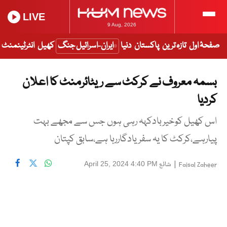
LIVE
9 Aug, 2026
صفحۂ اول
تازہ ترین
پاکستان
دنیا
ایران-اسرائیل جنگ
کھیل
انٹرٹینمنٹ
بسمہ معروف نے کرکٹ سے ریٹائرمنٹ کا اعلان
کردیا
اس کھیل کوخیربادکہہ رہی ہوں جس سے مجھے بہت
پیارہے،کرکٹ کا یہ سفر یادگاررہا ہے،سابق کپتان
|
شائع
April 25, 2024 4:40 PM
Faisal Zaheer