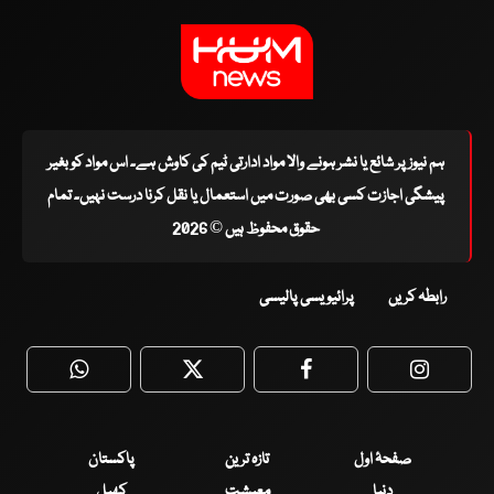
ہم نیوز پر شائع یا نشر ہونے والا مواد ادارتی ٹیم کی کاوش ہے۔ اس مواد کو بغیر
پیشگی اجازت کسی بھی صورت میں استعمال یا نقل کرنا درست نہیں۔ تمام
حقوق محفوظ ہیں © 2026
رابطہ کریں
پرائیویسی پالیسی
WhatsApp
Twitter
Facebook
Faceboo
صفحۂ اول
تازہ ترین
پاکستان
دنیا
معیشت
کھیل