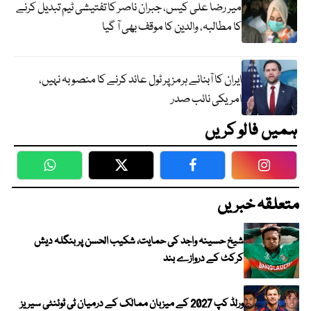
میر رضا علی کیس، جبران ناصر کا تفتیشی ٹیم تبدیل کرنے
کا مطالبہ، والدین کا موقف بھی آ گیا
ایران کا آبنائے ہرمز پر ٹول عائد کرنے کا منصوبہ نہیں،
امریکی نائب صدر
ہمیں فالو کریں
WhatsApp
Twitter
Facebook
Faceboo
متعلقہ خبریں
شیخ حسینہ واجد کی حمایت، شکیب الحسن پر بنگلہ دیش
کرکٹ کے دروازے بند
ورلڈ کپ 2027 کے میزبان ممالک کے درمیان ٹی ٹوئنٹی سیریز