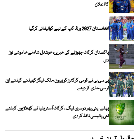
کا اعلان
افغانستان 2027 ورلڈ کپ کے لیے کوالیفائی کرگیا
پاکستان کرکٹ چھوڑنے کی خبریں، خوشدل شاہ نے خاموشی توڑ
دی
پی سی بی نے قومی کرکٹرز کو بیرون ملک لیگز کھیلنے کیلئے این
او سی جاری کر دیئے
پہلے اپنی پھر دوسری لیگ ، کرکٹ آسٹریلیا نے کھلاڑیوں کیلئے
نئی پالیسی نافذ کر دی