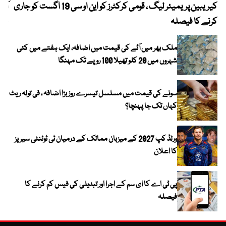
کیریبین پریمیئر لیگ ، قومی کرکٹرز کو این او سی 19 اگست کو جاری
آز
کرنے کا فیصلہ
چھی
ملک بھر میں آٹے کی قیمت میں اضافہ، ایک ہفتے میں کئی
شہروں میں 20 کلو تھیلا 100 روپے تک مہنگا
سونے کی قیمت میں مسلسل تیسرے روز بڑا اضافہ ، فی تولہ ریٹ
کہاں تک جا پہنچا؟
ورلڈ کپ 2027 کے میزبان ممالک کے درمیان ٹی ٹوئنٹی سیریز
کا اعلان
پی ٹی اے کا ای سم کے اجرا اور تبدیلی کی فیس کم کرنے کا
فیصلہ