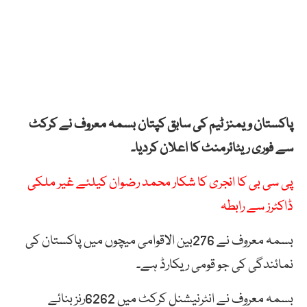
پاکستان ویمنز ٹیم کی سابق کپتان بسمہ معروف نے کرکٹ
سے فوری ریٹائرمنٹ کا اعلان کردیا۔
پی سی بی کا انجری کا شکار محمد رضوان کیلئے غیر ملکی
ڈاکٹرز سے رابطہ
بسمہ معروف نے 276بین الاقوامی میچوں میں پاکستان کی
نمائندگی کی جو قومی ریکارڈ ہے۔
بسمہ معروف نے انٹرنیشنل کرکٹ میں 6262رنز بنائے