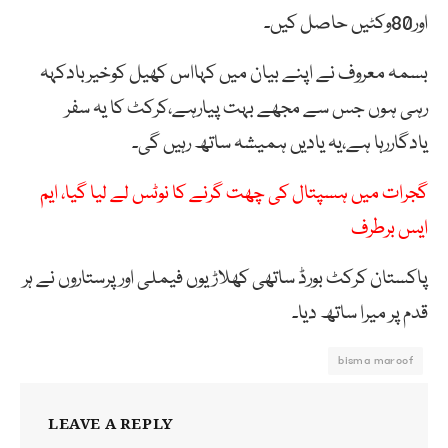
اور80وکٹیں حاصل کیں۔
بسمہ معروف نے اپنے بیان میں کہااس کھیل کوخیربادکہہ
رہی ہوں جس سے مجھے بہت پیارہے،کرکٹ کا یہ سفر
یادگاررہا ہے،یہ یادیں ہمیشہ ساتھ رہیں گی۔
گجرات میں ہسپتال کی چھت گرنے کا نوٹس لے لیا گیا، ایم
ایس برطرف
پاکستان کرکٹ بورڈ ساتھی کھلاڑیوں فیملی اور پرستاروں نے ہر
قدم پر میرا ساتھ دیا۔
bisma maroof
LEAVE A REPLY