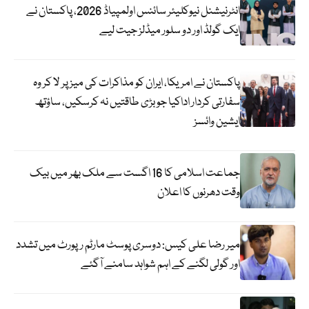
انٹرنیشنل نیوکلیئر سائنس اولمپیاڈ 2026، پاکستان نے
ایک گولڈ اور دو سلور میڈلز جیت لیے
پاکستان نے امریکا، ایران کو مذاکرات کی میز پر لا کر وہ
سفارتی کردار اداکیا جو بڑی طاقتیں نہ کرسکیں، ساؤتھ
ایشین وائسز
جماعت اسلامی کا 16 اگست سے ملک بھر میں بیک
وقت دھرنوں کا اعلان
میر رضا علی کیس: دوسری پوسٹ مارٹم رپورٹ میں تشدد
اور گولی لگنے کے اہم شواہد سامنے آگئے