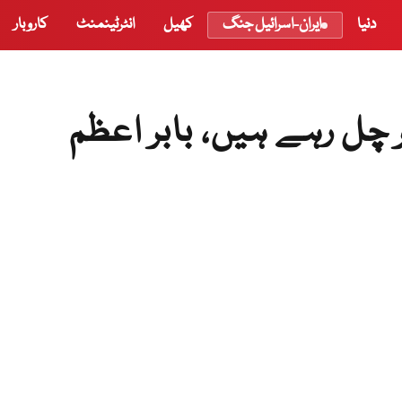
دنیا
ایران-اسرائیل جنگ
کھیل
انٹرٹینمنٹ
کاروبار
 چل رہے ہیں، بابر اعظم