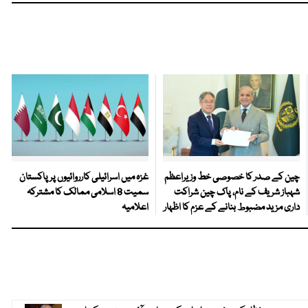
چین کے صدر کا خصوصی خط وزیراعظم
غزہ میں اسرائیلی کارروائیوں پر پاکستان
شہباز شریف کے نام، پاک چین شراکت
سمیت 8 اسلامی ممالک کا مشترکہ
داری مزید مضبوط بنانے کے عزم کا اظہار
اعلامیہ