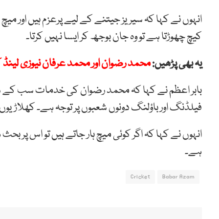
انہوں نے کہا کہ سیریز جیتنے کے لیے پرعزم ہیں اور میچ
کیچ چھوڑتا ہے تو وہ جان بوجھ کر ایسا نہیں کرتا۔
یہ بھی پڑھیں:
محمد رضوان اور محمد عرفان نیوزی لینڈ ک
بابر اعظم نے کہا کہ محمد رضوان کی خدمات سب کے سام
فیلڈنگ اور باؤلنگ دونوں شعبوں پر توجہ ہے۔ کھلاڑیوں 
ہے۔
Cricket
Babar Azam