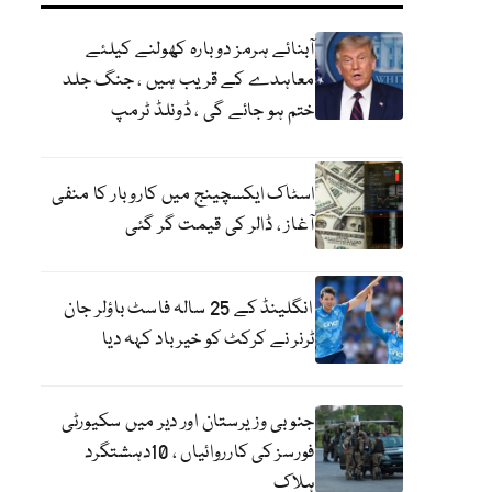
آبنائے ہرمز دوبارہ کھولنے کیلئے
معاہدے کے قریب ہیں ، جنگ جلد
ختم ہو جائے گی ، ڈونلڈ ٹرمپ
اسٹاک ایکسچینج میں کاروبار کا منفی
آغاز ، ڈالر کی قیمت گر گئی
انگلینڈ کے 25 سالہ فاسٹ باؤلر جان
ٹرنر نے کرکٹ کو خیر باد کہہ دیا
جنوبی وزیرستان اور دیر میں سکیورٹی
فورسز کی کارروائیاں ، 10دہشتگرد
ہلاک