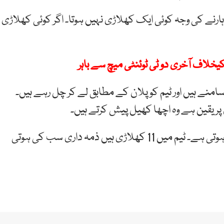
 ہارنے کی وجہ کوئی ایک کھلاڑی نہیں ہوتا۔ اگر کوئی کھلاڑی
یخلاف آخری دو ٹی ٹوئنٹی میچ سے باہر
نے ہیں اور ٹیم کو پلان کے مطابق لے کر چل رہے ہیں۔
پر یقین ہے وہ اچھا کھیل پیش کرتے ہیں۔
انہوں نے کہا کہ اگر کوئی میچ ہار جاتے ہیں تو اس پر بحث ہوتی ہے۔ ٹیم میں 11 کھلاڑی ہیں ذمہ داری سب کی ہوتی