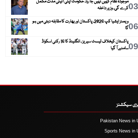
موجودہ نظام کہیں نہیں جا رہا، حکومت اپنی آئینی مدت مکمل
0
کرے گی، وزیر داخلہ
ویمنز ایشیا کپ 2026، پاکستان اور بھارت کا مقابلہ دبئی میں ہو
0
گا
پاکستان کیخلاف ٹیسٹ سیریز ، انگلینڈ کا 16 رکنی اسکواڈ
0
سامنے آ گیا
یزی سیکشنز
Pakistan News in 
Sports News in 