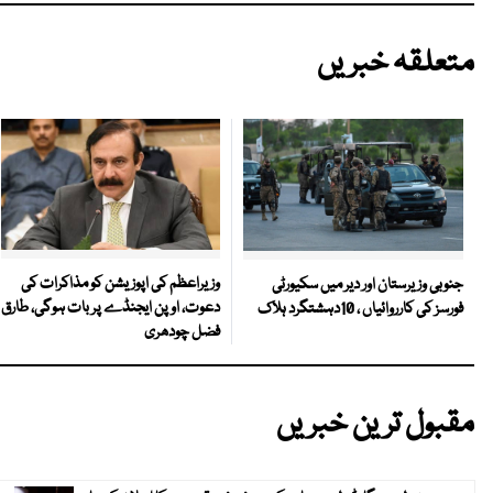
متعلقہ خبریں
وزیراعظم کی اپوزیشن کو مذاکرات کی
جنوبی وزیرستان اور دیر میں سکیورٹی
دعوت، اوپن ایجنڈے پر بات ہوگی، طارق
فورسز کی کارروائیاں ، 10دہشتگرد ہلاک
فضل چودھری
مقبول ترین خبریں