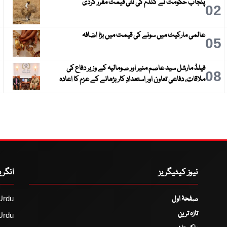
پنجاب حکومت نے گندم کی نئی قیمت مقرر کردی
3
02
عالمی مارکیٹ میں سونے کی قیمت میں بڑا اضافہ
6
05
فیلڈ مارشل سید عاصم منیر اور صومالیہ کے وزیر دفاع کی
9
08
ملاقات، دفاعی تعاون اور استعدادِ کار بڑھانے کے عزم کا اعادہ
نیوز کیٹیگریز
انگر
صفحۂ اول
Urdu
تازہ ترین
Urdu