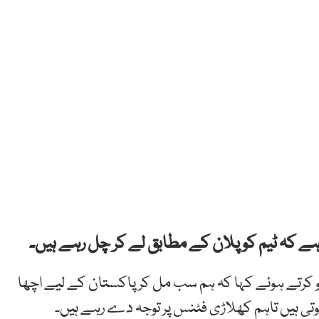
 ہے کہ ٹیم کو پلان کے مطابق لے کر چل رہے ہیں۔
و کرتے ہوئے کہا کہ ہم سب مل کر پاکستان کے لیے اچھا
تی ہیں تاہم کھلاڑی فٹنس پر توجہ دے رہے ہیں۔