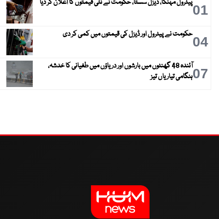
پیٹرول مہنگا، ڈیزل سستا، حکومت نے نئی قیمتوں کا اعلان کر دیا
01
حکومت نے پیٹرول اور ڈیزل کی قیمتوں میں کمی کر دی
04
آئندہ 48 گھنٹوں میں بارشوں اور دریاؤں میں طغیانی کا خدشہ،
07
ہنگامی تیاریاں تیز