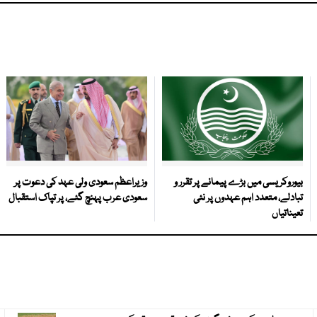
بیوروکریسی میں بڑے پیمانے پر تقرر و
وزیراعظم سعودی ولی عہد کی دعوت پر
تبادلے، متعدد اہم عہدوں پر نئی
سعودی عرب پہنچ گئے، پر تپاک استقبال
تعیناتیاں