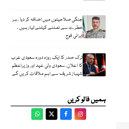
جنگی صلاحیتوں میں اضافہ کر دیا ، ہر
خطرے سے نمٹنے کیلئے تیار ہیں ،
ایرانی فوج
ترک صدر کا ایک روزہ دورہ سعودی عرب
کا اعلان، سعودی ولی عہد اور وزیراعظم
شہباز شریف سے اہم ملاقات کریں گے
ہمیں فالو کریں
WhatsApp
Twitter
Facebook
Facebook