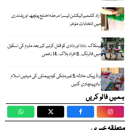
آزاد کشمیرالیکشن تیسرا مرحلہ؛ضلع پونچھ اور پلندری
میں انتخابات مؤخر
بینکاک ، دادا اور دادی کو قتل کرنے کے بعد ملزم کی اسکول
میں فائرنگ ، 8 افراد ہلاک ، 14 زخمی
براڈ پیک حادثہ،5غیرملکی کوہ پیماؤں کی میتیں اسلام
آبادپہنچادی گئیں
ہمیں فالو کریں
WhatsApp
Twitter
Facebook
Faceboo
متعلقہ خبریں