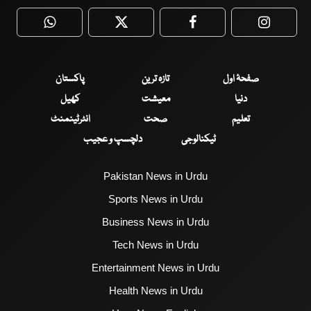
WhatsApp
Twitter
Facebook
Faceboo
صفحۂ اول
تازہ ترین
پاکستان
دنیا
معیشت
کھیل
تعلیم
صحت
انٹرٹینمنٹ
ٹیکنالوجی
دلچسپ و عجیب
Pakistan News in Urdu
Sports News in Urdu
Business News in Urdu
Tech News in Urdu
Entertainment News in Urdu
Health News in Urdu