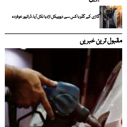
گاڑی کے گلَو باکس سے دیوہیکل اژدہا نکل آیا، ڈرائیور خوفزدہ
مقبول ترین خبریں