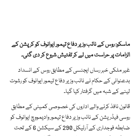
ماسکو: روس کے نائب وزیر دفاع تیمور ایوانوف کو کرپشن کے
الزامات پر حراست میں لے کر تفتیش شروع کر دی گئی۔
غیر ملکی خبر رساں ایجنسی کے مطابق روس کے انسداد
بدعنوانی کے حکام نے نائب وزیر دفاع تیمور ایوانوف کو رشوت
لینے کے شبہ میں گرفتار کیا گیا۔
قانون نافذ کرنے والے اداروں کی خصوصی کمیٹی کے مطابق
روسی فیڈریشن کے نائب وزیر دفاع تیمور وادیمووچ ایوانوف کو
ضابطہ فوجداری کے آرٹیکل 290 کے سیکشن 6 کے تحت