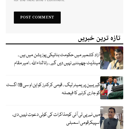
تازہ ترین خبریں
آزاد کشمیر میں حکومت بنانیکی پوزیشن میں ہیں ،
مینڈیٹ چھیننے نہیں دیں گے ، رانا ثناء اللہ ، امیر مقام
کیریبین پریمیئر لیگ ، قومی کرکٹرز کو این او سی 19 اگست
کو جاری کرنے کا فیصلہ
میں نے پی ٹی آئی کومذاکرات کی کوئی دعوت نہیں دی،
اسپیکرقومی اسمبلی