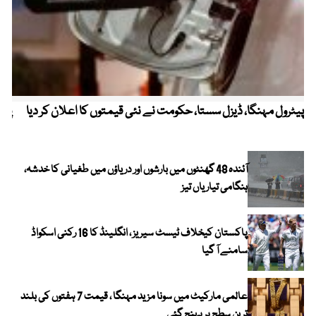
پیٹرول مہنگا، ڈیزل سستا، حکومت نے نئی قیمتوں کا اعلان کر دیا
پنج
آئندہ 48 گھنٹوں میں بارشوں اور دریاؤں میں طغیانی کا خدشہ،
ہنگامی تیاریاں تیز
پاکستان کیخلاف ٹیسٹ سیریز ، انگلینڈ کا 16 رکنی اسکواڈ
سامنے آ گیا
عالمی مارکیٹ میں سونا مزید مہنگا ، قیمت 7 ہفتوں کی بلند
ترین سطح پر پہنچ گئی