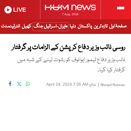
LIVE
7 Aug, 2026
صفحۂ اول
تازہ ترین
پاکستان
دنیا
ایران-اسرائیل جنگ
کھیل
انٹرٹینمنٹ
روسی نائب وزیر دفاع کرپشن کے الزامات پر گرفتار
نائب وزیر دفاع تیمور ایوانوف کو رشوت لینے کے شبہ میں
گرفتار کیا گیا۔
|
شائع
April 24, 2024 7:06 AM
Ahmed Hussain