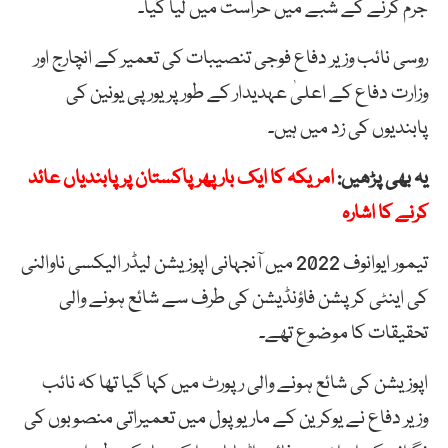
جرم کرنے کے شبے میں حراست میں لیا گیا۔
روسی نائب وزیر دفاع فوجی تنصیبات کی تعمیر کے انچارج اور
وزارت دفاع کے اعلیٰ عہدیدار کے طور پر یورپی یونین کی
پابندیوں کی زد میں ہیں۔
یہ بھی پڑھیں:
امریکہ کا ایک بار پھر پاکستان پر پابندیاں عائد
کرنے کا اشارہ
تیمور ایوانوف 2022 میں آنجہانی اپوزیشن لیڈر الیکسی ناوالنی
کی اینٹی کرپشن فاؤنڈیشن کی طرف سے شائع ہونے والی
تحقیقات کا موضوع تھے۔
اپوزیشن کی شائع ہونے والی رپورٹ میں کہا گیا تھا کہ نائب
وزیر دفاع نے یوکرین کے ماریوپول میں تعمیراتی منصوبوں کی