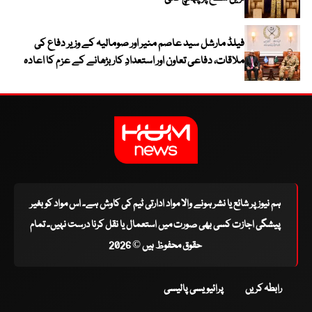
فیلڈ مارشل سید عاصم منیر اور صومالیہ کے وزیر دفاع کی
ملاقات، دفاعی تعاون اور استعدادِ کار بڑھانے کے عزم کا اعادہ
ہم نیوز پر شائع یا نشر ہونے والا مواد ادارتی ٹیم کی کاوش ہے۔ اس مواد کو بغیر
پیشگی اجازت کسی بھی صورت میں استعمال یا نقل کرنا درست نہیں۔ تمام
حقوق محفوظ ہیں © 2026
رابطہ کریں
پرائیویسی پالیسی