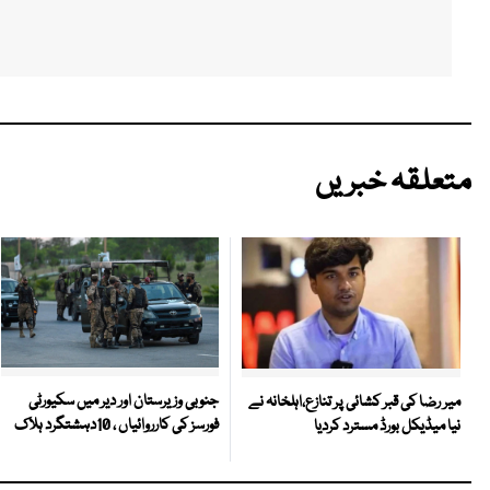
متعلقہ خبریں
جنوبی وزیرستان اور دیر میں سکیورٹی
میر رضا کی قبر کشائی پر تنازع،اہلخانہ نے
فورسز کی کارروائیاں ، 10دہشتگرد ہلاک
نیا میڈیکل بورڈ مسترد کردیا