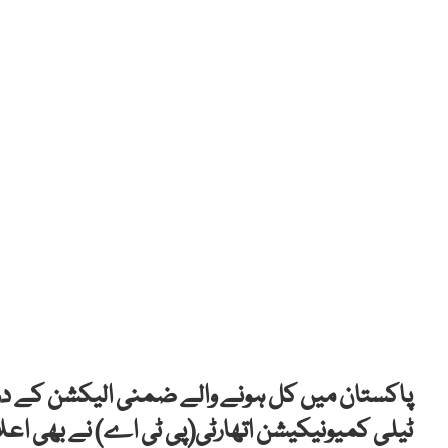
پاکستان میں کل ہونے والے ضمنی الیکشن کے دو
ٹیلی کمیونیکیشن اتھارٹی(پی ٹی اے) نے بھی اعل