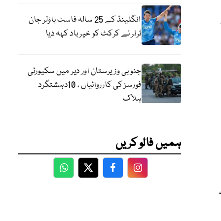
انگلینڈ کے 25 سالہ فاسٹ باؤلر جان
ٹرنر نے کرکٹ کو خیر باد کہہ دیا
جنوبی وزیرستان اور دیر میں سکیورٹی
فورسز کی کارروائیاں ، 10دہشتگرد
ہلاک
ہمیں فالو کریں
WhatsApp
Twitter
Facebook
Facebook