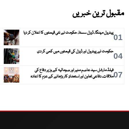
مقبول ترین خبریں
پیٹرول مہنگا، ڈیزل سستا، حکومت نے نئی قیمتوں کا اعلان کر دیا
01
حکومت نے پیٹرول اور ڈیزل کی قیمتوں میں کمی کر دی
04
فیلڈ مارشل سید عاصم منیر اور صومالیہ کے وزیر دفاع کی
07
ملاقات، دفاعی تعاون اور استعدادِ کار بڑھانے کے عزم کا اعادہ