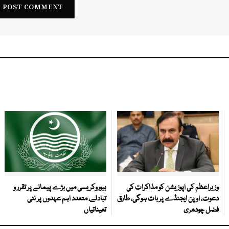
وزیراعظم کی اپوزیشن کو مذاکرات کی
بیوروکریسی میں بڑے پیمانے پر تقرر و
دعوت، اوپن ایجنڈے پر بات ہوگی، طارق
تبادلے، متعدد اہم عہدوں پر نئی
فضل چودھری
تعیناتیاں