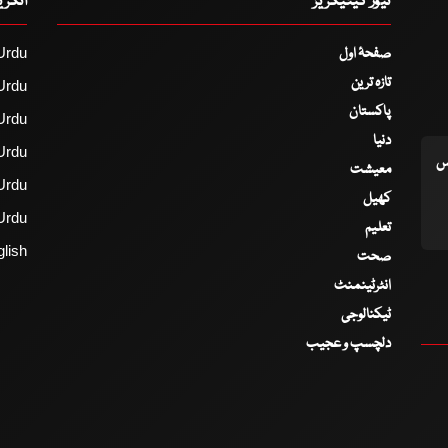
نیوز کیٹیگریز
انگر
صفحۂ اول
Urdu
تازہ ترین
Urdu
پاکستان
Urdu
دنیا
Urdu
اس
معیشت
Urdu
کھیل
Urdu
تعلیم
lish
صحت
انٹرٹینمنٹ
ٹیکنالوجی
دلچسپ و عجیب