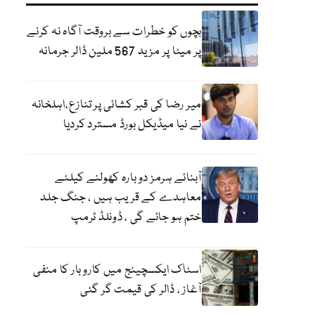
بچوں کو خطرات سے بروقت آگاہ نہ کرنے
پر میٹا پر مزید 567 ملین ڈالر جرمانہ
میر رضا کی قبر کشائی پر تنازع،اہلخانہ
نے نیا میڈیکل بورڈ مسترد کردیا
آبنائے ہرمز دوبارہ کھولنے کیلئے
معاہدے کے قریب ہیں ، جنگ جلد
ختم ہو جائے گی ، ڈونلڈ ٹرمپ
اسٹاک ایکسچینج میں کاروبار کا منفی
آغاز ، ڈالر کی قیمت گر گئی