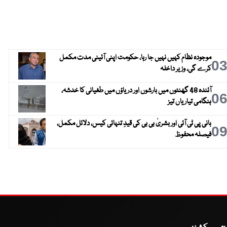
موجودہ نظام کہیں نہیں جا رہا، حکومت اپنی آئینی مدت مکمل
0
کرے گی، وزیر داخلہ
آئندہ 48 گھنٹوں میں بارشوں اور دریاؤں میں طغیانی کا خدشہ،
0
ہنگامی تیاریاں تیز
بانی پی ٹی آئی اور بشریٰ بی بی کی قیدِ تنہائی کیس، دلائل مکمل،
0
فیصلہ محفوظ