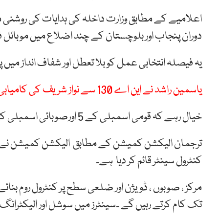
دوران پنجاب اور بلوچستان کے چند اضلاع میں موبائل
یہ فیصلہ انتخابی عمل کو بلا تعطل اور شفاف انداز میں 
یاسمین راشد نے این اے 130 سے نواز شریف کی کامیابی الیکشن ٹریبونل میں چیلنج کر دی
خیال رہے کہ قومی اسمبلی کے 5 اورصوبائی اسمبلی کے 16حلقوں پر ضمنی انتخابات کل ہوں گے۔
ترجمان الیکشن کمیشن کے مطابق الیکشن کمیشن نے عو
کنٹرول سینٹر قائم کر دیا ہے۔
مرکز ، صوبوں ، ڈویژن اور ضلعی سطح پر کنٹرول روم بنائ
تک کام کرتے رہیں گے ۔سینٹرز میں سوشل اور الیکٹران