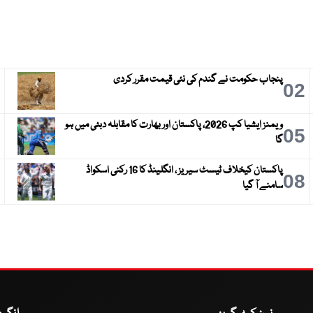
پنجاب حکومت نے گندم کی نئی قیمت مقرر کردی
3
02
ویمنز ایشیا کپ 2026، پاکستان اور بھارت کا مقابلہ دبئی میں ہو
6
05
گا
پاکستان کیخلاف ٹیسٹ سیریز ، انگلینڈ کا 16 رکنی اسکواڈ
9
08
سامنے آ گیا