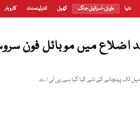
دنیا
ایران-اسرائیل جنگ
کھیل
انٹرٹینمنٹ
کاروبار
د اضلاع میں موبائل فون سرو
تکمیل تک پہنچانے کے لئے کیا گیا ہے، پی ٹی اے