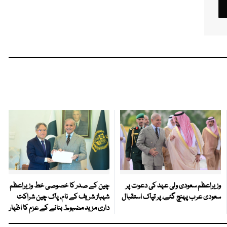
وزیراعظم سعودی ولی عہد کی دعوت پر
چین کے صدر کا خصوصی خط وزیراعظم
سعودی عرب پہنچ گئے، پر تپاک استقبال
شہباز شریف کے نام، پاک چین شراکت
داری مزید مضبوط بنانے کے عزم کا اظہار