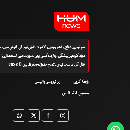
ہم نیوز پر شائع یا نشر ہونے والا مواد ادارتی ٹیم کی کاوش ہے۔ 
مواد کو بغیر پیشگی اجازت کسی بھی صورت میں استعمال یا
نقل کرنا درست نہیں۔ تمام حقوق محفوظ ہیں © 2026
رابطہ کریں
پرائیویسی پالیسی
ہمیں فالو کریں
WhatsApp
Twitter
Facebook
Facebook