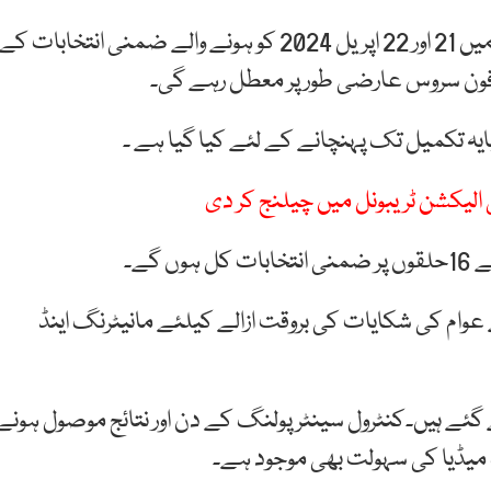
اعلامیے کے مطابق وزارت داخلہ کی ہدایات کی روشنی میں 21 اور 22 اپریل 2024 کو ہونے والے ضمنی انتخابات کے
 فون سروس عارضی طور پر معطل رہے گی۔
پایہ تکمیل تک پہنچانے کے لئے کیا گیا ہے ۔
ام کی شکایات کی بروقت ازالے کیلئے مانیٹرنگ اینڈ
ے گئے ہیں۔کنٹرول سینٹر پولنگ کے دن اور نتائج موصول ہونے
گ میڈیا کی سہولت بھی موجود ہے۔