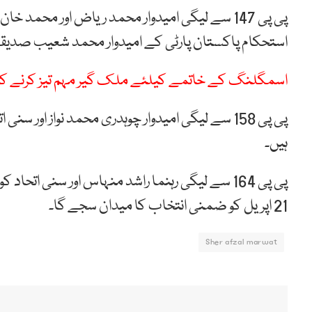
استحکام پاکستان پارٹی کے امیدوار محمد شعیب صدیقی اور محمد قیصر 
اسمگلنگ کے خاتمے کیلئے ملک گیر مہم تیز کرنے کا
ہیں۔
پی پی 164 سے لیگی رہنما راشد منہاس اور سنی اتحاد کونسل کے محمد یوسف سمیت 20 امیدوار مدمقابل ہیں ،
21 اپریل کو ضمنی انتخاب کا میدان سجے گا۔
Sher afzal marwat