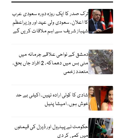
ترک صدر کا ایک روزہ دورہ سعودی عرب
کا اعلان، سعودی ولی عہد اور وزیراعظم
شہباز شریف سے اہم ملاقات کریں گے
دمشق کے نواحی علاقے جرمانہ میں
منی بس میں دھماکہ، 2 افراد جاں بحق،
متعدد زخمی
شادی کا کوئی ارادہ نہیں، اکیلی بے حد
خوش ہوں، امیشا پٹیل
حکومت نے پیٹرول اور ڈیزل کی قیمتوں
میں کمی کر دی