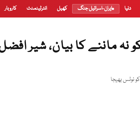
دنیا
ایران-اسرائیل جنگ
کھیل
انٹرٹینمنٹ
کاروبار
جاب میں نافذ دفعہ 144 کو نہ ماننے کا بیان، شیر افضل
کو نوٹس بھیجا