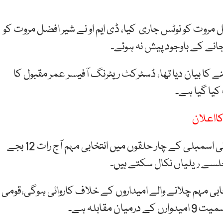
 مروت کو نوٹس جاری کیا، ڈی ایم او نے شیر افضل مروت کو
نے پنجاب میں نافذ دفعہ 144 کو نہ ماننے کا بیان دیا تھا، ڈسٹرکٹ ریٹرنگ آفیسر عمر مقبول کا
یا گیا ہے۔
ااعلان
دوسری جانب لاہور کے قومی اسمبلی کے ایک اور صوبائی اسمبلی کے چار حلقوں میں انتخابی مہم آج رات 12 بجے
ر جلسے ریلیاں نکال سکتے ہیں۔
کہ رات 12 بجے کے بعد انتخابی مہم چلانے والے امیداروں کے خلاف کاروائی ہوگی،قومی