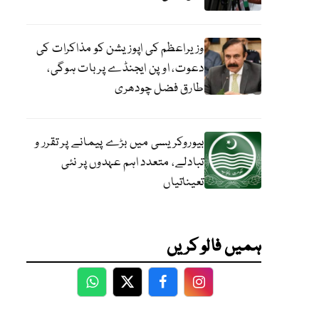
وزیراعظم کی اپوزیشن کو مذاکرات کی
دعوت، اوپن ایجنڈے پر بات ہوگی،
طارق فضل چودھری
بیوروکریسی میں بڑے پیمانے پر تقرر و
تبادلے، متعدد اہم عہدوں پر نئی
تعیناتیاں
ہمیں فالو کریں
WhatsApp
Twitter
Facebook
Facebook