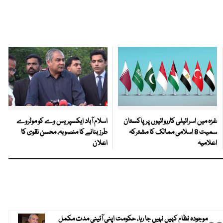
غزہ میں اسرائیلی کارروائیوں پر پاکستان
اسلام آباد ایکسپریس وے کو موٹروے
سمیت 8 اسلامی ممالک کا مشترکہ
طرز بنانے کا منصوبہ، محسن نقوی کا
اعلامیہ
اعلان
موجودہ نظام کہیں نہیں جا رہا، حکومت اپنی آئینی مدت مکمل