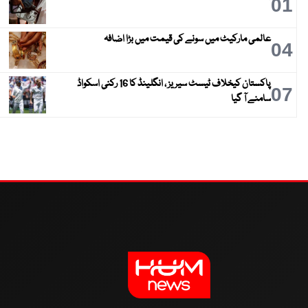
01
عالمی مارکیٹ میں سونے کی قیمت میں بڑا اضافہ
04
پاکستان کیخلاف ٹیسٹ سیریز ، انگلینڈ کا 16 رکنی اسکواڈ
07
سامنے آ گیا