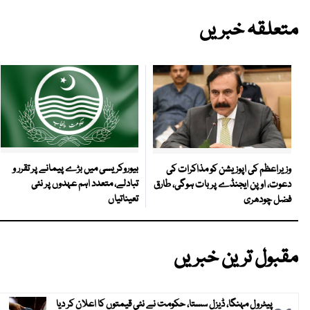
متعلقہ خبریں
بیوروکریسی میں بڑے پیمانے پر تقرر و
وزیراعظم کی اپوزیشن کو مذاکرات کی
تبادلے، متعدد اہم عہدوں پر نئی
دعوت، اوپن ایجنڈے پر بات ہوگی، طارق
تعیناتیاں
فضل چودھری
مقبول ترین خبریں
پیٹرول مہنگا، ڈیزل سستا، حکومت نے نئی قیمتوں کا اعلان کر دیا