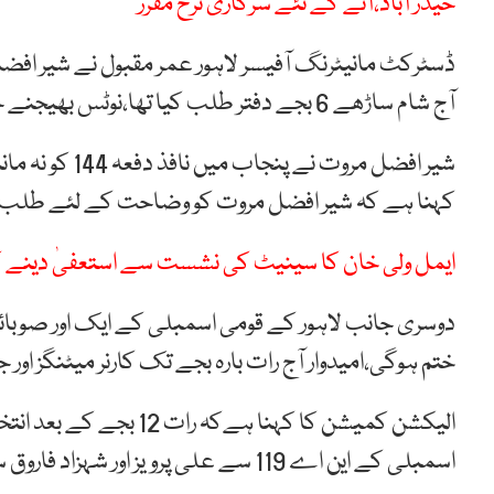
حیدر آباد،آٹے کے نئے سرکاری نرخ مقرر
ڈسٹرکٹ مانیٹرنگ آفیسر لاہور عمر مقبول نے شیر افضل
آج شام ساڑھے 6 بجے دفتر طلب کیا تھا،نوٹس بھیجنے جانے کے باوجود پیش نہ ہوئے۔
شیر افضل مروت 
کہنا ہے کہ شیر افضل مروت کو وضاحت کے لئے طلب ک
ایمل ولی خان کا سینیٹ کی نشست سے استعفیٰ دینے ک
ختم ہوگی،امیدوار آج رات بارہ بجے تک کارنر میٹنگز او
الیکشن کمیشن کا کہنا ہے
اسمبلی کے این اے 119 سے علی پرویز اور شہزاد فاروق سمیت 9 امیدوارں کے درمیان مقابلہ ہے۔