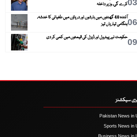
0
کرے گی، وزیر داخلہ
آئندہ 48 گھنٹوں میں بارشوں اور دریاؤں میں طغیانی کا خدشہ،
0
ہنگامی تیاریاں تیز
حکومت نے پیٹرول اور ڈیزل کی قیمتوں میں کمی کر دی
0
یزی سیکشنز
Pakistan News in 
Sports News in 
Business News in 