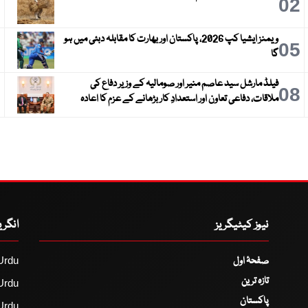
3
02
ویمنز ایشیا کپ 2026، پاکستان اور بھارت کا مقابلہ دبئی میں ہو
6
05
گا
فیلڈ مارشل سید عاصم منیر اور صومالیہ کے وزیر دفاع کی
9
08
ملاقات، دفاعی تعاون اور استعدادِ کار بڑھانے کے عزم کا اعادہ
نیوز کیٹیگریز
انگر
صفحۂ اول
Urdu
تازہ ترین
Urdu
پاکستان
Urdu