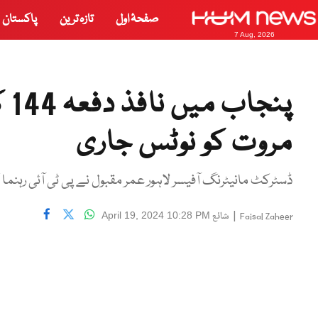
صفحۂ اول
تازہ ترین
پاکستان
7 Aug, 2026
پن
مروت کو نوٹس جاری
ڈسٹرکٹ مانیٹرنگ آفیسر لاہور عمر مقبول نے پی ٹی آئی رہنما 
|
شائع
April 19, 2024 10:28 PM
Faisal Zaheer