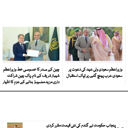
وزیراعظم سعودی ولی عہد کی دعوت پر
چین کے صدر کا خصوصی خط وزیراعظم
سعودی عرب پہنچ گئے، پر تپاک استقبال
شہباز شریف کے نام، پاک چین شراکت
داری مزید مضبوط بنانے کے عزم کا اظہار
پنجاب حکومت نے گندم کی نئی قیمت مقرر کردی