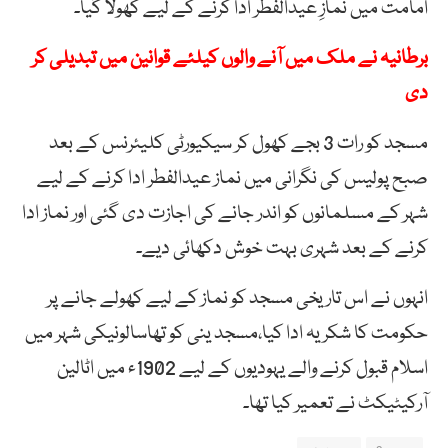
امامت میں نمازِ عیدالفطر ادا کرنے کے لیے کھولا گیا۔
برطانیہ نے ملک میں آنے والوں کیلئے قوانین میں تبدیلی کر
دی
مسجد کو رات 3 بجے کھول کر سیکیورٹی کلیئرنس کے بعد
صبح پولیس کی نگرانی میں نماز عیدالفطر ادا کرنے کے لیے
شہر کے مسلمانوں کو اندر جانے کی اجازت دی گئی اور نماز ادا
کرنے کے بعد شہری بہت خوش دکھائی دیے۔
انہوں نے اس تاریخی مسجد کو نماز کے لیے کھولے جانے پر
حکومت کا شکریہ ادا کیا،مسجد ینی کو تھاسالونیکی شہر میں
اسلام قبول کرنے والے یہودیوں کے لیے 1902ء میں اٹالین
آرکیٹیکٹ نے تعمیر کیا تھا۔