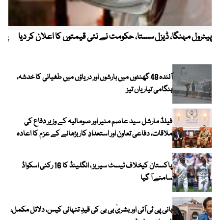
پیٹرول مہنگا، ڈیزل سستا، حکومت نے نئی قیمتوں کا اعلان کر دیا
پنج
آئندہ 48 گھنٹوں میں بارشوں اور دریاؤں میں طغیانی کا خدشہ،
ہنگامی تیاریاں تیز
فیلڈ مارشل سید عاصم منیر اور صومالیہ کے وزیر دفاع کی
ملاقات، دفاعی تعاون اور استعدادِ کار بڑھانے کے عزم کا اعادہ
پاکستان کیخلاف ٹیسٹ سیریز ، انگلینڈ کا 16 رکنی اسکواڈ
سامنے آ گیا
بانی پی ٹی آئی اور بشریٰ بی بی کی قیدِ تنہائی کیس، دلائل مکمل،