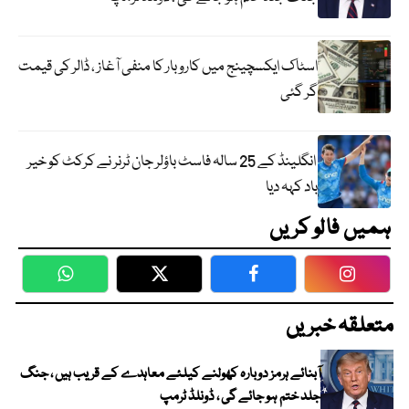
اسٹاک ایکسچینج میں کاروبار کا منفی آغاز ، ڈالر کی قیمت
گر گئی
انگلینڈ کے 25 سالہ فاسٹ باؤلر جان ٹرنر نے کرکٹ کو خیر
باد کہہ دیا
ہمیں فالو کریں
WhatsApp
Twitter
Facebook
Faceboo
متعلقہ خبریں
آبنائے ہرمز دوبارہ کھولنے کیلئے معاہدے کے قریب ہیں ، جنگ
جلد ختم ہو جائے گی ، ڈونلڈ ٹرمپ