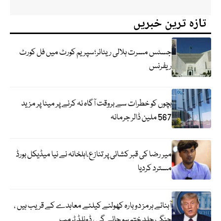
تازہ ترین خبریں
جسٹس مسرت ہلالی ریٹائر؛سپریم کورٹ میں فل کورٹ
ریفرنس
بچوں کو خطرات سے بروقت آگاہ نہ کرنے پر میٹا پر مزید
567 ملین ڈالر جرمانہ
میر رضا کی قبر کشائی پر تنازع،اہلخانہ نے نیا میڈیکل بورڈ
مسترد کردیا
آبنائے ہرمز دوبارہ کھولنے کیلئے معاہدے کے قریب ہیں ،
جنگ جلد ختم ہو جائے گی ، ڈونلڈ ٹرمپ