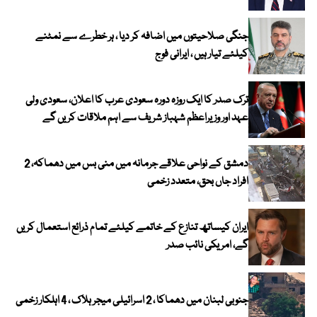
جنگی صلاحیتوں میں اضافہ کر دیا ، ہر خطرے سے نمٹنے
کیلئے تیار ہیں ، ایرانی فوج
ترک صدر کا ایک روزہ دورہ سعودی عرب کا اعلان، سعودی ولی
عہد اور وزیراعظم شہباز شریف سے اہم ملاقات کریں گے
دمشق کے نواحی علاقے جرمانہ میں منی بس میں دھماکہ، 2
افراد جاں بحق، متعدد زخمی
ایران کیساتھ تنازع کے خاتمے کیلئے تمام ذرائع استعمال کریں
گے، امریکی نائب صدر
جنوبی لبنان میں دھماکا ، 2 اسرائیلی میجر ہلاک ، 4 اہلکار زخمی