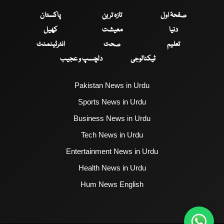
صفحۂ اول
تازہ ترین
پاکستان
دنیا
معیشت
کھیل
تعلیم
صحت
انٹرٹینمنٹ
ٹیکنالوجی
دلچسپ و عجیب
Pakistan News in Urdu
Sports News in Urdu
Business News in Urdu
Tech News in Urdu
Entertainment News in Urdu
Health News in Urdu
Hum News English