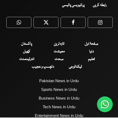
رابطہ کریں
پرائیویسی پالیسی
WhatsApp
Twitter
Facebook
Faceboo
صفحۂ اول
تازہ ترین
پاکستان
دنیا
معیشت
کھیل
تعلیم
صحت
انٹرٹینمنٹ
ٹیکنالوجی
دلچسپ و عجیب
Pakistan News in Urdu
Sports News in Urdu
Business News in Urdu
Tech News in Urdu
Entertainment News in Urdu