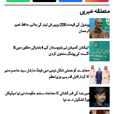
WhatsApp
Twitter
Facebook
Faceboo
متعلقہ خبریں
پیٹرول کی قیمت 228 روپے فی لیٹر کی جائے، حافظ نعیم
الرحمان
الیکشن کمیشن نے بلوچستان کے 4 بلدیاتی حلقوں میں 9
اگست کی پولنگ ملتوی کردی
معاہدے کو عملی شکل دینے میں فیلڈ مارشل سید عاصم منیر
کا کردار قابل قدر ہے، وزیراعظم
میر رضا کی قبر کشائی کا معاملہ، سندھ حکومت نے نیا میڈیکل
بورڈ تشکیل دے دیا