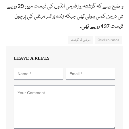
واضح رہے کہ گزشتہ روز فارمی انڈوں کی قیمت میں 29 روپے
فی درجن کمی ہوئی تھی جبکہ زندہ برائلر مرغی کی پرچون
قیمت 437 روپے تھی۔
Chicken rates
مرغی کا گوشت
LEAVE A REPLY