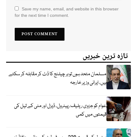
Save my name, email, and website in this browser
for the next time I comment.
تازہ ترین خبریں
مسلمان متحد ہوں تو ہر چیلنج کا ڈٹ کر مقابلہ کر سکتے
ہیں، ایرانی وزیر خارجہ
عوام کو جزوی ریلیف، پیٹرول، ڈیزل اور مٹی کے تیل کی
قیمتوں میں کمی