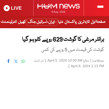
LIVE
8 Aug, 2026
صفحۂ اول
تازہ ترین
پاکستان
دنیا
ایران-اسرائیل جنگ
کھیل
انٹرٹینمنٹ
برائلر مرغی کا گوشت 629 روپے کلو ہو گیا
گوشت کی قیمت میں 5 روپے کی کمی
|
شائع
|
اپ ڈیٹ
April 5, 2024 10:00 AM
Lal Khan
|
April 8, 2024 2:13 PM