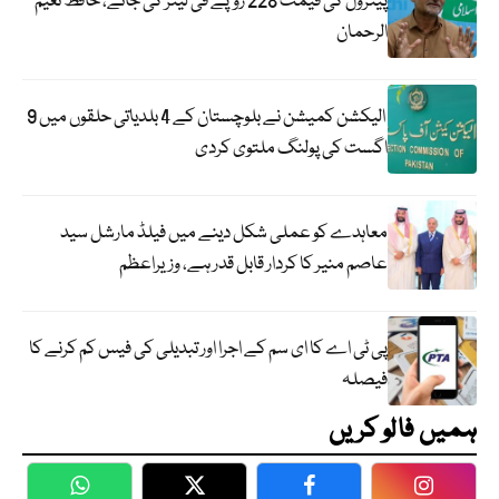
پیٹرول کی قیمت 228 روپے فی لیٹر کی جائے، حافظ نعیم
الرحمان
الیکشن کمیشن نے بلوچستان کے 4 بلدیاتی حلقوں میں 9
اگست کی پولنگ ملتوی کردی
معاہدے کو عملی شکل دینے میں فیلڈ مارشل سید
عاصم منیر کا کردار قابل قدر ہے، وزیراعظم
پی ٹی اے کا ای سم کے اجرا اور تبدیلی کی فیس کم کرنے کا
فیصلہ
ہمیں فالو کریں