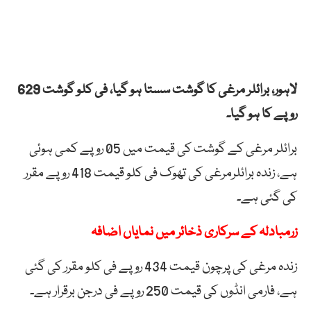
لاہور، برائلر مرغی کا گوشت سستا ہو گیا، فی کلو گوشت 629
روپے کا ہو گیا۔
برائلر مرغی کے گوشت کی قیمت میں 05 روپے کمی ہوئی
ہے، زندہ برائلرمرغی کی تھوک فی کلو قیمت 418 روپے مقرر
کی گئی ہے۔
زرمبادلہ کے سرکاری ذخائر میں نمایاں اضافہ
زندہ مرغی کی پرچون قیمت 434 روپے فی کلو مقرر کی گئی
ہے، فارمی انڈوں کی قیمت 250 روپے فی درجن برقرار ہے۔