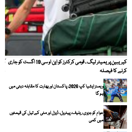
کیریبین پریمیئر لیگ ، قومی کرکٹرز کو این او سی 19 اگست کو جاری
آز
کرنے کا فیصلہ
چھی
ویمنز ایشیا کپ 2026، پاکستان اور بھارت کا مقابلہ دبئی میں
ہو گا
عوام کو جزوی ریلیف، پیٹرول، ڈیزل اور مٹی کے تیل کی قیمتوں
میں کمی