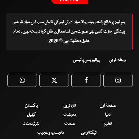
ہم نیوز پر شائع یا نشر ہونے والا مواد ادارتی ٹیم کی کاوش ہے۔ اس مواد کو بغیر
پیشگی اجازت کسی بھی صورت میں استعمال یا نقل کرنا درست نہیں۔ تمام
حقوق محفوظ ہیں © 2026
رابطہ کریں
پرائیویسی پالیسی
WhatsApp
Twitter
Facebook
Faceboo
صفحۂ اول
تازہ ترین
پاکستان
دنیا
معیشت
کھیل
تعلیم
صحت
انٹرٹینمنٹ
ٹیکنالوجی
دلچسپ و عجیب