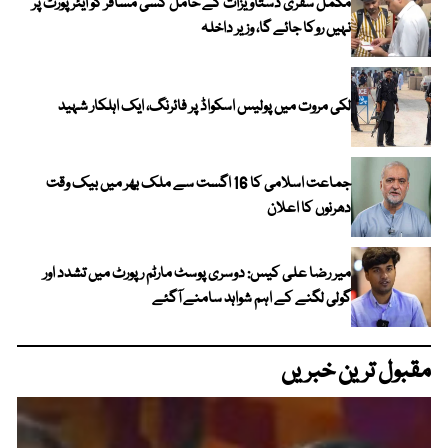
مکمل سفری دستاویزات کے حامل کسی مسافر کو ایئرپورٹ پر
نہیں روکا جائے گا، وزیر داخلہ
لکی مروت میں پولیس اسکواڈ پر فائرنگ، ایک اہلکار شہید
جماعت اسلامی کا 16 اگست سے ملک بھر میں بیک وقت
دھرنوں کا اعلان
میر رضا علی کیس: دوسری پوسٹ مارٹم رپورٹ میں تشدد اور
گولی لگنے کے اہم شواہد سامنے آگئے
مقبول ترین خبریں