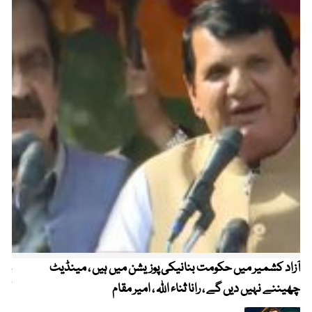
آزاد کشمیر میں حکومت بنانیکی پوزیشن میں ہیں ، مینڈیٹ
عوا
چھیننے نہیں دیں گے ، رانا ثناء اللہ ، امیر مقام
کم