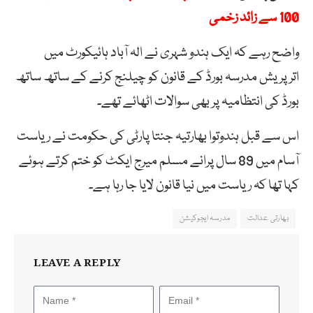
100 سے زائد زخمی
واضح رہے کہ ایک ہندو شہری نے الہ آباد ہائیکورٹ میں
اترپریش مدرسہ بورڈ کے قانون کو چیلنج کرنے کے ساتھ ساتھ
بورڈ کی انتظامیہ پر بھی سوالات اٹھائے تھے۔
اس سے قبل ہندوتوا بھارتیہ جنتا پارٹی کی حکومت نے ریاست
آسام میں 89 سال پرانے مسلم میرج ایکٹ کو ختم کرتے ہوئے
کہا تھا کہ ریاست میں نیا قانون لایا جا رہا ہے۔
بھارتی عدالت
مدرسہ ایجوکیشن
LEAVE A REPLY