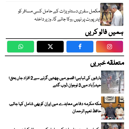
مکمل سفری دستاویزات کے حامل کسی مسافر کو
ایئرپورٹ پر نہیں روکا جائے گا، وزیر داخلہ
ہمیں فالو کریں
WhatsApp
Twitter
Facebook
Faceboo
متعلقہ خبریں
بارشوں کی تباہی؛ قصور میں چھتیں گرنے سے 2 افراد جاں بحق؛
حیدرآباد میں 3 نوجوان ڈوب گئے
مکہ مکرمہ دفاعی معاہدے میں ایران کو بھی شامل کیا جائے،
حافظ نعیم الرحمان