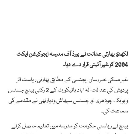
لکھنؤ: بھارتی عدالت نے بورڈ آف مدرسہ ایجوکیشن ایکٹ
2004 کو غیر آئینی قرار دے دیا۔
غیر ملکی خبر رساں ایجنسی کے مطابق بھارتی ریاست اتر
پردیش کی عدالت الہ آباد ہائیکورٹ کے 2 رکنی بینچ جسٹس
ویویک چودھری اور جسٹس سبھاش ودیارتھی نے مقدمے کی
سماعت کی۔
بینچ نے ریاستی حکومت کو مدرسہ میں تعلیم حاصل کرنے