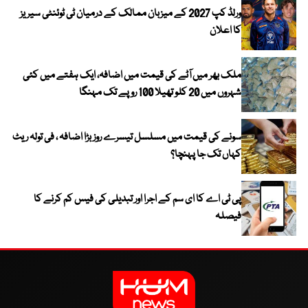
ورلڈ کپ 2027 کے میزبان ممالک کے درمیان ٹی ٹوئنٹی سیریز
کا اعلان
ملک بھر میں آٹے کی قیمت میں اضافہ، ایک ہفتے میں کئی
شہروں میں 20 کلو تھیلا 100 روپے تک مہنگا
سونے کی قیمت میں مسلسل تیسرے روز بڑا اضافہ ، فی تولہ ریٹ
کہاں تک جا پہنچا؟
پی ٹی اے کا ای سم کے اجرا اور تبدیلی کی فیس کم کرنے کا
فیصلہ