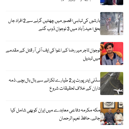
بارشوں کی تباہی؛ قصور میں چھتیں گرنے سے 2 افراد جاں
بحق؛ حیدرآباد میں 3 نوجوان ڈوب گئے
نوجوان تاجر میر رضا کے اغوا کی ایف آئی آر قتل کے مقدمے
میں تبدیل
سڈنی ایئرپورٹ پر 2 طیارے ٹکرانے سے بال بال بچے، ذمہ
داران کے خلاف تحقیقات شروع
مکہ مکرمہ دفاعی معاہدے میں ایران کو بھی شامل کیا
جائے، حافظ نعیم الرحمان