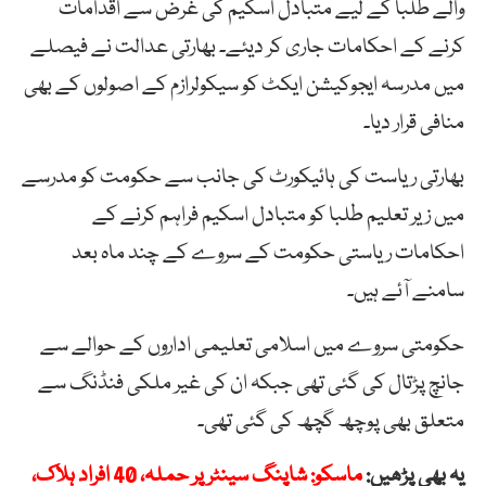
والے طلبا کے لیے متبادل اسکیم کی غرض سے اقدامات
کرنے کے احکامات جاری کر دیئے۔ بھارتی عدالت نے فیصلے
میں مدرسہ ایجوکیشن ایکٹ کو سیکولرازم کے اصولوں کے بھی
منافی قرار دیا۔
بھارتی ریاست کی ہائیکورٹ کی جانب سے حکومت کو مدرسے
میں زیر تعلیم طلبا کو متبادل اسکیم فراہم کرنے کے
احکامات ریاستی حکومت کے سروے کے چند ماہ بعد
سامنے آئے ہیں۔
حکومتی سروے میں اسلامی تعلیمی اداروں کے حوالے سے
جانچ پڑتال کی گئی تھی جبکہ ان کی غیر ملکی فنڈنگ سے
متعلق بھی پوچھ گچھ کی گئی تھی۔
یہ بھی پڑھیں:
ماسکو: شاپنگ سینٹر پر حملہ، 40 افراد ہلاک،