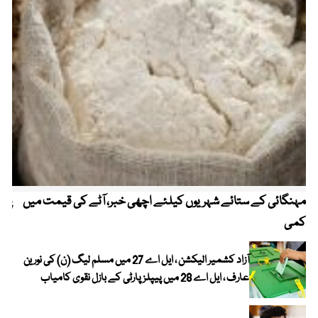
مہنگائی کے ستائے شہریوں کیلئے اچھی خبر، آٹے کی قیمت میں
پیٹ
کمی
آزاد کشمیر الیکشن ، ایل اے 27 میں مسلم لیگ (ن) کی نورین
عارف ، ایل اے 28 میں پیپلز پارٹی کے بازل نقوی کامیاب