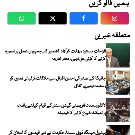
ہمیں فالو کریں
WhatsApp
Twitter
Facebook
Faceboo
متعلقہ خبریں
الزامات مسترد ، بھارت کو آزاد کشمیر کے جمہوری عمل پر تبصرہ
کرنے کا کوئی حق نہیں ، دفتر خارجہ
جائیکا کے صدر کی احسن اقبال سے ملاقات، ترقیاتی تعاون کو
وسعت دینے پر اتفاق
لاانفورسمنٹ انویسٹی گیشن سنٹر کے قیام کیلئے پائلٹ
پراجیکٹ شروع کرنے کا فیصلہ
پیٹرول مہنگا، ڈیزل سستا، حکومت نے نئی قیمتوں کا اعلان کر