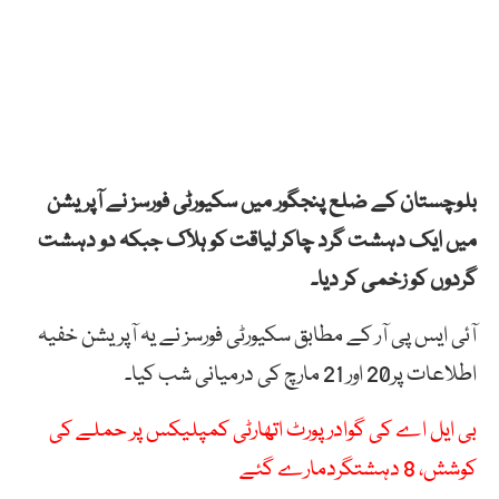
بلوچستان کے ضلع پنجگور میں سکیورٹی فورسز نے آپریشن
میں ایک دہشت گرد چاکر لیاقت کو ہلاک جبکہ دو دہشت
گردوں کو زخمی کر دیا۔
آئی ایس پی آر کے مطابق سکیورٹی فورسز نے یہ آپریشن خفیہ
اطلاعات پر20 اور 21 مارچ کی درمیانی شب کیا۔
بی ایل اے کی گوادر پورٹ اتھارٹی کمپلیکس پر حملے کی
کوشش، 8 دہشتگردمارے گئے