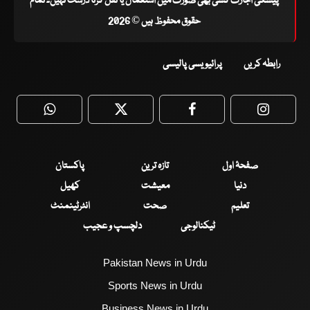
پیشگی اجازت کسی بھی صورت میں استعمال یا نقل کرنا درست نہیں۔ تمام
حقوق محفوظ ہیں © 2026
رابطہ کریں
پرائیویسی پالیسی
WhatsApp
Twitter
Facebook
Faceboo
صفحۂ اول
تازہ ترین
پاکستان
دنیا
معیشت
کھیل
تعلیم
صحت
انٹرٹینمنٹ
ٹیکنالوجی
دلچسپ و عجیب
Pakistan News in Urdu
Sports News in Urdu
Business News in Urdu