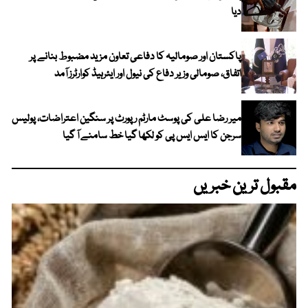
دیا
پاکستان اور صومالیہ کا دفاعی تعاون مزید مضبوط بنانے پر
اتفاق، صومالی وزیر دفاع کی نیول اور ایئرہیڈ کوارٹرز آمد
میر رضا علی کی پوسٹ مارٹم رپورٹ پر سنگین اعتراضات، پولیس
سرجن کا ایس ایس پی کو لکھا گیا خط سامنے آ گیا
مقبول ترین خبریں