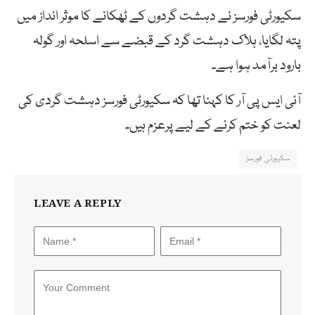
سکیورٹی فورسز نے دہشت گردوں کے ٹھکانے کا موثر انداز میں
پتہ لگایا، ہلاک دہشت گرد کے قبضے سے اسلحہ اور گولہ
بارود برآمد ہوا ہے۔
آئی ایس پی آر کا کہنا تھا کہ سکیورٹی فورسز دہشت گردی کی
لعنت کو ختم کرنے کے لیے پرعزم ہیں۔
سکیورٹی فورسز
LEAVE A REPLY