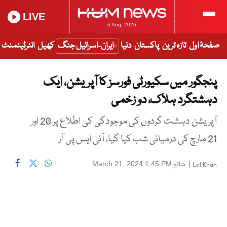
LIVE
6 Aug, 2026
صفحۂ اول
تازہ ترین
پاکستان
دنیا
ایران-اسرائیل جنگ
کھیل
انٹرٹینمنٹ
پنجگور میں سکیورٹی فورسز کا آپریشن، ایک
دہشتگرد ہلاک، دو زخمی
آپریشن دہشت گردوں کی موجودگی کی اطلاع پر 20 اور
21 مارچ کی درمیانی شب کیا گیا، آئی ایس پی آر
|
شائع
March 21, 2024 1:45 PM
Lal Khan