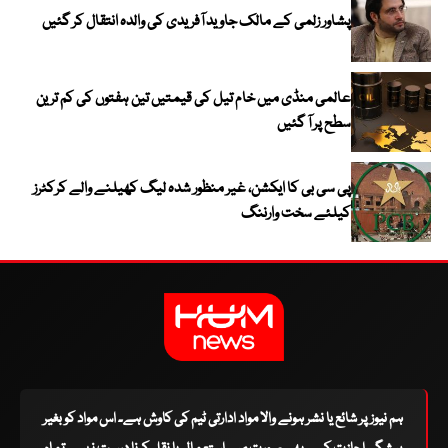
پشاور زلمی کے مالک جاوید آفریدی کی والدہ انتقال کر گئیں
عالمی منڈی میں خام تیل کی قیمتیں تین ہفتوں کی کم ترین
سطح پر آ گئیں
پی سی بی کا ایکشن، غیر منظور شدہ لیگ کھیلنے والے کرکٹرز
کیلئے سخت وارننگ
ہم نیوز پر شائع یا نشر ہونے والا مواد ادارتی ٹیم کی کاوش ہے۔ اس مواد کو بغیر