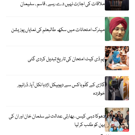
ملاقات کی اجازت نہیں دے رہے ، قاسم ، سلیمان
میٹرک امتحانات میں سکھ طالبعلم کی نمایاں پوزیشن
ایم ڈی کیٹ امتحان کی تاریخ تبدیل کردی گئی
گاڑی کے گلَو باکس سے دیوہیکل اژدہا نکل آیا، ڈرائیور
خوفزدہ
دھوکا دہی کیس ، بھارتی عدالت نے سلمان خان اور ان کی
بہن کو طلب کر لیا