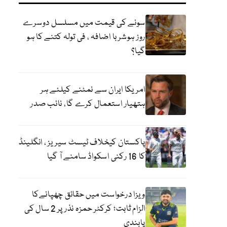
سونے کی قیمت میں مسلسل دوسرے
روز ہوشربا اضافہ ، فی تولہ کتنے کا ہو
گیا؟
امریکا ایران سے نمٹنے کیلئے ہر
ہتھیار استعمال کرے گا، نائب صدر
پاکستان کیخلاف ٹیسٹ سیریز ، انگلینڈ
کا 16 رکنی اسکواڈ سامنے آ گیا
ویزا درخواست میں حقائق چھپانےکا
الزام ثابت؛ کرکٹر حمزہ نذر پر 2 سال کی
پابندی