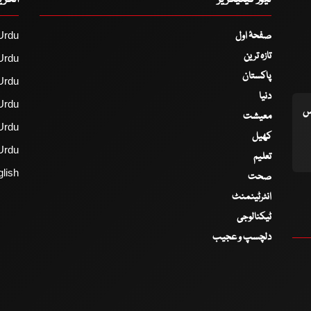
صفحۂ اول
Urdu
تازہ ترین
Urdu
پاکستان
Urdu
دنیا
Urdu
اس
معیشت
Urdu
کھیل
Urdu
تعلیم
lish
صحت
انٹرٹینمنٹ
ٹیکنالوجی
دلچسپ و عجیب