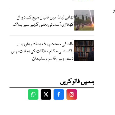
 ہو
تھائی لینڈ میں فٹبال میچ کے دوران
کھلاڑی آسمانی بجلی گرنے سے ہلاک
والد کی صحت پر شدید تشویش ہے،
پاکستانی حکام ملاقات کی اجازت نہیں
دے رہے ، قاسم ، سلیمان
ہمیں فالو کریں
WhatsApp
Twitter
Facebook
Facebook