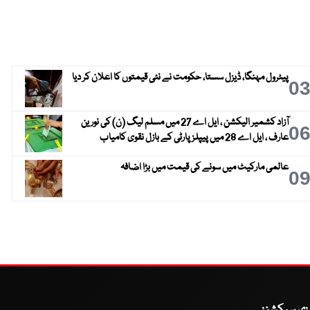
پیٹرول مہنگا، ڈیزل سستا، حکومت نے نئی قیمتوں کا اعلان کر دیا
0
آزاد کشمیر الیکشن ، ایل اے 27 میں مسلم لیگ (ن) کی نورین
0
عارف ، ایل اے 28 میں پیپلز پارٹی کے بازل نقوی کامیاب
عالمی مارکیٹ میں سونے کی قیمت میں بڑا اضافہ
0
یزی سیکشنز