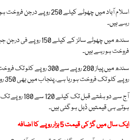
رہے ہیں۔
فروخت ہو رہے ہیں۔
روپے کلو تک فروخت ہو رہا ہے، پنجاب میں بھی 350 روپے تک فروخت ہو رہا ہے۔
آج سے دو ہفتے 
ہوتے ہی قیمتیں ڈبل ہو گئی ہیں۔
ایک سال میں گڑ کی قیمت 5 ہزار روپے کا اضافہ