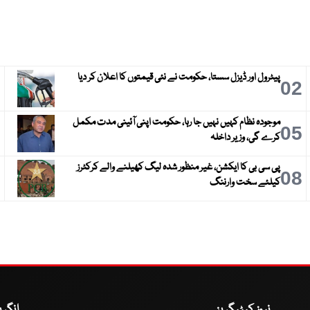
پیٹرول اور ڈیزل سستا، حکومت نے نئی قیمتوں کا اعلان کر دیا
3
02
موجودہ نظام کہیں نہیں جا رہا، حکومت اپنی آئینی مدت مکمل
6
05
کرے گی، وزیر داخلہ
پی سی بی کا ایکشن، غیر منظور شدہ لیگ کھیلنے والے کرکٹرز
9
08
کیلئے سخت وارننگ
نیوز کیٹیگریز
انگر