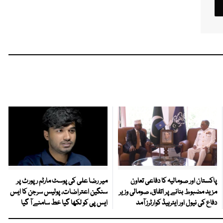
پاکستان اور صومالیہ کا دفاعی تعاون
میر رضا علی کی پوسٹ مارٹم رپورٹ پر
مزید مضبوط بنانے پر اتفاق، صومالی وزیر
سنگین اعتراضات، پولیس سرجن کا ایس
دفاع کی نیول اور ایئرہیڈ کوارٹرز آمد
ایس پی کو لکھا گیا خط سامنے آ گیا