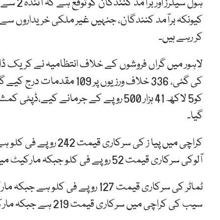
کیونکہ برآمد کنندگان، جنہیں غیر ملکی خریداروں سے اد
کر رہے ہیں۔
کی گئی، 336 خلاف ورزیوں پر 
گیا۔
آلوکی سرکاری قیمت 52 روپے فی کلو جبکہ مارکیٹ میں آلو 60 روپے کلوفروخت ہو رہے ہیں۔
سیب کی کراچی میں سرکاری قیمت 219 ہے جبکہ مارکیٹ میں 280 روپے میں فروخت ہو رہا ہے۔