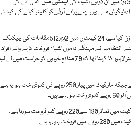
ہول سیلرز اور برآمد کنندگان کو توقع ہے کہ آئندہ 2 سے 3 روز میں ان دونوں اشیاء کی قیمتوں میں کمی آئے گی
ائیگیاں ملی ہیں، اپنے پرانے آرڈرز کو کلیئر کرنے کی کوشش
لاہور میں گراں فروشوں کے خلاف انتظامیہ نے کریک ڈاؤن کیا ہے، 24 گھنٹوں میں 2ہزار512مقامات کی چیکنگ
109 مقدمات درج کیے گئے، انتظامیہ نے مہنگے داموں اشیاء فروخت کرنے والے افراد
کو5 لاکھ 41 ہزار 500 روپے کے جرمانے کیے،ڈپٹی کمشنر لاہور کا کہنا تھا کہ 79 منافع خوروں کو حراست میں لے لیا
کراچی میں پیا ز کی سرکاری قیمت 242 روپے فی کلو ہے جبکہ مارکیٹ میں پیاز 250 روپے فی کلوفروخت ہو رہا ہے
ٹماٹر کی سرکاری قیمت 127 روپے فی کلو ہے جبکہ مارکیٹ میں ٹماٹر 180 سے220 روپے کلو فروخت ہو رہاہے،