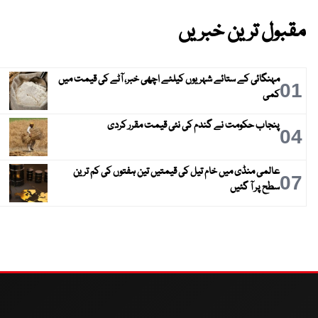
مقبول ترین خبریں
مہنگائی کے ستائے شہریوں کیلئے اچھی خبر، آٹے کی قیمت میں
01
کمی
پنجاب حکومت نے گندم کی نئی قیمت مقرر کردی
04
عالمی منڈی میں خام تیل کی قیمتیں تین ہفتوں کی کم ترین
07
سطح پر آ گئیں