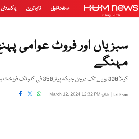
صفحۂ اول
تازہ ترین
پاکستان
6 Aug, 2026
سبزیاں اور فروٹ عوامی پہنچ 
مہنگے
کیلا 300 روپے تک درجن جبکہ پیاز 350 فی کلو تک فروخت ہو رہے ہیں
|
شائع
March 12, 2024 12:32 PM
Lal Khan