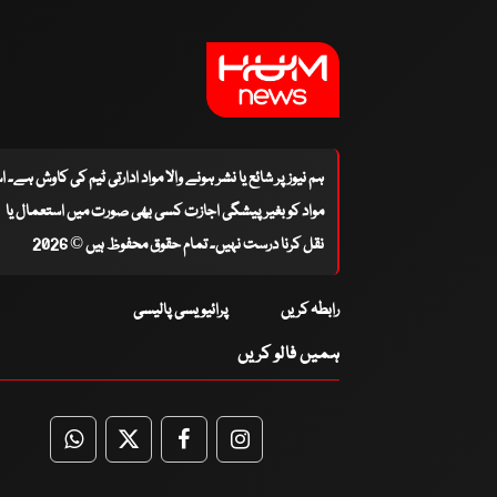
ہم نیوز پر شائع یا نشر ہونے والا مواد ادارتی ٹیم کی کاوش ہے۔ 
مواد کو بغیر پیشگی اجازت کسی بھی صورت میں استعمال یا
نقل کرنا درست نہیں۔ تمام حقوق محفوظ ہیں © 2026
رابطہ کریں
پرائیویسی پالیسی
ہمیں فالو کریں
WhatsApp
Twitter
Facebook
Facebook