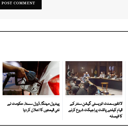
لاانفورسمنٹ انویسٹی گیشن سنٹر کے
پیٹرول مہنگا، ڈیزل سستا، حکومت نے
قیام کیلئے پائلٹ پراجیکٹ شروع کرنے
نئی قیمتوں کا اعلان کر دیا
کا فیصلہ