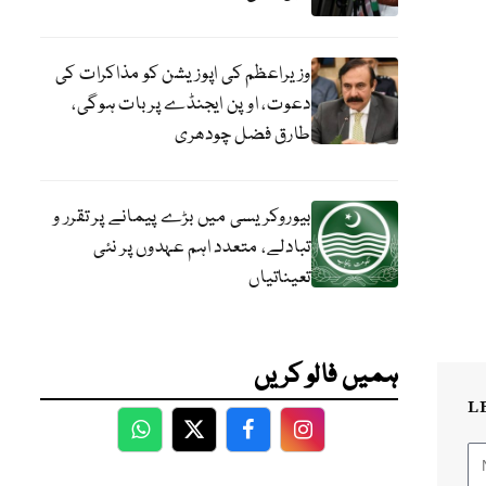
وزیراعظم کی اپوزیشن کو مذاکرات کی
دعوت، اوپن ایجنڈے پر بات ہوگی،
طارق فضل چودھری
بیوروکریسی میں بڑے پیمانے پر تقرر و
تبادلے، متعدد اہم عہدوں پر نئی
تعیناتیاں
ہمیں فالو کریں
L
WhatsApp
Twitter
Facebook
Facebook