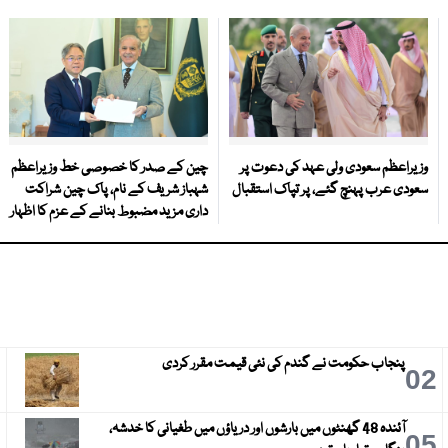
وزیراعظم سعودی ولی عہد کی دعوت پر
چین کے صدر کا خصوصی خط وزیراعظم
سعودی عرب پہنچ گئے، پر تپاک استقبال
شہباز شریف کے نام، پاک چین شراکت
داری مزید مضبوط بنانے کے عزم کا اظہار
پنجاب حکومت نے گندم کی نئی قیمت مقرر کردی
3
02
آئندہ 48 گھنٹوں میں بارشوں اور دریاؤں میں طغیانی کا خدشہ،
6
05