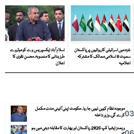
غزہ میں اسرائیلی کارروائیوں پر پاکستان
اسلام آباد ایکسپریس وے کو موٹروے
سمیت 8 اسلامی ممالک کا مشترکہ
طرز بنانے کا منصوبہ، محسن نقوی کا
اعلامیہ
اعلان
موجودہ نظام کہیں نہیں جا رہا، حکومت اپنی آئینی مدت مکمل
0
کرے گی، وزیر داخلہ
ویمنز ایشیا کپ 2026، پاکستان اور بھارت کا مقابلہ دبئی میں ہو
0