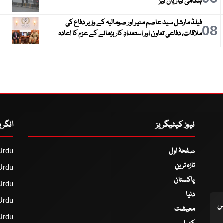
ہنگامی تیاریاں تیز
فیلڈ مارشل سید عاصم منیر اور صومالیہ کے وزیر دفاع کی
9
08
ملاقات، دفاعی تعاون اور استعدادِ کار بڑھانے کے عزم کا اعادہ
نیوز کیٹیگریز
انگر
صفحۂ اول
Urdu
تازہ ترین
Urdu
پاکستان
Urdu
دنیا
Urdu
اس
معیشت
Urdu