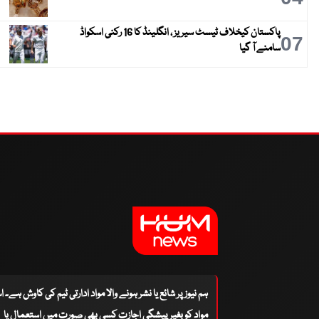
پاکستان کیخلاف ٹیسٹ سیریز ، انگلینڈ کا 16 رکنی اسکواڈ
07
سامنے آ گیا
ہم نیوز پر شائع یا نشر ہونے والا مواد ادارتی ٹیم کی کاوش ہے۔ 
مواد کو بغیر پیشگی اجازت کسی بھی صورت میں استعمال یا