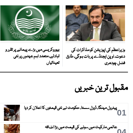
بیوروکریسی میں بڑے پیمانے پر تقرر و
وزیراعظم کی اپوزیشن کو مذاکرات کی
تبادلے، متعدد اہم عہدوں پر نئی
دعوت، اوپن ایجنڈے پر بات ہوگی، طارق
تعیناتیاں
فضل چودھری
مقبول ترین خبریں
پیٹرول مہنگا، ڈیزل سستا، حکومت نے نئی قیمتوں کا اعلان کر دیا
01
عالمی مارکیٹ میں سونے کی قیمت میں بڑا اضافہ
04