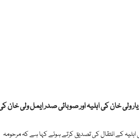
ار ولی خان کی اہلیہ اور صوبائی صدر ایمل ولی خان کی
ی اہلیہ کے انتقال کی تصدیق کرتے ہوئے کہا ہے کہ مرحومہ