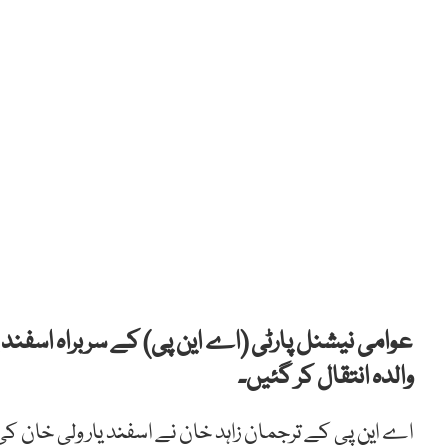
عوامی نیشنل پارٹی (اے این پی) کے سربراہ اسفند ی
والدہ انتقال کر گئیں۔
اے این پی کے ترجمان زاہد خان نے اسفند یار ولی خان ک