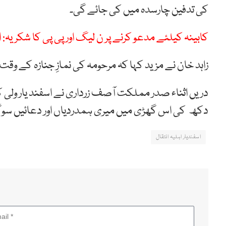
کی تدفین چارسدہ میں کی جائے گی۔
کابینہ کیلئے مدعو کرنے پر ن لیگ اور پی پی کا شکریہ: ا
زاہد خان نے مزید کہا کہ مرحومہ کی نمازِ جنازہ کے وقت 
دریں اثناء صدر مملکت آصف زرداری نے اسفند یار ولی ک
دکھ کی اس گھڑی میں میری ہمدردیاں اور دعائیں سوگو
اسفندیار اہلیہ انتقال