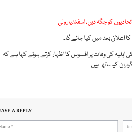
تحادیوں کو جگہ دیں، اسفندیار ولی
کا اعلان بعد میں کیا جائے گا۔
ی اہلیہ کی وفات پر افسوس کا اظہار کرتے ہوئے کہا ہے کہ
اران کیساتھ ہیں۔
EAVE A REPLY