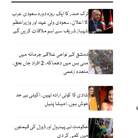
ترک صدر کا ایک روزہ دورہ سعودی عرب
کا اعلان، سعودی ولی عہد اور وزیراعظم
شہباز شریف سے اہم ملاقات کریں گے
دمشق کے نواحی علاقے جرمانہ میں
منی بس میں دھماکہ، 2 افراد جاں بحق،
متعدد زخمی
شادی کا کوئی ارادہ نہیں، اکیلی بے حد
خوش ہوں، امیشا پٹیل
حکومت نے پیٹرول اور ڈیزل کی قیمتوں
میں کمی کر دی