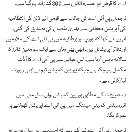
اے کا قرض اور خسارہ اثاثوں سے 300گنا زائد ہوگیا ہے۔
ترجمان پی آئی اے کی جانب سے قومی ائیر لائن کی انتظامیہ
کی آپریشن معطلی سے بھاری نقصان کی تصدیق کی گئی۔
انہوں نے کہا کہ یورپ اور برطانیہ میں پی آئی اے کے ملازمین
اوردفاتر آپریشنل ہیں۔ ابھی بھی وہاں سے ایک سو ملین ڈالرز کا
سالانہ بزنس آرہا ہے۔ اس حوالے سے پی آئی اے کا آڈٹ
مکمل ہو چکا ہےجبکہ یورپین کمیشن ٹیم نے اپنی رپورٹ
تیارکرلی ہے ۔
دستاویزات کے مطابق یورپین کمیشن رواں سال مئی میں
ائیرسیفٹی کمیٹی میٹنگ میں پی ائی اے اپریشن کھولنے پر
غورکریگا۔
ترجما ن پی آئی اے نے کہا ہے کہ امیدہے اس سال یورپ اور