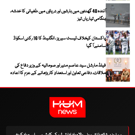
آئندہ 48 گھنٹوں میں بارشوں اور دریاؤں میں طغیانی کا خدشہ،
ہنگامی تیاریاں تیز
پاکستان کیخلاف ٹیسٹ سیریز ، انگلینڈ کا 16 رکنی اسکواڈ
سامنے آ گیا
فیلڈ مارشل سید عاصم منیر اور صومالیہ کے وزیر دفاع کی
ملاقات، دفاعی تعاون اور استعدادِ کار بڑھانے کے عزم کا اعادہ
ہم نیوز پر شائع یا نشر ہونے والا مواد ادارتی ٹیم کی کاوش ہے۔ اس مواد کو بغیر