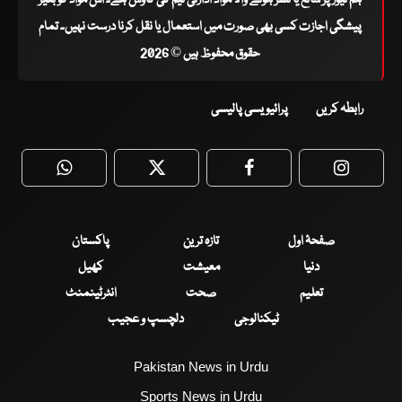
پیشگی اجازت کسی بھی صورت میں استعمال یا نقل کرنا درست نہیں۔ تمام
حقوق محفوظ ہیں © 2026
رابطہ کریں
پرائیویسی پالیسی
WhatsApp
Twitter
Facebook
Faceboo
صفحۂ اول
تازہ ترین
پاکستان
دنیا
معیشت
کھیل
تعلیم
صحت
انٹرٹینمنٹ
ٹیکنالوجی
دلچسپ و عجیب
Pakistan News in Urdu
Sports News in Urdu