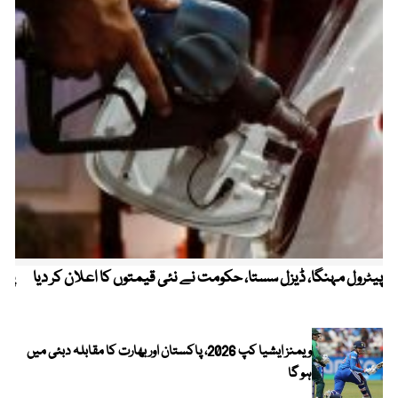
پیٹرول مہنگا، ڈیزل سستا، حکومت نے نئی قیمتوں کا اعلان کر دیا
پنج
ویمنز ایشیا کپ 2026، پاکستان اور بھارت کا مقابلہ دبئی میں
ہو گا