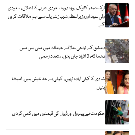
ترک صدر کا ایک روزہ دورہ سعودی عرب کا اعلان، سعودی
ولی عہد اور وزیراعظم شہباز شریف سے اہم ملاقات کریں
گے
دمشق کے نواحی علاقے جرمانہ میں منی بس میں
دھماکہ، 2 افراد جاں بحق، متعدد زخمی
شادی کا کوئی ارادہ نہیں، اکیلی بے حد خوش ہوں، امیشا
پٹیل
حکومت نے پیٹرول اور ڈیزل کی قیمتوں میں کمی کر دی