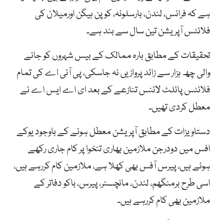
ہے کہ فرانس، لندن، بارسلونہ، کوپن ہیگن اورمیلان کی
فلائٹس آپریشن تین سال سے بند ہے۔
تحقیقات کے مطابق بارہ ممالک کے بیس شہروں کو جانے
والی چھ ہزار سے زائد پروازیں نہ جاسکی، پی آئی اے کی تمام
فلائٹس پائلٹ لائنس تنازعے کے بعد ای اے ایس اے نے
معطل کردی تھیں۔
دستاویزات کے مطابق آپریشن معطل ہونے کے باوجود یوکے
افس میں دودرجن ملازمین بھاری تنخوا پر کام جاری رکھے
ہوئے ہیں، پیرس آفس بھی کھلا ہے، ملازمین کام کررہے ہیں،
اسی طرح برمنگھم، لندن، مانچسٹر، پیرس، باکو دفاتر کے
ملازمین بھی کام کررہے ہیں۔