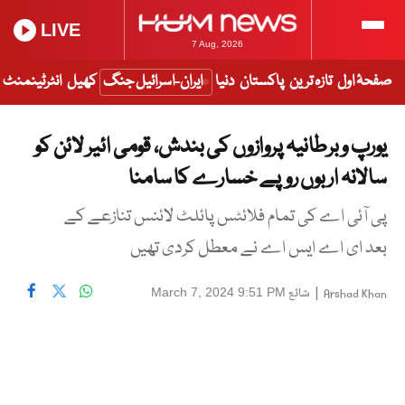
LIVE
7 Aug, 2026
صفحۂ اول
تازہ ترین
پاکستان
دنیا
ایران-اسرائیل جنگ
کھیل
انٹرٹینمنٹ
یورپ وبرطانیہ پروازوں کی بندش، قومی ائیر لائن کو
سالانہ اربوں روپے خسارے کا سامنا
پی آئی اے کی تمام فلائٹس پائلٹ لائنس تنازعے کے
بعد ای اے ایس اے نے معطل کردی تھیں
|
شائع
March 7, 2024 9:51 PM
Arshad Khan