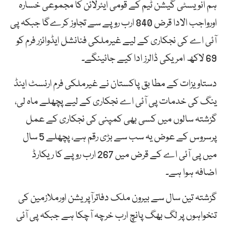
ہم انویسٹی گیشن ٹیم کے قومی ایئرلائن کا مجموعی خسارہ
اورواجب الادا قرض 840 ارب روپے سے تجاوز کرےگا جبکہ پی
آئی اے کی نجکاری کے لیے غیرملکی فنانشل ایڈوائزر فرم کو
69 لاکھ امریکی ڈالرز ادا کیے جائینگے۔
دستاویزات کے مطا بق پاکستان نے غیرملکی فرم ارنسٹ اینڈ
ینگ کی خدمات پی آئی اے نجکاری کے لیے پچھلے ماہ لی،
گزشتہ سالوں میں کسی بھی کمپنی کی نجکاری کے عمل
پرسروس کے عوض یہ سب سے بڑی رقم ہے، پچھلے 5 سال
میں پی آئی اے کے قرض میں 267 ارب روپے کا ریکارڈ
اضافہ ہوا ہے۔
گزشتہ تین سال سے بیرون ملک دفاترآپریشن اورملازمین کی
تنخواہوں پر لگ بھگ پانچ ارب خرچہ آچکا ہے جبکہ پی آئی