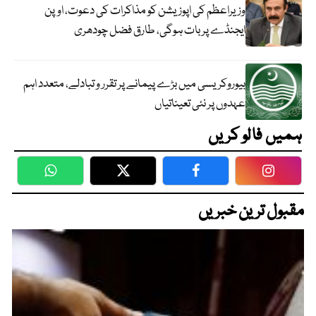
وزیراعظم کی اپوزیشن کو مذاکرات کی دعوت، اوپن
ایجنڈے پر بات ہوگی، طارق فضل چودھری
بیوروکریسی میں بڑے پیمانے پر تقرر و تبادلے، متعدد اہم
عہدوں پر نئی تعیناتیاں
ہمیں فالو کریں
WhatsApp
Twitter
Facebook
Faceboo
مقبول ترین خبریں