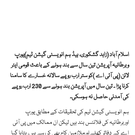
اسلام آباد (زاہد گشکوری، ہیڈ ہم انویسٹی گیشن ٹیم)یورپ
وبرطانیہ آپریشن تین سال سے بند ہونے کے باعث قومی ایئر
لائن (پی آئی اے )کو ستر ارب روپے سالانہ خسارے کا سامنا
کرنا پڑا ۔ تین سال میں آپریشن بند ہونے سے 230 ارب روپے
کی آمدنی حاصل نہ ہوسکی۔
ہم انویسٹی گیشن ٹیم کی تحقیقات کے مطابق یورپ
اوربرطانیہ کی فلائٹس بند ہیں لیکن ان ممالک میں پی آئی
اے کے دفاتر کھلےاورملازمین کام بھی کر رہے ہیں، بتایا گیا