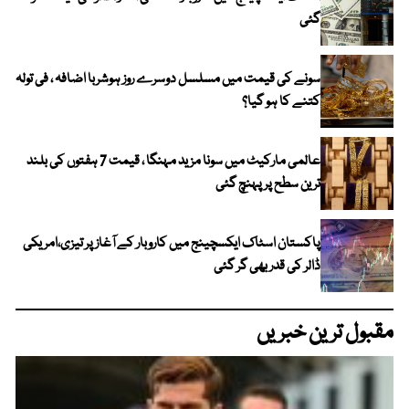
گئی
سونے کی قیمت میں مسلسل دوسرے روز ہوشربا اضافہ ، فی تولہ
کتنے کا ہو گیا؟
عالمی مارکیٹ میں سونا مزید مہنگا ، قیمت 7 ہفتوں کی بلند
ترین سطح پر پہنچ گئی
پاکستان اسٹاک ایکسچینج میں کاروبار کے آغاز پر تیزی،امریکی
ڈالر کی قدر بھی گر گئی
مقبول ترین خبریں