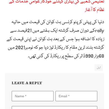
تعلیمی شعبے کی بہتری کیلئے خودکار عوامی خدمات کے
نظام کا آغاز
دنیا کی پہلی کرپٹو کرنسی بٹ کوائن کی قیمت میں حالیہ
rallyکے دوران صرف گزشتہ ایک ہفتے میں 21فیصد سے
زیادہ کا اضافہ ہوا جس کے بعد بٹ کوائن نے اپنی قیمت کے
گزشتہ بلند ترین مقام کا ریکارڈ توڑ دیا جو کہ نومبر2021 میں
68ہزار 990ڈالر کی سطح پر ریکارڈ کی گئی تھی۔
تیل
LEAVE A REPLY