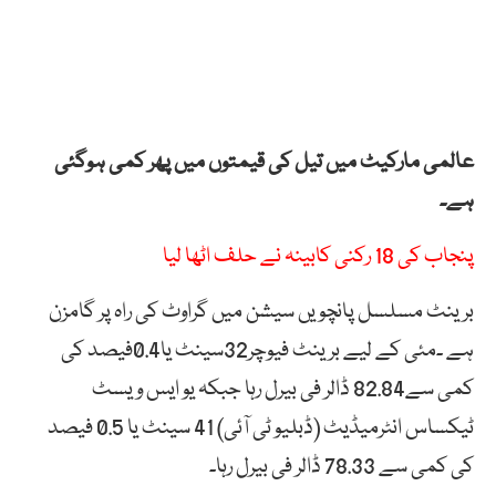
عالمی مارکیٹ میں تیل کی قیمتوں میں پھر کمی ہوگئی
ہے۔
پنجاب کی 18 رکنی کابینہ نے حلف اٹھا لیا
برینٹ مسلسل پانچویں سیشن میں گراوٹ کی راہ پر گامزن
ہے ۔مئی کے لیے برینٹ فیوچر32سینٹ یا0.4فیصد کی
کمی سے82.84 ڈالر فی بیرل رہا جبکہ یو ایس ویسٹ
ٹیکساس انٹرمیڈیٹ (ڈبلیو ٹی آئی) 41 سینٹ یا 0.5 فیصد
کی کمی سے 78.33 ڈالر فی بیرل رہا۔