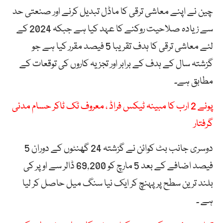
چین نے اپنے معاشی ترقی کا ماڈل تبدیل کرنے اور صنعتی حد
سے زیادہ صلاحیت روکنے کا عہد کیا ہے جبکہ 2024 کے
لئے معاشی ترقی کا ہدف تقریبا 5 فیصد مقرر کیا ہے جو
گزشتہ سال کے ہدف کے برابر اور تجزیہ کاروں کی توقعات کے
مطابق ہے۔
پونے 2 ارب کا مبینہ ٹیکس فراڈ ، معروف ٹک ٹاکر حسام مدنی
گرفتار
دوسری جانب بٹ کوائن نے گزشتہ 24 گھنٹوں کے دوران 5
فیصد اضافے کے بعد 5 مارچ کو 69,200 ڈالر سے اوپر کی
بلند ترین سطح پر پہنچ کر ایک نیا سنگ میل حاصل کر لیا
ہے ۔