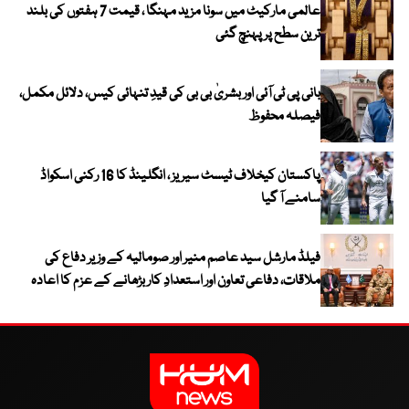
عالمی مارکیٹ میں سونا مزید مہنگا ، قیمت 7 ہفتوں کی بلند
ترین سطح پر پہنچ گئی
بانی پی ٹی آئی اور بشریٰ بی بی کی قیدِ تنہائی کیس، دلائل مکمل،
فیصلہ محفوظ
پاکستان کیخلاف ٹیسٹ سیریز ، انگلینڈ کا 16 رکنی اسکواڈ
سامنے آ گیا
فیلڈ مارشل سید عاصم منیر اور صومالیہ کے وزیر دفاع کی
ملاقات، دفاعی تعاون اور استعدادِ کار بڑھانے کے عزم کا اعادہ