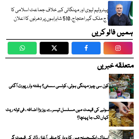
پیٹرولیم لیوی اور مہنگائی کے خلاف جماعت اسلامی کا
آج ملک گیر احتجاج، 510 شاہراہوں پر دھرنوں کا اعلان
ہمیں فالو کریں
WhatsApp
Twitter
Facebook
Faceboo
متعلقہ خبریں
کون سی چیز مہنگی ہوئی ،کونسی سستی؟ ہفتہ وار رپورٹ آگئی
سونے کی قیمت میں مسلسل تیسرے روز بڑا اضافہ ، فی تولہ ریٹ
کہاں تک جا پہنچا؟
اسٹاک ایکسچینج میں کاروبار کا منفی آغاز ، ڈالر کی قیمت گر