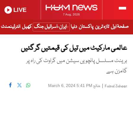
LIVE
7 Aug, 2026
صفحۂ اول
تازہ ترین
پاکستان
دنیا
ایران-اسرائیل جنگ
کھیل
انٹرٹینمنٹ
عالمی مارکیٹ میں تیل کی قیمتیں گر گئیں
برینٹ مسلسل پانچویں سیشن میں گراوٹ کی راہ پر
گامزن ہے
|
شائع
March 6, 2024 5:41 PM
Faisal Zaheer