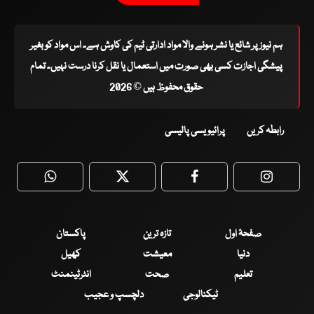
ہم نیوز پر شائع یا نشر ہونے والا مواد ادارتی ٹیم کی کاوش ہے۔ اس مواد کو بغیر
پیشگی اجازت کسی بھی صورت میں استعمال یا نقل کرنا درست نہیں۔ تمام
حقوق محفوظ ہیں © 2026
رابطہ کریں
پرائیویسی پالیسی
WhatsApp
Twitter
Facebook
Faceboo
صفحۂ اول
تازہ ترین
پاکستان
دنیا
معیشت
کھیل
تعلیم
صحت
انٹرٹینمنٹ
ٹیکنالوجی
دلچسپ و عجیب