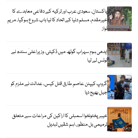
پاکستان، سعودی عرب اور ترکیہ کے دفاعی معاہدے کا
خیرمقدم، مسلم دنیا کے اتحاد کا نیا باب شروع ہوگیا، مریم
نواز
ایدھی ہوم سہراب گوٹھ میں ڈکیتی، وزیراعلیٰ سندھ نے
نوٹس لے لیا
گروپ کیپٹن عاصم طارق قتل کیس، عدالت نے ملزم کو
جیل بھیج دیا
خیبرپختونخوا اسمبلی کا اراکین کی مراعات سے متعلق
ترمیمی بل منظور، اہم شقیں تبدیل