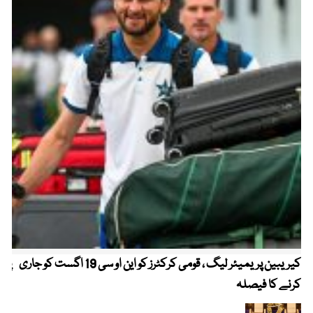
کیریبین پریمیئر لیگ ، قومی کرکٹرز کو این او سی 19 اگست کو جاری
پیٹ
کرنے کا فیصلہ