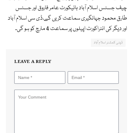
چیف جسٹس اسلام آباد ہائیکورٹ عامر فاروق اور جسٹس
طارق محمود جہانگیری سماعت کریں گے،ڈی سی اسلام آباد
اور دیگر کی انٹراکورٹ اپیلوں پر سماعت 4 مارچ کو ہو گی۔
ڈپٹی کمشنر اسلام آباد
LEAVE A REPLY