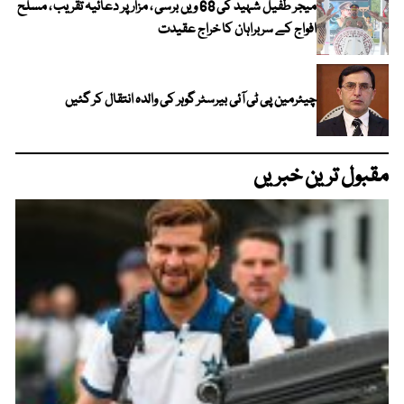
میجر طفیل شہید کی 68 ویں برسی ، مزار پر دعائیہ تقریب ، مسلح
افواج کے سربراہان کا خراج عقیدت
چیئرمین پی ٹی آئی بیرسٹر گوہر کی والدہ انتقال کر گئیں
مقبول ترین خبریں