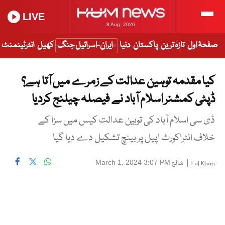
LIVE
8 Aug, 2026
صفحۂ اول
تازہ ترین
پاکستان
دنیا
ایران-اسرائیل جنگ
کھیل
انٹرٹینمنٹ
کیا مقدمہ توہین عدالت کے زمرے میں آتا ہے؟
ڈپٹی کمشنر اسلام آباد نے فیصلہ چیلنج کردیا
ڈی سی اسلام آباد کی توہین عدالت کیس میں سزا کے
خلاف انٹراکورٹ اپیل پر بینچ تشکیل دے دیا گیا
|
شائع
March 1, 2024 3:07 PM
Lal Khan