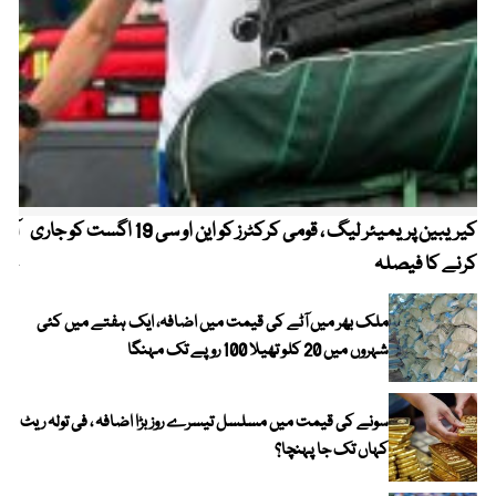
کیریبین پریمیئر لیگ ، قومی کرکٹرز کو این او سی 19 اگست کو جاری
آز
کرنے کا فیصلہ
چھی
ملک بھر میں آٹے کی قیمت میں اضافہ، ایک ہفتے میں کئی
شہروں میں 20 کلو تھیلا 100 روپے تک مہنگا
سونے کی قیمت میں مسلسل تیسرے روز بڑا اضافہ ، فی تولہ ریٹ
کہاں تک جا پہنچا؟