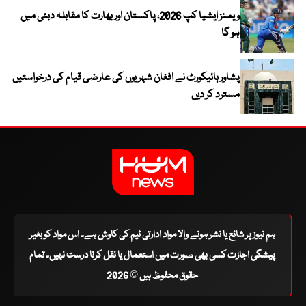
ویمنز ایشیا کپ 2026، پاکستان اور بھارت کا مقابلہ دبئی میں
ہو گا
پشاور ہائیکورٹ نے افغان شہریوں کی عارضی قیام کی درخواستیں
مسترد کر دیں
ہم نیوز پر شائع یا نشر ہونے والا مواد ادارتی ٹیم کی کاوش ہے۔ اس مواد کو بغیر
پیشگی اجازت کسی بھی صورت میں استعمال یا نقل کرنا درست نہیں۔ تمام
حقوق محفوظ ہیں © 2026