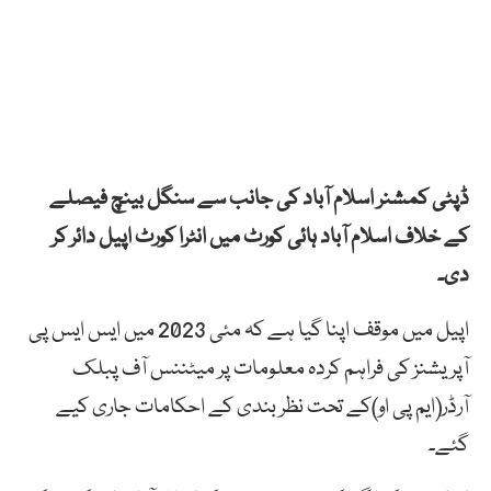
ڈپٹی کمشنر اسلام آباد کی جانب سے سنگل بینچ فیصلے
کے خلاف اسلام آباد ہائی کورٹ میں انٹرا کورٹ اپیل دائر کر
دی۔
اپیل میں موقف اپنا گیا ہے کہ مئی 2023 میں ایس ایس پی
آپریشنز کی فراہم کردہ معلومات پر میٹننس آف پبلک
آرڈر(ایم پی او)کے تحت نظر بندی کے احکامات جاری کیے
گئے۔