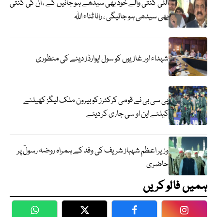
الٹی گنتی والے خود بھی سیدھے ہو جائیں گے ، ان کی گنتی
بھی سیدھی ہو جائیگی ، رانا ثناء اللہ
شہداء اور غازیوں کو سول ایوارڈز دینے کی منظوری
پی سی بی نے قومی کرکٹرز کو بیرون ملک لیگز کھیلنے
کیلئے این او سی جاری کر دیئے
وزیر اعظم شہباز شریف کی وفد کے ہمراہ روضہ رسولؐ پر
حاضری
ہمیں فالو کریں