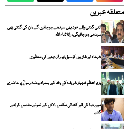
WhatsApp
Twitter
Facebook
Faceboo
متعلقہ خبریں
الٹی گنتی والے خود بھی سیدھے ہو جائیں گے ، ان کی گنتی بھی
سیدھی ہو جائیگی ، رانا ثناء اللہ
شہداء اور غازیوں کو سول ایوارڈز دینے کی منظوری
وزیر اعظم شہباز شریف کی وفد کے ہمراہ روضہ رسولؐ پر حاضری
میر رضا کی قبر کشائی مکمل ، لاش کے نمونے حاصل کر لئے
گئے