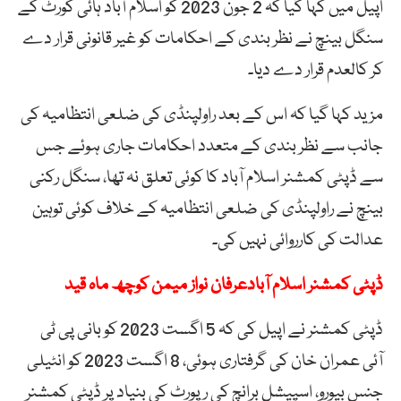
اپیل میں کہا گیا کہ 2 جون 2023 کو اسلام آباد ہائی کورٹ کے
سنگل بینچ نے نظر بندی کے احکامات کو غیر قانونی قرار دے
کر کالعدم قرار دے دیا۔
مزید کہا گیا کہ اس کے بعد راولپنڈی کی ضلعی انتظامیہ کی
جانب سے نظر بندی کے متعدد احکامات جاری ہوئے جس
سے ڈپٹی کمشنر اسلام آباد کا کوئی تعلق نہ تھا، سنگل رکنی
بینچ نے راولپنڈی کی ضلعی انتظامیہ کے خلاف کوئی توہین
عدالت کی کارروائی نہیں کی۔
ڈپٹی کمشنر اسلام آبادعرفان نواز میمن کوچھ ماہ قید
ڈپٹی کمشنر نے اپیل کی کہ 5 اگست 2023 کو بانی پی ٹی
آئی عمران خان کی گرفتاری ہوئی، 8 اگست 2023 کو انٹیلی
جنس بیورو، اسپیشل برانچ کی رپورٹ کی بنیاد پر ڈپٹی کمشنر